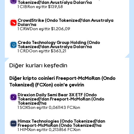
Tokenized)'dan Avustralya Doları'na
1 CIBRon eşittir $139,58
CrowdStrike (Ondo Tokenized)'dan Avustralya
Doları'na
1 CRWDon eşittir $1.206,09
Credo Technology Group Holding (Ondo
Tokenized)'dan Avustralya Doları'na
1 CRDOon eşittir $363,21
Diğer kurları keşfedin
Diğer kripto coinleri Freeport-McMoRan (Ondo
Tokenized) (FCXon) coin'e çevirin
Direxion Daily Semi Bear 3X ETF (Ondo
Tokenized)'dan Freeport-McMoRan (Ondo
Tokenized)'na
1 SOXSon eşittir 0,061143 FCXon
Himax Technologies (Ondo Tokenized)'dan
Freeport-McMoRan (Ondo Tokenized)'na
1 HIMXon eşittir 0,213856 FCXon