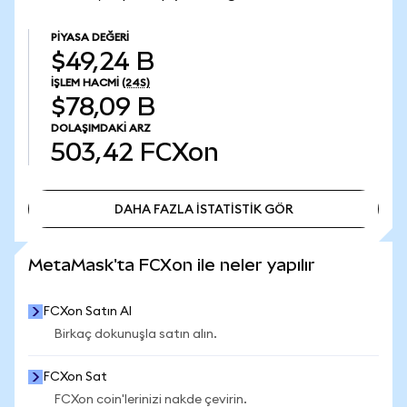
PIYASA DEĞERI
$49,24 B
İŞLEM HACMI
(24S)
$78,09 B
DOLAŞIMDAKI ARZ
503,42
FCXon
DAHA FAZLA İSTATİSTİK GÖR
DAHA FAZLA İSTATİSTİK GÖR
MetaMask'ta FCXon ile neler yapılır
FCXon Satın Al
Birkaç dokunuşla satın alın.
FCXon Sat
FCXon coin'lerinizi nakde çevirin.