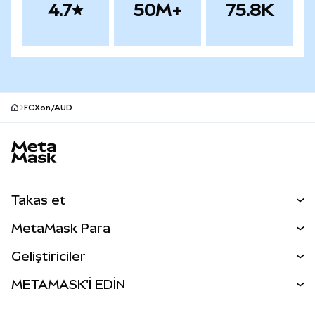
4.7
50M+
75.8K
FCXon/AUD
MetaMask site alt bilgisi
Takas et
Takas İşlemleri
MetaMask Para
Tahmin Et
YENİ
Kripto Al
Geliştiriciler
Perps
YENİ
MetaMask Kart
Dökümantasyon
METAMASK'İ EDİN
RWA'lar
mUSD
YENİ
Kontrol Paneli
İşlem Kalkanı