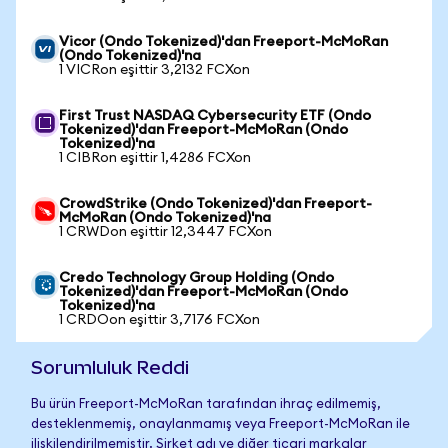
Vicor (Ondo Tokenized)'dan Freeport-McMoRan
(Ondo Tokenized)'na
1 VICRon eşittir 3,2132 FCXon
First Trust NASDAQ Cybersecurity ETF (Ondo
Tokenized)'dan Freeport-McMoRan (Ondo
Tokenized)'na
1 CIBRon eşittir 1,4286 FCXon
CrowdStrike (Ondo Tokenized)'dan Freeport-
McMoRan (Ondo Tokenized)'na
1 CRWDon eşittir 12,3447 FCXon
Credo Technology Group Holding (Ondo
Tokenized)'dan Freeport-McMoRan (Ondo
Tokenized)'na
1 CRDOon eşittir 3,7176 FCXon
Sorumluluk Reddi
Bu ürün Freeport-McMoRan tarafından ihraç edilmemiş,
desteklenmemiş, onaylanmamış veya Freeport-McMoRan ile
ilişkilendirilmemiştir. Şirket adı ve diğer ticari markalar