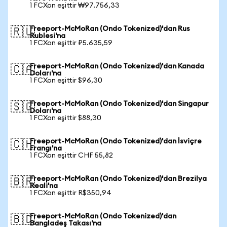
1 FCXon eşittir ₩97.756,33
Freeport-McMoRan (Ondo Tokenized)'dan Rus
🇷🇺
Rublesi'na
1 FCXon eşittir ₽5.635,59
Freeport-McMoRan (Ondo Tokenized)'dan Kanada
🇨🇦
Doları'na
1 FCXon eşittir $96,30
Freeport-McMoRan (Ondo Tokenized)'dan Singapur
🇸🇬
Doları'na
1 FCXon eşittir $88,30
Freeport-McMoRan (Ondo Tokenized)'dan İsviçre
🇨🇭
Frangı'na
1 FCXon eşittir CHF 55,82
Freeport-McMoRan (Ondo Tokenized)'dan Brezilya
🇧🇷
Reali'na
1 FCXon eşittir R$350,94
Freeport-McMoRan (Ondo Tokenized)'dan
🇧🇩
Bangladeş Takası'na