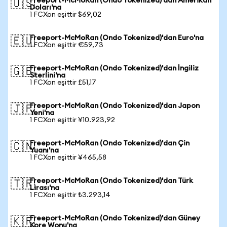
Freeport-McMoRan (Ondo Tokenized)'dan Amerikan
🇺🇸
Doları'na
1 FCXon eşittir $69,02
Freeport-McMoRan (Ondo Tokenized)'dan Euro'na
🇪🇺
1 FCXon eşittir €59,73
Freeport-McMoRan (Ondo Tokenized)'dan İngiliz
🇬🇧
Sterlini'na
1 FCXon eşittir £51,17
Freeport-McMoRan (Ondo Tokenized)'dan Japon
🇯🇵
Yeni'na
1 FCXon eşittir ¥10.923,92
Freeport-McMoRan (Ondo Tokenized)'dan Çin
🇨🇳
Yuanı'na
1 FCXon eşittir ¥465,58
Freeport-McMoRan (Ondo Tokenized)'dan Türk
🇹🇷
Lirası'na
1 FCXon eşittir ₺3.293,14
Freeport-McMoRan (Ondo Tokenized)'dan Güney
🇰🇷
Kore Wonu'na