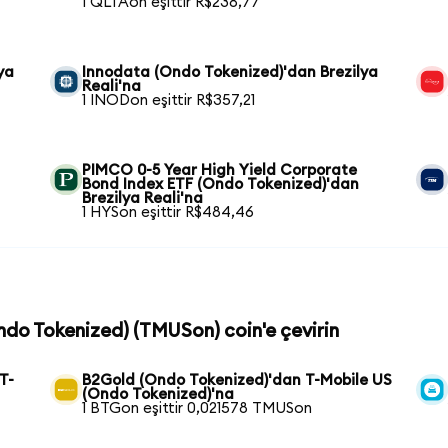
1 QLTAon eşittir R$238,77
ya
Innodata (Ondo Tokenized)'dan Brezilya
Reali'na
1 INODon eşittir R$357,21
PIMCO 0-5 Year High Yield Corporate
Bond Index ETF (Ondo Tokenized)'dan
Brezilya Reali'na
1 HYSon eşittir R$484,46
Ondo Tokenized) (TMUSon) coin'e çevirin
T-
B2Gold (Ondo Tokenized)'dan T-Mobile US
(Ondo Tokenized)'na
1 BTGon eşittir 0,021578 TMUSon