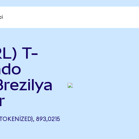
ci
L) T-
ndo
rezilya
r
OKENIZED), 893,0215