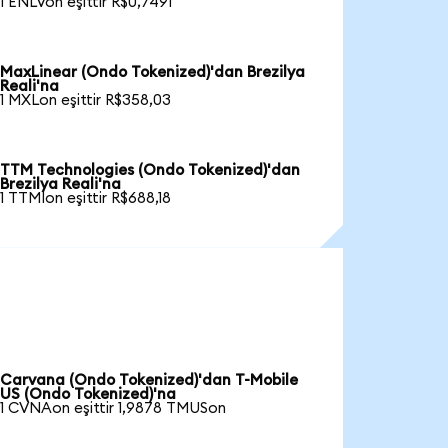
1 ENLVon eşittir R$0,7491
MaxLinear (Ondo Tokenized)'dan Brezilya
Reali'na
1 MXLon eşittir R$358,03
TTM Technologies (Ondo Tokenized)'dan
Brezilya Reali'na
1 TTMIon eşittir R$688,18
Carvana (Ondo Tokenized)'dan T-Mobile
US (Ondo Tokenized)'na
1 CVNAon eşittir 1,9878 TMUSon