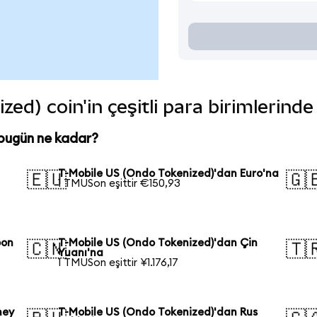
ed) coin'in çeşitli para birimlerind
bugün ne kadar?
T-Mobile US (Ondo Tokenized)'dan Euro'na
🇪🇺
🇬
1 TMUSon eşittir €150,93
pon
T-Mobile US (Ondo Tokenized)'dan Çin
🇨🇳
🇹
Yuanı'na
1 TMUSon eşittir ¥1.176,17
ney
T-Mobile US (Ondo Tokenized)'dan Rus