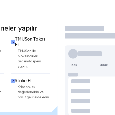
eler yapılır
İşlem Yap
TMUSon Takas
Et
e
TMUSon ile
blokzincirleri
arasında işlem
15dk
30dk
yapın.
Stake Et
Kriptonuzu
a
değerlendirin ve
pasif gelir elde edin.