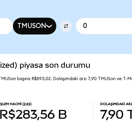
TMUSON
ized) piyasa son durumu
 TMUSon başına R$893,02. Dolaşımdaki arzı 7,90 TMUSon ve T-M
İŞLEM HACMI
(24S)
DOLAŞIMDAKI AR
R$283,56 B
7,90