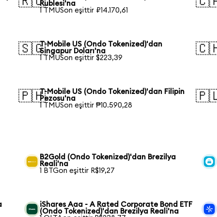
🇷🇺
🇨
Rublesi'na
1 TMUSon eşittir ₽14.170,61
T-Mobile US (Ondo Tokenized)'dan
🇸🇬
🇨
Singapur Doları'na
1 TMUSon eşittir $223,39
T-Mobile US (Ondo Tokenized)'dan Filipin
🇵🇭
🇵
Pezosu'na
1 TMUSon eşittir ₱10.590,28
B2Gold (Ondo Tokenized)'dan Brezilya
Reali'na
1 BTGon eşittir R$19,27
a
iShares Aaa - A Rated Corporate Bond ETF
(Ondo Tokenized)'dan Brezilya Reali'na