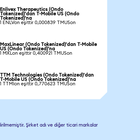
Enlivex Therapeutics (Ondo
Tokenized)'dan T-Mobile US (Ondo
Tokenized)'na
1 ENLVon eşittir 0,000839 TMUSon
MaxLinear (Ondo Tokenized)'dan T-Mobile
US (Ondo Tokenized)'na
1 MXLon eşittir 0,400921 TMUSon
TTM Technologies (Ondo Tokenized)'dan
T-Mobile US (Ondo Tokenized)'na
1 TTMIon eşittir 0,770623 TMUSon
lmemiştir. Şirket adı ve diğer ticari markalar