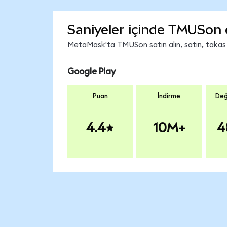
Saniyeler içinde TMUSon 
MetaMask'ta TMUSon satın alın, satın, takas ed
Google Play
Puan
İndirme
Değ
4.4
10M+
4