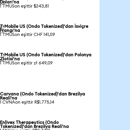

Doları'na
1 TMUSon eşittir $243,81
T-Mobile US (Ondo Tokenized)'dan İsviçre

Frangı'na
1 TMUSon eşittir CHF 141,09
T-Mobile US (Ondo Tokenized)'dan Polonya

Zlotisi'na
1 TMUSon eşittir zł 649,09
Carvana (Ondo Tokenized)'dan Brezilya
Reali'na
1 CVNAon eşittir R$1.775,14
Enlivex Therapeutics (Ondo
Tokenized)'dan Brezilya Reali'na