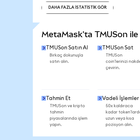
DAHA FAZLA İSTATİSTİK GÖR
DAHA FAZLA İSTATİSTİK GÖR
MetaMask'ta TMUSon ile n
TMUSon Satın Al
TMUSon Sat
Birkaç dokunuşla
TMUSon
satın alın.
coin'lerinizi nakd
çevirin.
Tahmin Et
Vadeli İşlemler
TMUSon ve kripto
50x kaldıraca
tahmin
kadar token'lard
piyasalarında işlem
uzun veya kısa
yapın.
pozisyon alın.