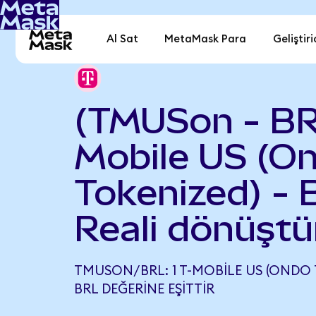
Al Sat
MetaMask Para
Geliştiri
(TMUSon - BR
Mobile US (O
Tokenized) - B
Reali dönüştü
TMUSON/BRL: 1 T-MOBILE US (ONDO T
BRL DEĞERINE EŞITTIR