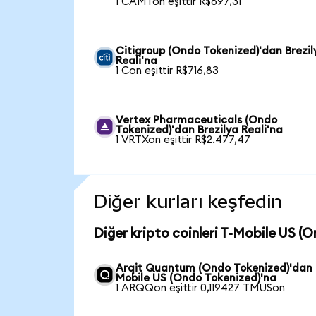
1 CAMTon eşittir R$697,31
Citigroup (Ondo Tokenized)'dan Brezil
Reali'na
1 Con eşittir R$716,83
Vertex Pharmaceuticals (Ondo
Tokenized)'dan Brezilya Reali'na
1 VRTXon eşittir R$2.477,47
Diğer kurları keşfedin
Diğer kripto coinleri T-Mobile US (
Arqit Quantum (Ondo Tokenized)'dan 
Mobile US (Ondo Tokenized)'na
1 ARQQon eşittir 0,119427 TMUSon