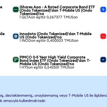
le
iShares Aaa - A Rated Corporate Bond ETF
(Ondo Tokenized)'dan T-Mobile US (Ondo
Tokenized)'na
1 QLTAon eşittir 0,267377 TMUSon
ile
Innodata (Ondo Tokenized)'dan T-Mobile
US (Ondo Tokenized)'na
1 INODon eşittir 0,400003 TMUSon
PIMCO 0-5 Year High Yield Corporate
Bond Index ETF (Ondo Tokenized)'dan T-
Mobile US (Ondo Tokenized)'na
1 HYSon eşittir 0,542501 TMUSon
, desteklenmemiş, onaylanmamış veya T-Mobile US ile ilişkilendiri
k amacıyla kullanılmaktadır.