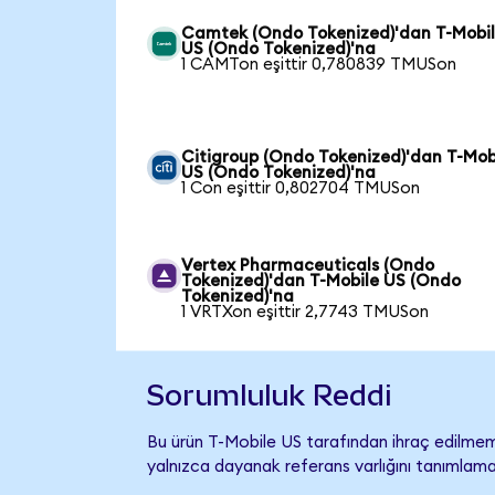
Camtek (Ondo Tokenized)'dan T-Mobi
US (Ondo Tokenized)'na
1 CAMTon eşittir 0,780839 TMUSon
Citigroup (Ondo Tokenized)'dan T-Mob
US (Ondo Tokenized)'na
1 Con eşittir 0,802704 TMUSon
Vertex Pharmaceuticals (Ondo
Tokenized)'dan T-Mobile US (Ondo
Tokenized)'na
1 VRTXon eşittir 2,7743 TMUSon
Sorumluluk Reddi
Bu ürün T-Mobile US tarafından ihraç edilmemiş
yalnızca dayanak referans varlığını tanımlama