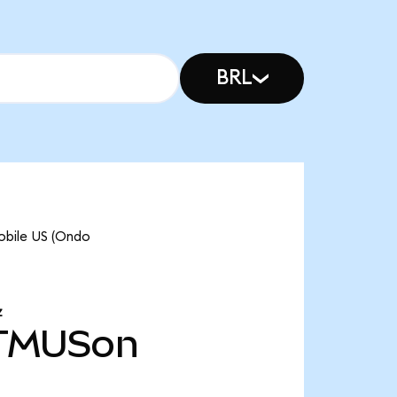
BRL
obile US (Ondo
Z
TMUSon