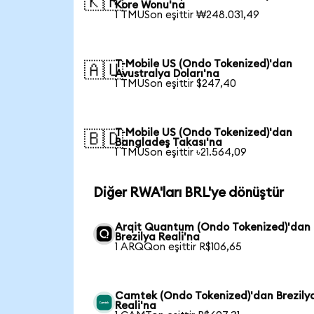
🇰🇷
Kore Wonu'na
1 TMUSon eşittir ₩248.031,49
T-Mobile US (Ondo Tokenized)'dan
🇦🇺
Avustralya Doları'na
1 TMUSon eşittir $247,40
T-Mobile US (Ondo Tokenized)'dan
🇧🇩
Bangladeş Takası'na
1 TMUSon eşittir ৳21.564,09
Diğer RWA'ları BRL'ye dönüştür
Arqit Quantum (Ondo Tokenized)'dan
Brezilya Reali'na
1 ARQQon eşittir R$106,65
Camtek (Ondo Tokenized)'dan Brezily
Reali'na