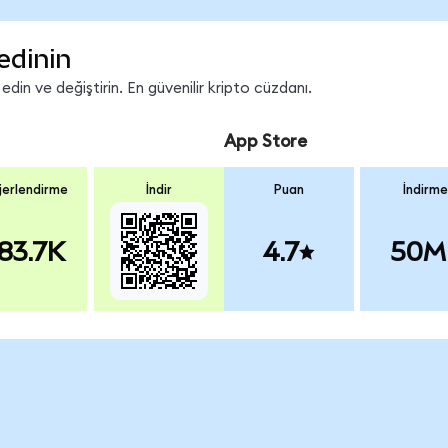
edinin
in ve değiştirin. En güvenilir kripto cüzdanı.
App Store
erlendirme
İndir
Puan
İndirme
83.7K
4.7
50M