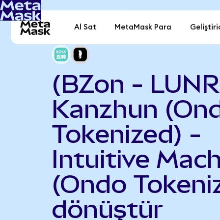
Al Sat
MetaMask Para
Geliştiri
(BZon - LUNR
Kanzhun (On
Tokenized) -
Intuitive Mac
(Ondo Tokeni
dönüştür