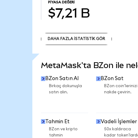
PIYASA DEĞERI
$7,21 B
DAHA FAZLA İSTATİSTİK GÖR
DAHA FAZLA İSTATİSTİK GÖR
MetaMask'ta BZon ile nele
BZon Satın Al
BZon Sat
Birkaç dokunuşla
BZon coin'lerinizi
satın alın.
nakde çevirin.
Tahmin Et
Vadeli İşlemler
BZon ve kripto
50x kaldıraca
tahmin
kadar token'lard