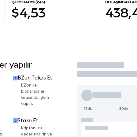
İŞLEM HACMI
(24S)
DOLAŞIMDAKI AR
$4,53
438,
r yapılır
İşlem Yap
BZon Takas Et
BZon ile
blokzincirleri
arasında işlem
yapın.
15dk
30dk
Stake Et
Kriptonuzu
a
değerlendirin ve