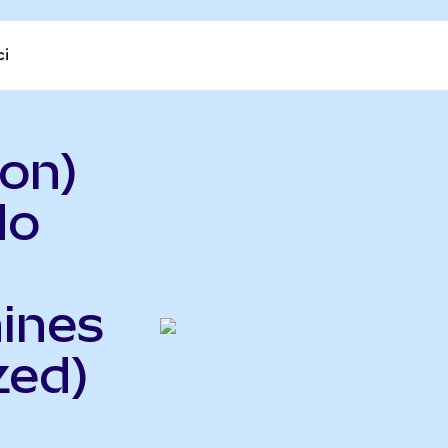
ci
on)
do
hines
zed)