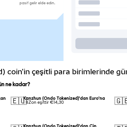
pasif gelir elde edin.
coin'in çeşitli para birimlerinde gü
ün ne kadar?
kan
Kanzhun (Ondo Tokenized)'dan Euro'na
🇪🇺
🇬
1 BZon eşittir €14,30
Kanzhun (Ondo Tokenized)'dan Çin