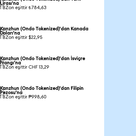

Lirası'na
1 BZon eşittir ₺784,63
Kanzhun (Ondo Tokenized)'dan Kanada

Doları'na
1 BZon eşittir $22,95
Kanzhun (Ondo Tokenized)'dan İsviçre

Frangı'na
1 BZon eşittir CHF 13,29
Kanzhun (Ondo Tokenized)'dan Filipin

Pezosu'na
1 BZon eşittir ₱998,60