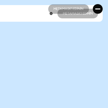
METAMASK'I EDİNİN
METAMASK'I EDİNİN
METAMASK'I EDİNİN
METAMASK'I EDİNİN