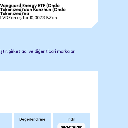
Vanguard Energy ETF (Ondo
Tokenized)'dan Kanzhun (Ondo
Tokenized)'na
1 VDEon eşittir 10,0073 BZon
r. Şirket adı ve diğer ticari markalar
Değerlendirme
İndir