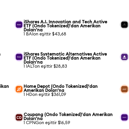
iShares A.I. Innovation and Tech Active
ETF (Ondo Tokenized)'dan Amerikan
Doları'na
1 BAIon eşittir $43,68
n
iShares Systematic Alternatives Active
ETF (Ondo Tokenized)'dan Amerikan
Doları'na
1 IALTon eşittir $28,83
ikan
Home Depot (Ondo Tokenized)'dan
Amerikan Doları'na
1 HDon eşittir $361,09
Coupang (Ondo Tokenized)'dan Amerikan
Doları'na
1 CPNGon eşittir $16,59