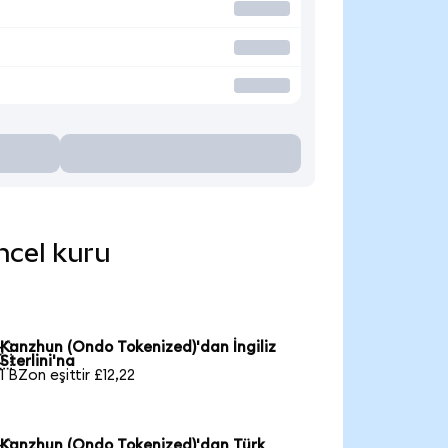
ncel kuru
Kanzhun (Ondo Tokenized)'dan İngiliz

Sterlini'na
1 BZon eşittir £12,22
Kanzhun (Ondo Tokenized)'dan Türk