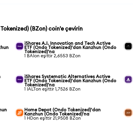
Tokenized) (BZon) coin'e çevirin
iShares A.I. Innovation and Tech Active
zhun
ETF (Ondo Tokenized)'dan Kanzhun (Ondo
Tokenized)'na
1 BAIon eşittir 2,6553 BZon
n
iShares Systematic Alternatives Active
ETF (Ondo Tokenized)'dan Kanzhun (Ondo
Tokenized)'na
1 IALTon eşittir 1,7526 BZon
hun
Home Depot (Ondo Tokenized)'dan
Kanzhun (Ondo Tokenized)'na
1 HDon eşittir 21,9508 BZon