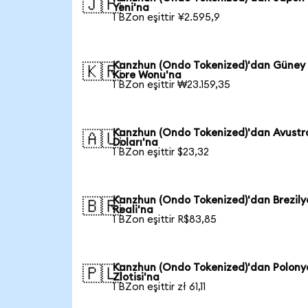
🇯🇵
Yeni'na
1 BZon eşittir ¥2.595,9
Kanzhun (Ondo Tokenized)'dan Güney
🇰🇷
Kore Wonu'na
1 BZon eşittir ₩23.159,35
Kanzhun (Ondo Tokenized)'dan Avustr
🇦🇺
Doları'na
1 BZon eşittir $23,32
Kanzhun (Ondo Tokenized)'dan Brezily
🇧🇷
Reali'na
1 BZon eşittir R$83,85
Kanzhun (Ondo Tokenized)'dan Polony
🇵🇱
Zlotisi'na
1 BZon eşittir zł 61,11