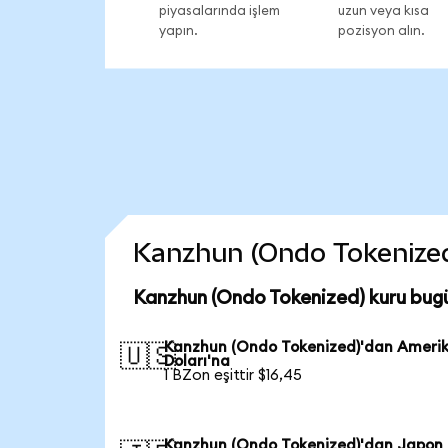
piyasalarında işlem
uzun veya kısa
yapın.
pozisyon alın.
Kanzhun (Ondo Tokenized) 
Kanzhun (Ondo Tokenized) kuru bug
Kanzhun (Ondo Tokenized)'dan Ameri
🇺🇸
Doları'na
1 BZon eşittir $16,45
Kanzhun (Ondo Tokenized)'dan Japon