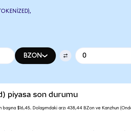
OKENIZED),
BZON
d) piyasa son durumu
n başına $16,45. Dolaşımdaki arzı 438,44 BZon ve Kanzhun (On