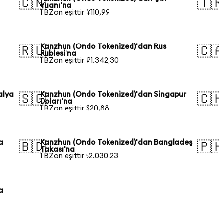
🇨🇳
🇹
Yuanı'na
1 BZon eşittir ¥110,99
Kanzhun (Ondo Tokenized)'dan Rus
🇷🇺
🇨
Rublesi'na
1 BZon eşittir ₽1.342,30
alya
Kanzhun (Ondo Tokenized)'dan Singapur
🇸🇬
🇨
Doları'na
1 BZon eşittir $20,88
a
Kanzhun (Ondo Tokenized)'dan Bangladeş
🇧🇩
🇵
Takası'na
1 BZon eşittir ৳2.030,23
a