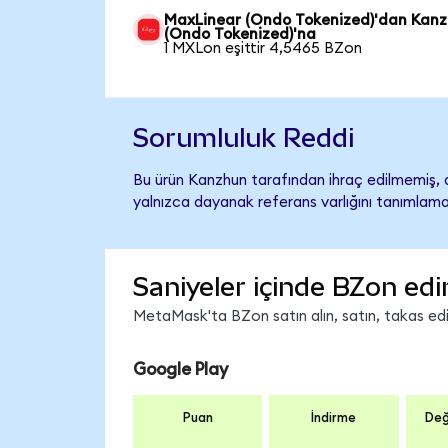
MaxLinear (Ondo Tokenized)'dan Kan
(Ondo Tokenized)'na
1 MXLon eşittir 4,5465 BZon
Sorumluluk Reddi
Bu ürün Kanzhun tarafından ihraç edilmemiş, d
yalnızca dayanak referans varlığını tanımlama
Saniyeler içinde BZon edi
MetaMask'ta BZon satın alın, satın, takas edin
Google Play
Puan
İndirme
Değ