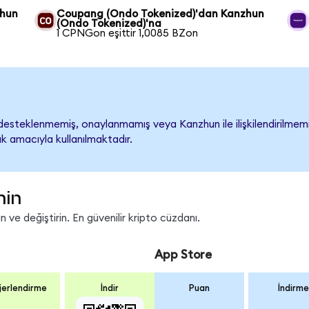
zhun
Coupang (Ondo Tokenized)'dan Kanzhun
(Ondo Tokenized)'na
1 CPNGon eşittir 1,0085 BZon
esteklenmemiş, onaylanmamış veya Kanzhun ile ilişkilendirilmemişti
k amacıyla kullanılmaktadır.
nin
 ve değiştirin. En güvenilir kripto cüzdanı.
App Store
erlendirme
İndir
Puan
İndirme