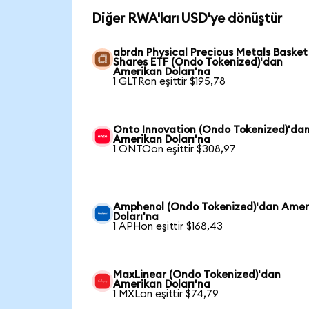
Diğer RWA'ları USD'ye dönüştür
abrdn Physical Precious Metals Basket
Shares ETF (Ondo Tokenized)'dan
Amerikan Doları'na
1 GLTRon eşittir $195,78
Onto Innovation (Ondo Tokenized)'da
Amerikan Doları'na
1 ONTOon eşittir $308,97
Amphenol (Ondo Tokenized)'dan Amer
Doları'na
1 APHon eşittir $168,43
MaxLinear (Ondo Tokenized)'dan
Amerikan Doları'na
1 MXLon eşittir $74,79