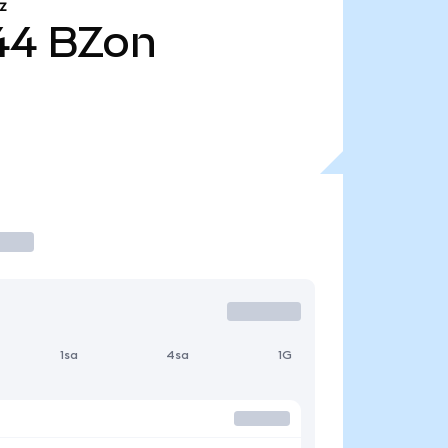
Z
44
BZon
1sa
4sa
1G