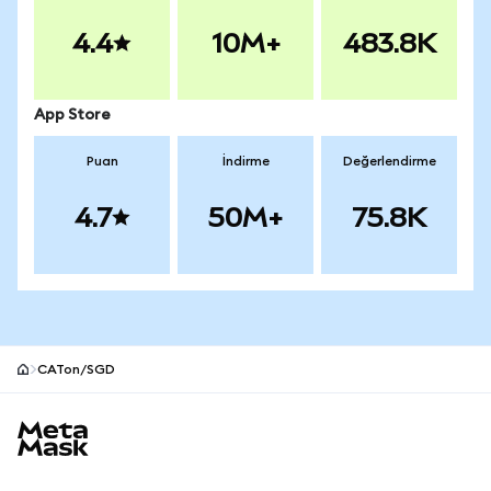
4.4
10M+
483.8K
App Store
Puan
İndirme
Değerlendirme
4.7
50M+
75.8K
CATon/SGD
MetaMask site alt bilgisi