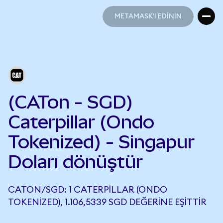
METAMASK'I EDİNİN
METAMASK'I EDİNİN
(CATon - SGD)
Caterpillar (Ondo
Tokenized) - Singapur
Doları dönüştür
CATON/SGD: 1 CATERPILLAR (ONDO
TOKENIZED), 1.106,5339 SGD DEĞERINE EŞITTIR