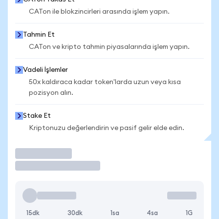
CATon ile blokzincirleri arasında işlem yapın.
Tahmin Et
CATon ve kripto tahmin piyasalarında işlem yapın.
Vadeli İşlemler
50x kaldıraca kadar token'larda uzun veya kısa
pozisyon alın.
Stake Et
Kriptonuzu değerlendirin ve pasif gelir elde edin.
İşlem Yap
15dk
30dk
1sa
4sa
1G