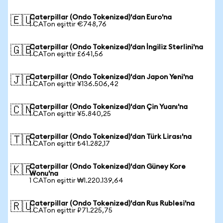
Caterpillar (Ondo Tokenized)'dan Euro'na
🇪🇺
1 CATon eşittir €748,76
Caterpillar (Ondo Tokenized)'dan İngiliz Sterlini'na
🇬🇧
1 CATon eşittir £641,56
Caterpillar (Ondo Tokenized)'dan Japon Yeni'na
🇯🇵
1 CATon eşittir ¥136.506,42
Caterpillar (Ondo Tokenized)'dan Çin Yuanı'na
🇨🇳
1 CATon eşittir ¥5.840,25
Caterpillar (Ondo Tokenized)'dan Türk Lirası'na
🇹🇷
1 CATon eşittir ₺41.282,17
Caterpillar (Ondo Tokenized)'dan Güney Kore
🇰🇷
Wonu'na
1 CATon eşittir ₩1.220.139,64
Caterpillar (Ondo Tokenized)'dan Rus Rublesi'na
🇷🇺
1 CATon eşittir ₽71.225,75