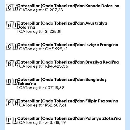
Caterpillar (Ondo Tokenized)'dan Kanada Doları'na
🇨🇦
1 CATon eşittir $1.207,23
Caterpillar (Ondo Tokenized)'dan Avustralya
🇦🇺
Doları'na
1 CATon eşittir $1.225,81
Caterpillar (Ondo Tokenized)'dan İsviçre Frangı'na
🇨🇭
1 CATon eşittir CHF 699,41
Caterpillar (Ondo Tokenized)'dan Brezilya Reali'na
🇧🇷
1 CATon eşittir R$4.423,36
Caterpillar (Ondo Tokenized)'dan Bangladeş
🇧🇩
Takası'na
1 CATon eşittir ৳107.118,89
Caterpillar (Ondo Tokenized)'dan Filipin Pezosu'na
🇵🇭
1 CATon eşittir ₱52.607,61
Caterpillar (Ondo Tokenized)'dan Polonya Zlotisi'na
🇵🇱
1 CATon eşittir zł 3.218,49