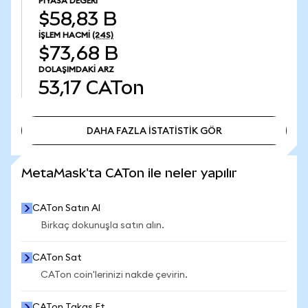
PIYASA DEĞERI
$58,83 B
İŞLEM HACMI
(24S)
$73,68 B
DOLAŞIMDAKI ARZ
53,17
CATon
DAHA FAZLA İSTATİSTİK GÖR
DAHA FAZLA İSTATİSTİK GÖR
MetaMask'ta CATon ile neler yapılır
CATon Satın Al
Birkaç dokunuşla satın alın.
CATon Sat
CATon coin'lerinizi nakde çevirin.
CATon Takas Et