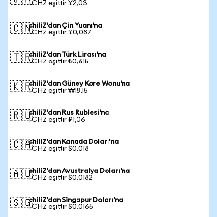
🇯🇵
1 CHZ eşittir ¥2,03
chiliZ'dan Çin Yuanı'na
🇨🇳
1 CHZ eşittir ¥0,087
chiliZ'dan Türk Lirası'na
🇹🇷
1 CHZ eşittir ₺0,615
chiliZ'dan Güney Kore Wonu'na
🇰🇷
1 CHZ eşittir ₩18,15
chiliZ'dan Rus Rublesi'na
🇷🇺
1 CHZ eşittir ₽1,06
chiliZ'dan Kanada Doları'na
🇨🇦
1 CHZ eşittir $0,018
chiliZ'dan Avustralya Doları'na
🇦🇺
1 CHZ eşittir $0,0182
chiliZ'dan Singapur Doları'na
🇸🇬
1 CHZ eşittir $0,0165