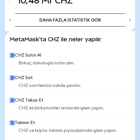
10,48 Mr
CHZ
DAHA FAZLA İSTATİSTİK GÖR
DAHA FAZLA İSTATİSTİK GÖR
MetaMask'ta CHZ ile neler yapılır
CHZ Satın Al
Birkaç dokunuşla satın alın.
CHZ Sat
CHZ coin'lerinizi nakde çevirin.
CHZ Takas Et
CHZ ile blokzincirleri arasında işlem yapın.
Tahmin Et
CHZ ve kripto tahmin piyasalarında işlem yapın.