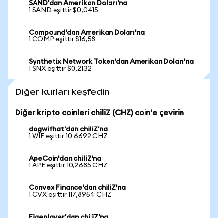
SAND'dan Amerikan Doları'na
1 SAND eşittir $0,0415
Compound'dan Amerikan Doları'na
1 COMP eşittir $16,58
Synthetix Network Token'dan Amerikan Doları'na
1 SNX eşittir $0,2132
Diğer kurları keşfedin
Diğer kripto coinleri chiliZ (CHZ) coin'e çevirin
dogwifhat'dan chiliZ'na
1 WIF eşittir 10,6692 CHZ
ApeCoin'dan chiliZ'na
1 APE eşittir 10,2685 CHZ
Convex Finance'dan chiliZ'na
1 CVX eşittir 117,8954 CHZ
Eigenlayer'dan chiliZ'na