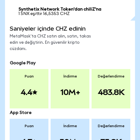
Synthetix Network Token'dan chiliZ'na
1 SNX eşittir 16,5353 CHZ
Saniyeler içinde CHZ edinin
MetaMask'ta CHZ satın alın, satın, takas
edin ve değiştirin. En güvenilir kripto
cüzdanı.
Google Play
Puan
İndirme
Değerlendirme
4.4
10M+
483.8K
App Store
Puan
İndirme
Değerlendirme