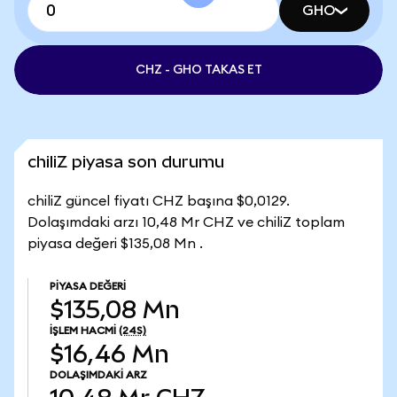
GHO
CHZ - GHO TAKAS ET
chiliZ piyasa son durumu
chiliZ güncel fiyatı CHZ başına $0,0129.
Dolaşımdaki arzı 10,48 Mr CHZ ve chiliZ toplam
piyasa değeri $135,08 Mn .
PIYASA DEĞERI
$135,08 Mn
İŞLEM HACMI
(24S)
$16,46 Mn
DOLAŞIMDAKI ARZ