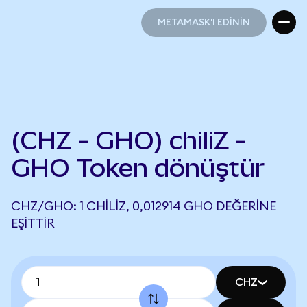
METAMASK'I EDİNİN
METAMASK'I EDİNİN
(CHZ - GHO) chiliZ -
GHO Token dönüştür
CHZ/GHO: 1 CHILIZ, 0,012914 GHO DEĞERINE
EŞITTIR
CHZ