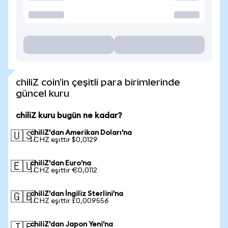
chiliZ coin'in çeşitli para birimlerinde
güncel kuru
chiliZ kuru bugün ne kadar?
chiliZ'dan Amerikan Doları'na
🇺🇸
1 CHZ eşittir $0,0129
chiliZ'dan Euro'na
🇪🇺
1 CHZ eşittir €0,0112
chiliZ'dan İngiliz Sterlini'na
🇬🇧
1 CHZ eşittir £0,009556
chiliZ'dan Japon Yeni'na