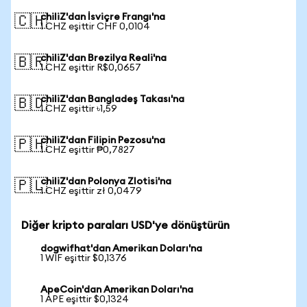
chiliZ'dan İsviçre Frangı'na
🇨🇭
1 CHZ eşittir CHF 0,0104
chiliZ'dan Brezilya Reali'na
🇧🇷
1 CHZ eşittir R$0,0657
chiliZ'dan Bangladeş Takası'na
🇧🇩
1 CHZ eşittir ৳1,59
chiliZ'dan Filipin Pezosu'na
🇵🇭
1 CHZ eşittir ₱0,7827
chiliZ'dan Polonya Zlotisi'na
🇵🇱
1 CHZ eşittir zł 0,0479
Diğer kripto paraları USD'ye dönüştürün
dogwifhat'dan Amerikan Doları'na
1 WIF eşittir $0,1376
ApeCoin'dan Amerikan Doları'na
1 APE eşittir $0,1324