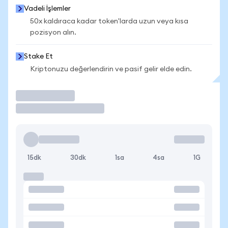
Vadeli İşlemler
50x kaldıraca kadar token'larda uzun veya kısa
pozisyon alın.
Stake Et
Kriptonuzu değerlendirin ve pasif gelir elde edin.
İşlem Yap
15dk
30dk
1sa
4sa
1G