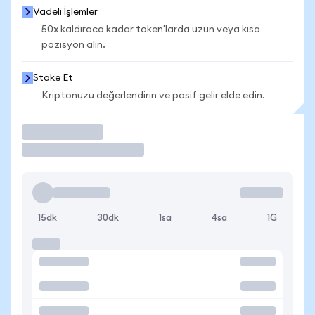
Vadeli İşlemler
50x kaldıraca kadar token'larda uzun veya kısa
pozisyon alın.
Stake Et
Kriptonuzu değerlendirin ve pasif gelir elde edin.
İşlem Yap
15dk
30dk
1sa
4sa
1G