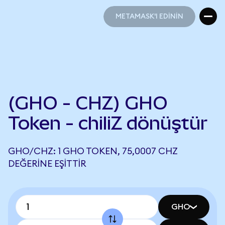
METAMASK'I EDİNİN
METAMASK'I EDİNİN
(GHO - CHZ) GHO
Token - chiliZ dönüştür
GHO/CHZ: 1 GHO TOKEN, 75,0007 CHZ
DEĞERINE EŞITTIR
GHO