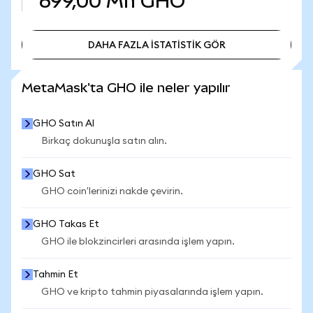
699,00 Mn
GHO
DAHA FAZLA İSTATİSTİK GÖR
DAHA FAZLA İSTATİSTİK GÖR
MetaMask'ta GHO ile neler yapılır
GHO Satın Al
Birkaç dokunuşla satın alın.
GHO Sat
GHO coin'lerinizi nakde çevirin.
GHO Takas Et
GHO ile blokzincirleri arasında işlem yapın.
Tahmin Et
GHO ve kripto tahmin piyasalarında işlem yapın.