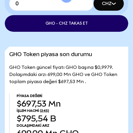
CHZ
GHO - CHZ TAKAS ET
GHO Token piyasa son durumu
GHO Token güncel fiyatı GHO başına $0,9979.
Dolaşımdaki arzı 699,00 Mn GHO ve GHO Token
toplam piyasa değeri $697,53 Mn .
PIYASA DEĞERI
$697,53 Mn
İŞLEM HACMI
(24S)
$795,54 B
DOLAŞIMDAKI ARZ