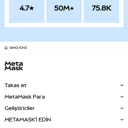
4.7
50M+
75.8K
GHO/CHZ
MetaMask site alt bilgisi
Takas et
Takas İşlemleri
MetaMask Para
Tahmin Et
YENİ
Kripto Al
Geliştiriciler
Perps
YENİ
MetaMask Kart
Dökümantasyon
METAMASK'İ EDİN
RWA'lar
mUSD
YENİ
Kontrol Paneli
İşlem Kalkanı