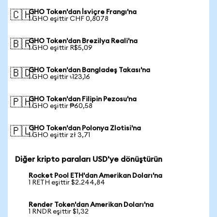
GHO Token'dan İsviçre Frangı'na
🇨🇭
1 GHO eşittir CHF 0,8078
GHO Token'dan Brezilya Reali'na
🇧🇷
1 GHO eşittir R$5,09
GHO Token'dan Bangladeş Takası'na
🇧🇩
1 GHO eşittir ৳123,16
GHO Token'dan Filipin Pezosu'na
🇵🇭
1 GHO eşittir ₱60,58
GHO Token'dan Polonya Zlotisi'na
🇵🇱
1 GHO eşittir zł 3,71
Diğer kripto paraları USD'ye dönüştürün
Rocket Pool ETH'dan Amerikan Doları'na
1 RETH eşittir $2.244,84
Render Token'dan Amerikan Doları'na
1 RNDR eşittir $1,32