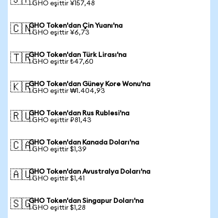
🇯🇵
1 GHO eşittir ¥157,48
GHO Token'dan Çin Yuanı'na
🇨🇳
1 GHO eşittir ¥6,73
GHO Token'dan Türk Lirası'na
🇹🇷
1 GHO eşittir ₺47,60
GHO Token'dan Güney Kore Wonu'na
🇰🇷
1 GHO eşittir ₩1.404,93
GHO Token'dan Rus Rublesi'na
🇷🇺
1 GHO eşittir ₽81,43
GHO Token'dan Kanada Doları'na
🇨🇦
1 GHO eşittir $1,39
GHO Token'dan Avustralya Doları'na
🇦🇺
1 GHO eşittir $1,41
GHO Token'dan Singapur Doları'na
🇸🇬
1 GHO eşittir $1,28