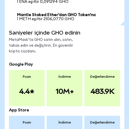
1 ENA eşittir 0,091294 GHO
Mantle Staked Ether'dan GHO Token'na
1 METH eşittir 2106,0770 GHO
Saniyeler içinde GHO edinin
MetaMask'ta GHO satın alın, satın,
takas edin ve değiştirin. En güvenilir
kripto cüzdanı.
Google Play
Puan
İndirme
Değerlendirme
4.4
10M+
483.9K
App Store
Puan
İndirme
Değerlendirme