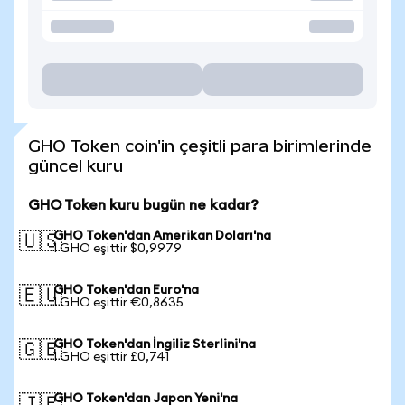
GHO Token coin'in çeşitli para birimlerinde
güncel kuru
GHO Token kuru bugün ne kadar?
GHO Token'dan Amerikan Doları'na
🇺🇸
1 GHO eşittir $0,9979
GHO Token'dan Euro'na
🇪🇺
1 GHO eşittir €0,8635
GHO Token'dan İngiliz Sterlini'na
🇬🇧
1 GHO eşittir £0,741
GHO Token'dan Japon Yeni'na