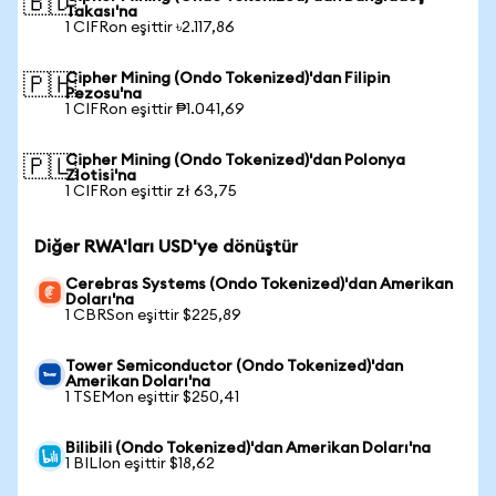
🇧🇩
Takası'na
1 CIFRon eşittir ৳2.117,86
Cipher Mining (Ondo Tokenized)'dan Filipin
🇵🇭
Pezosu'na
1 CIFRon eşittir ₱1.041,69
Cipher Mining (Ondo Tokenized)'dan Polonya
🇵🇱
Zlotisi'na
1 CIFRon eşittir zł 63,75
Diğer RWA'ları USD'ye dönüştür
Cerebras Systems (Ondo Tokenized)'dan Amerikan
Doları'na
1 CBRSon eşittir $225,89
Tower Semiconductor (Ondo Tokenized)'dan
Amerikan Doları'na
1 TSEMon eşittir $250,41
Bilibili (Ondo Tokenized)'dan Amerikan Doları'na
1 BILIon eşittir $18,62