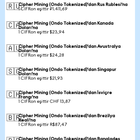
Cipher Mining (Ondo Tokenized)'dan Rus Rublesi'na
🇷🇺
1 CIFRon eşittir ₽1.411,69
Cipher Mining (Ondo Tokenized)'dan Kanada
🇨🇦
Doları'na
1 CIFRon eşittir $23,94
Cipher Mining (Ondo Tokenized)'dan Avustralya
🇦🇺
Doları'na
1 CIFRon eşittir $24,28
Cipher Mining (Ondo Tokenized)'dan Singapur
🇸🇬
Doları'na
1 CIFRon eşittir $21,93
Cipher Mining (Ondo Tokenized)'dan İsviçre
🇨🇭
Frangı'na
1 CIFRon eşittir CHF 13,87
Cipher Mining (Ondo Tokenized)'dan Brezilya
🇧🇷
Reali'na
1 CIFRon eşittir R$87,47
Cipher Mining (Ondo Tokenized)'dan Bangladeş