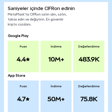
Saniyeler içinde CIFRon edinin
MetaMask'ta CIFRon satın alın, satın,
takas edin ve değiştirin. En güvenilir
kripto cüzdanı.
Google Play
Puan
İndirme
Değerlendirme
4.4
10M+
483.9K
App Store
Puan
İndirme
Değerlendirme
4.7
50M+
75.8K