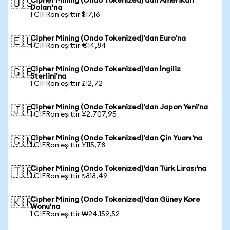
Cipher Mining (Ondo Tokenized)'dan Amerikan
🇺🇸
Doları'na
1 CIFRon eşittir $17,16
Cipher Mining (Ondo Tokenized)'dan Euro'na
🇪🇺
1 CIFRon eşittir €14,84
Cipher Mining (Ondo Tokenized)'dan İngiliz
🇬🇧
Sterlini'na
1 CIFRon eşittir £12,72
Cipher Mining (Ondo Tokenized)'dan Japon Yeni'na
🇯🇵
1 CIFRon eşittir ¥2.707,95
Cipher Mining (Ondo Tokenized)'dan Çin Yuanı'na
🇨🇳
1 CIFRon eşittir ¥115,78
Cipher Mining (Ondo Tokenized)'dan Türk Lirası'na
🇹🇷
1 CIFRon eşittir ₺818,49
Cipher Mining (Ondo Tokenized)'dan Güney Kore
🇰🇷
Wonu'na
1 CIFRon eşittir ₩24.159,52