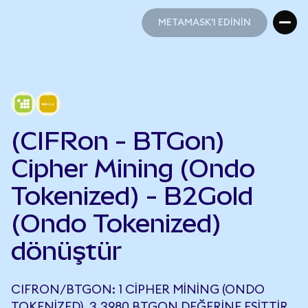
METAMASK'I EDİNİN
METAMASK'I EDİNİN
(CIFRon - BTGon)
Cipher Mining (Ondo
Tokenized) - B2Gold
(Ondo Tokenized)
dönüştür
CIFRON/BTGON: 1 CIPHER MINING (ONDO
TOKENIZED), 3,3980 BTGON DEĞERINE EŞITTIR