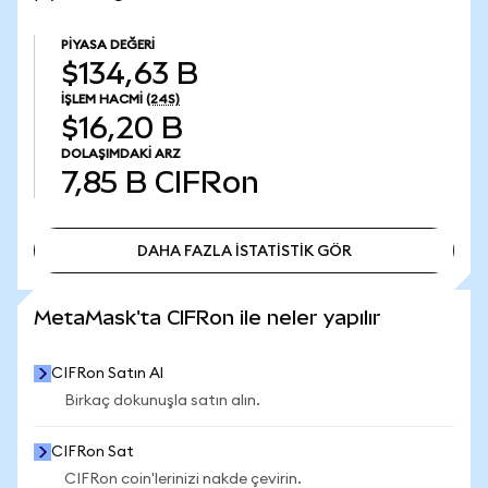
PIYASA DEĞERI
$134,63 B
İŞLEM HACMI
(24S)
$16,20 B
DOLAŞIMDAKI ARZ
7,85 B
CIFRon
DAHA FAZLA İSTATİSTİK GÖR
DAHA FAZLA İSTATİSTİK GÖR
MetaMask'ta CIFRon ile neler yapılır
CIFRon Satın Al
Birkaç dokunuşla satın alın.
CIFRon Sat
CIFRon coin'lerinizi nakde çevirin.