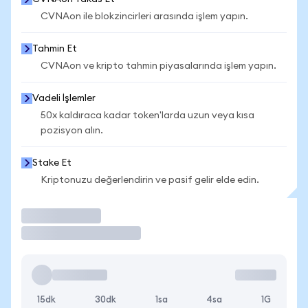
CVNAon ile blokzincirleri arasında işlem yapın.
Tahmin Et
CVNAon ve kripto tahmin piyasalarında işlem yapın.
Vadeli İşlemler
50x kaldıraca kadar token'larda uzun veya kısa
pozisyon alın.
Stake Et
Kriptonuzu değerlendirin ve pasif gelir elde edin.
İşlem Yap
15dk
30dk
1sa
4sa
1G