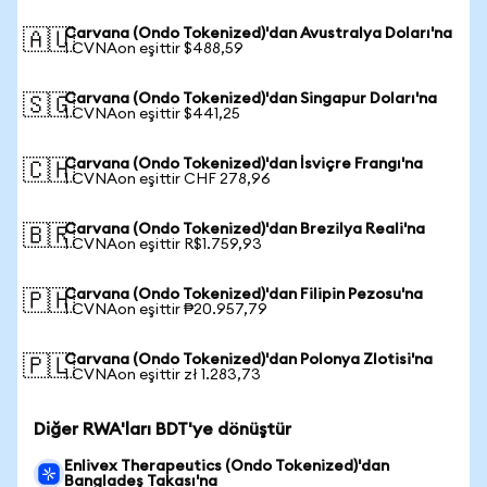
Carvana (Ondo Tokenized)'dan Avustralya Doları'na
🇦🇺
1 CVNAon eşittir $488,59
Carvana (Ondo Tokenized)'dan Singapur Doları'na
🇸🇬
1 CVNAon eşittir $441,25
Carvana (Ondo Tokenized)'dan İsviçre Frangı'na
🇨🇭
1 CVNAon eşittir CHF 278,96
Carvana (Ondo Tokenized)'dan Brezilya Reali'na
🇧🇷
1 CVNAon eşittir R$1.759,93
Carvana (Ondo Tokenized)'dan Filipin Pezosu'na
🇵🇭
1 CVNAon eşittir ₱20.957,79
Carvana (Ondo Tokenized)'dan Polonya Zlotisi'na
🇵🇱
1 CVNAon eşittir zł 1.283,73
Diğer RWA'ları BDT'ye dönüştür
Enlivex Therapeutics (Ondo Tokenized)'dan
Bangladeş Takası'na