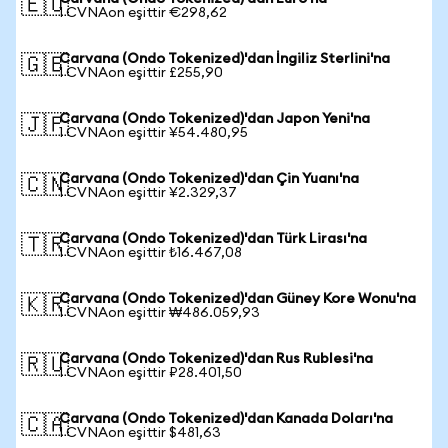
🇪🇺
1 CVNAon eşittir €298,62
Carvana (Ondo Tokenized)'dan İngiliz Sterlini'na
🇬🇧
1 CVNAon eşittir £255,90
Carvana (Ondo Tokenized)'dan Japon Yeni'na
🇯🇵
1 CVNAon eşittir ¥54.480,95
Carvana (Ondo Tokenized)'dan Çin Yuanı'na
🇨🇳
1 CVNAon eşittir ¥2.329,37
Carvana (Ondo Tokenized)'dan Türk Lirası'na
🇹🇷
1 CVNAon eşittir ₺16.467,08
Carvana (Ondo Tokenized)'dan Güney Kore Wonu'na
🇰🇷
1 CVNAon eşittir ₩486.059,93
Carvana (Ondo Tokenized)'dan Rus Rublesi'na
🇷🇺
1 CVNAon eşittir ₽28.401,50
Carvana (Ondo Tokenized)'dan Kanada Doları'na
🇨🇦
1 CVNAon eşittir $481,63