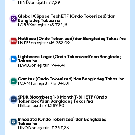
1 ENLVon eşittir ৳17,29
Global X Space Tech ETF (Ondo Tokenized)'dan
Bangladeş Takası'na
1 ORBXon eşittir ৳5.722,18
NetEase (Ondo Tokenized)'dan Bangladeş Takası'na
1 NTESon eşittir ৳16.352,09
Lightwave Logic (Ondo Tokenized)'dan Bangladeş
Takası'na
1 LWLGon eşittir ৳944,41
Camtek (Ondo Tokenized)'dan Bangladeş Takası'na
1 CAMTon eşittir ৳16.841,01
SPDR Bloomberg 1-3 Month T-Bill ETF (Ondo
Tokenized)'dan Bangladeş Takası'na
1 BILon eşittir ৳11.389,90
Innodata (Ondo Tokenized)'dan Bangladeş
Takası'na
1 INODon eşittir ৳7.737,26