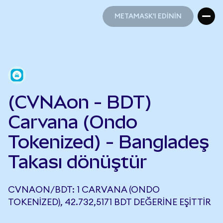
METAMASK'I EDİNİN
METAMASK'I EDİNİN
(CVNAon - BDT)
Carvana (Ondo
Tokenized) - Bangladeş
Takası dönüştür
CVNAON/BDT: 1 CARVANA (ONDO
TOKENIZED), 42.732,5171 BDT DEĞERINE EŞITTIR