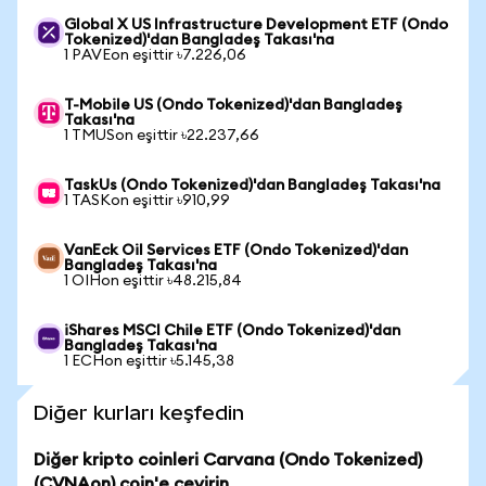
Global X US Infrastructure Development ETF (Ondo
Tokenized)'dan Bangladeş Takası'na
1 PAVEon eşittir ৳7.226,06
T-Mobile US (Ondo Tokenized)'dan Bangladeş
Takası'na
1 TMUSon eşittir ৳22.237,66
TaskUs (Ondo Tokenized)'dan Bangladeş Takası'na
1 TASKon eşittir ৳910,99
VanEck Oil Services ETF (Ondo Tokenized)'dan
Bangladeş Takası'na
1 OIHon eşittir ৳48.215,84
iShares MSCI Chile ETF (Ondo Tokenized)'dan
Bangladeş Takası'na
1 ECHon eşittir ৳5.145,38
Diğer kurları keşfedin
Diğer kripto coinleri Carvana (Ondo Tokenized)
(CVNAon) coin'e çevirin