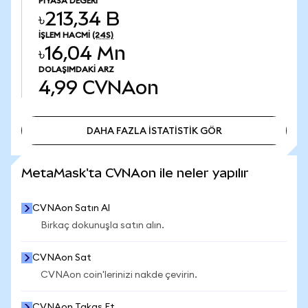
PIYASA DEĞERI
৳213,34 B
İŞLEM HACMI
(24S)
৳16,04 Mn
DOLAŞIMDAKI ARZ
4,99
CVNAon
DAHA FAZLA İSTATİSTİK GÖR
DAHA FAZLA İSTATİSTİK GÖR
MetaMask'ta CVNAon ile neler yapılır
CVNAon Satın Al
Birkaç dokunuşla satın alın.
CVNAon Sat
CVNAon coin'lerinizi nakde çevirin.
CVNAon Takas Et