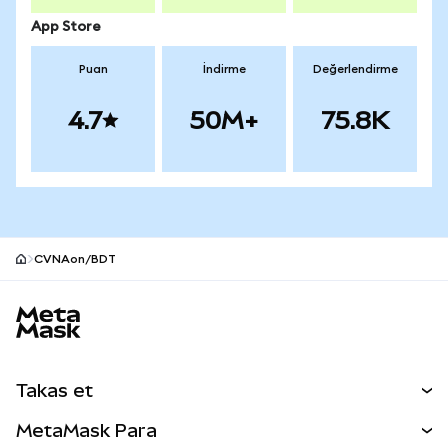
App Store
Puan
İndirme
Değerlendirme
4.7
50M+
75.8K
CVNAon/BDT
MetaMask site alt bilgisi
Takas et
Takas İşlemleri
MetaMask Para
Tahmin Et
YENİ