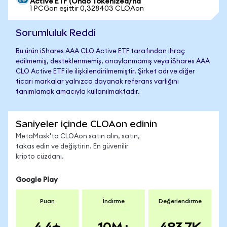
Active ETF (Ondo Tokenized)'na
1 PCGon eşittir 0,328403 CLOAon
Sorumluluk Reddi
Bu ürün iShares AAA CLO Active ETF tarafından ihraç
edilmemiş, desteklenmemiş, onaylanmamış veya iShares AAA
CLO Active ETF ile ilişkilendirilmemiştir. Şirket adı ve diğer
ticari markalar yalnızca dayanak referans varlığını
tanımlamak amacıyla kullanılmaktadır.
Saniyeler içinde CLOAon edinin
MetaMask'ta CLOAon satın alın, satın,
takas edin ve değiştirin. En güvenilir
kripto cüzdanı.
Google Play
Puan
İndirme
Değerlendirme