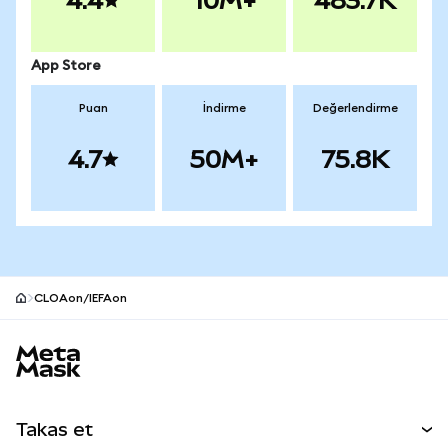
4.4
10M+
483.7K
App Store
Puan
İndirme
Değerlendirme
4.7
50M+
75.8K
CLOAon/IEFAon
MetaMask site alt bilgisi
Takas et