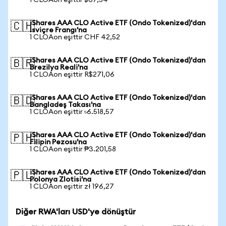
1 CLOAon eşittir $67,54
iShares AAA CLO Active ETF (Ondo Tokenized)'dan
🇨🇭
İsviçre Frangı'na
1 CLOAon eşittir CHF 42,52
iShares AAA CLO Active ETF (Ondo Tokenized)'dan
🇧🇷
Brezilya Reali'na
1 CLOAon eşittir R$271,06
iShares AAA CLO Active ETF (Ondo Tokenized)'dan
🇧🇩
Bangladeş Takası'na
1 CLOAon eşittir ৳6.518,57
iShares AAA CLO Active ETF (Ondo Tokenized)'dan
🇵🇭
Filipin Pezosu'na
1 CLOAon eşittir ₱3.201,58
iShares AAA CLO Active ETF (Ondo Tokenized)'dan
🇵🇱
Polonya Zlotisi'na
1 CLOAon eşittir zł 196,27
Diğer RWA'ları USD'ye dönüştür