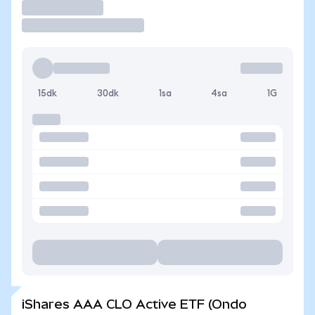
İşlem Yap
15dk
30dk
1sa
4sa
1G
iShares AAA CLO Active ETF (Ondo