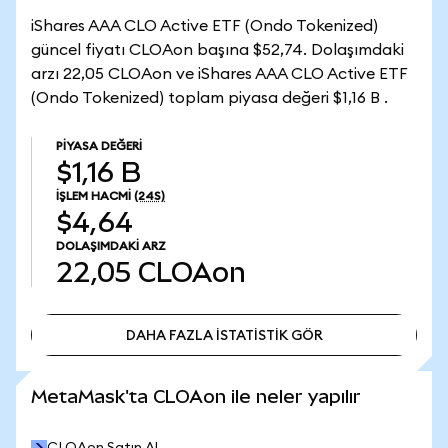
iShares AAA CLO Active ETF (Ondo Tokenized)
güncel fiyatı CLOAon başına $52,74. Dolaşımdaki
arzı 22,05 CLOAon ve iShares AAA CLO Active ETF
(Ondo Tokenized) toplam piyasa değeri $1,16 B .
PIYASA DEĞERI
$1,16 B
İŞLEM HACMI
(24S)
$4,64
DOLAŞIMDAKI ARZ
22,05
CLOAon
DAHA FAZLA İSTATİSTİK GÖR
DAHA FAZLA İSTATİSTİK GÖR
MetaMask'ta CLOAon ile neler yapılır