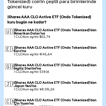
Tokenized) coin'in çeşitli para birimlerinde
güncel kuru
iShares AAA CLO Active ETF (Ondo Tokenized)
kuru bugün ne kadar?
iShares AAA CLO Active ETF (Ondo Tokenized)'dan
🇺🇸
Amerikan Doları'na
1 CLOAon eşittir $52,74
iShares AAA CLO Active ETF (Ondo Tokenized)'dan
🇪🇺
Euro'na
1 CLOAon eşittir €45,64
iShares AAA CLO Active ETF (Ondo Tokenized)'dan
🇬🇧
İngiliz Sterlini'na
1 CLOAon eşittir £39,16
iShares AAA CLO Active ETF (Ondo Tokenized)'dan
🇯🇵
Japon Yeni'na
1 CLOAon eşittir ¥8.315,26
iShares AAA CLO Active ETF (Ondo Tokenized)'dan
🇨🇳
Çin Yuanı'na