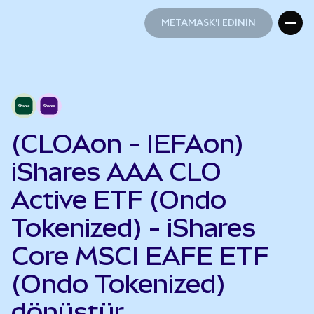
METAMASK'I EDİNİN
METAMASK'I EDİNİN
(CLOAon - IEFAon)
iShares AAA CLO
Active ETF (Ondo
Tokenized) - iShares
Core MSCI EAFE ETF
(Ondo Tokenized)
dönüştür