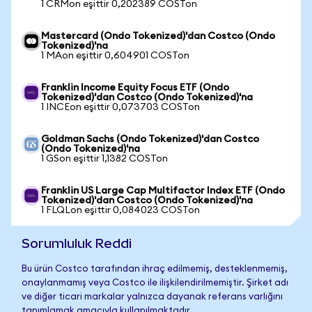
1 CRMon eşittir 0,202389 COSTon
Mastercard (Ondo Tokenized)'dan Costco (Ondo
Tokenized)'na
1 MAon eşittir 0,604901 COSTon
Franklin Income Equity Focus ETF (Ondo
Tokenized)'dan Costco (Ondo Tokenized)'na
1 INCEon eşittir 0,073703 COSTon
Goldman Sachs (Ondo Tokenized)'dan Costco
(Ondo Tokenized)'na
1 GSon eşittir 1,1382 COSTon
Franklin US Large Cap Multifactor Index ETF (Ondo
Tokenized)'dan Costco (Ondo Tokenized)'na
1 FLQLon eşittir 0,084023 COSTon
Sorumluluk Reddi
Bu ürün Costco tarafından ihraç edilmemiş, desteklenmemiş,
onaylanmamış veya Costco ile ilişkilendirilmemiştir. Şirket adı
ve diğer ticari markalar yalnızca dayanak referans varlığını
tanımlamak amacıyla kullanılmaktadır.