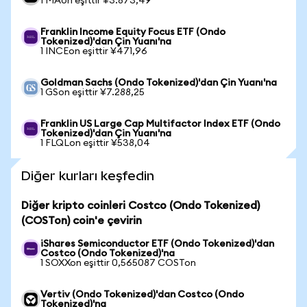
1 MAon eşittir ¥3.873,49
Franklin Income Equity Focus ETF (Ondo
Tokenized)'dan Çin Yuanı'na
1 INCEon eşittir ¥471,96
Goldman Sachs (Ondo Tokenized)'dan Çin Yuanı'na
1 GSon eşittir ¥7.288,25
Franklin US Large Cap Multifactor Index ETF (Ondo
Tokenized)'dan Çin Yuanı'na
1 FLQLon eşittir ¥538,04
Diğer kurları keşfedin
Diğer kripto coinleri Costco (Ondo Tokenized)
(COSTon) coin'e çevirin
iShares Semiconductor ETF (Ondo Tokenized)'dan
Costco (Ondo Tokenized)'na
1 SOXXon eşittir 0,565087 COSTon
Vertiv (Ondo Tokenized)'dan Costco (Ondo
Tokenized)'na