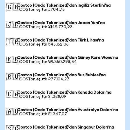
Costco (Ondo Tokenized)'dan İngiliz Sterlini'na
🇬🇧
1 COSTon eşittir £704,75
Costco (Ondo Tokenized)'dan Japon Yeni'na
🇯🇵
1 COSTon eşittir ¥149.770,93
Costco (Ondo Tokenized)'dan Türk Lirası'na
🇹🇷
1 COSTon eşittir ₺45.152,08
Costco (Ondo Tokenized)'dan Güney Kore Wonu'na
🇰🇷
1 COSTon eşittir ₩1.350.298,64
Costco (Ondo Tokenized)'dan Rus Rublesi'na
🇷🇺
1 COSTon eşittir ₽77.104,27
Costco (Ondo Tokenized)'dan Kanada Doları'na
🇨🇦
1 COSTon eşittir $1.328,09
Costco (Ondo Tokenized)'dan Avustralya Doları'na
🇦🇺
1 COSTon eşittir $1.347,07
Costco (Ondo Tokenized)'dan Singapur Doları'na
🇸🇬