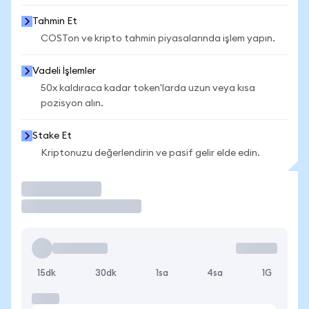
Tahmin Et
COSTon ve kripto tahmin piyasalarında işlem yapın.
Vadeli İşlemler
50x kaldıraca kadar token'larda uzun veya kısa
pozisyon alın.
Stake Et
Kriptonuzu değerlendirin ve pasif gelir elde edin.
İşlem Yap
15dk
30dk
1sa
4sa
1G