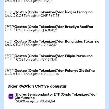
1 COSTon eşittir $1.216,35
Costco (Ondo Tokenized)'dan İsviçre Frangı'na
🇨🇭
1 COSTon eşittir CHF 767,95
Costco (Ondo Tokenized)'dan Brezilya Reali'na
🇧🇷
1 COSTon eşittir R$4.860,31
Costco (Ondo Tokenized)'dan Bangladeş Takası'na
🇧🇩
1 COSTon eşittir ৳117.402,12
Costco (Ondo Tokenized)'dan Filipin Pezosu'na
🇵🇭
1 COSTon eşittir ₱57.671,41
Costco (Ondo Tokenized)'dan Polonya Zlotisi'na
🇵🇱
1 COSTon eşittir zł 3.535,04
Diğer RWA'ları CNY'ye dönüştür
iShares Semiconductor ETF (Ondo Tokenized)'dan
Çin Yuanı'na
1 SOXXon eşittir ¥3.618,54