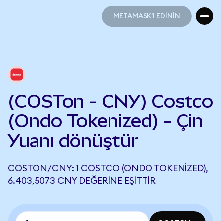
METAMASK'I EDİNİN
METAMASK'I EDİNİN
(COSTon - CNY) Costco
(Ondo Tokenized) - Çin
Yuanı dönüştür
COSTON/CNY: 1 COSTCO (ONDO TOKENIZED),
6.403,5073 CNY DEĞERINE EŞITTIR