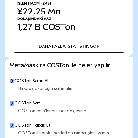
İŞLEM HACMI
(24S)
¥22,25 Mn
DOLAŞIMDAKI ARZ
1,27 B
COSTon
DAHA FAZLA İSTATİSTİK GÖR
DAHA FAZLA İSTATİSTİK GÖR
MetaMask'ta COSTon ile neler yapılır
COSTon Satın Al
Birkaç dokunuşla satın alın.
COSTon Sat
COSTon coin'lerinizi nakde çevirin.
COSTon Takas Et
COSTon ile blokzincirleri arasında işlem yapın.