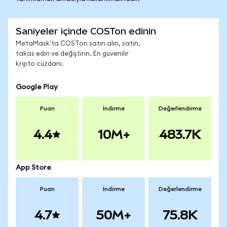
Saniyeler içinde COSTon edinin
MetaMask'ta COSTon satın alın, satın,
takas edin ve değiştirin. En güvenilir
kripto cüzdanı.
Google Play
Puan
İndirme
Değerlendirme
4.4
10M+
483.7K
App Store
Puan
İndirme
Değerlendirme
4.7
50M+
75.8K