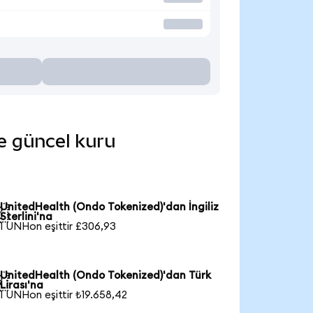
de güncel kuru
UnitedHealth (Ondo Tokenized)'dan İngiliz

Sterlini'na
1 UNHon eşittir £306,93
UnitedHealth (Ondo Tokenized)'dan Türk

Lirası'na
1 UNHon eşittir ₺19.658,42