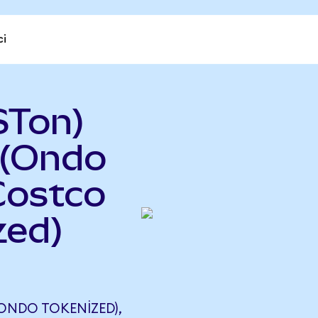
ci
STon)
 (Ondo
Costco
zed)
ONDO TOKENIZED),