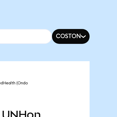
COSTON
tedHealth (Ondo
UNHon