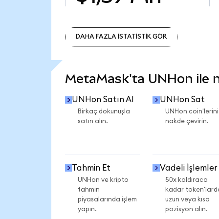
DAHA FAZLA İSTATİSTİK GÖR
DAHA FAZLA İSTATİSTİK GÖR
MetaMask'ta UNHon ile ne
UNHon Satın Al
UNHon Sat
Birkaç dokunuşla
UNHon coin'lerini
satın alın.
nakde çevirin.
Tahmin Et
Vadeli İşlemler
UNHon ve kripto
50x kaldıraca
tahmin
kadar token'lard
piyasalarında işlem
uzun veya kısa
yapın.
pozisyon alın.