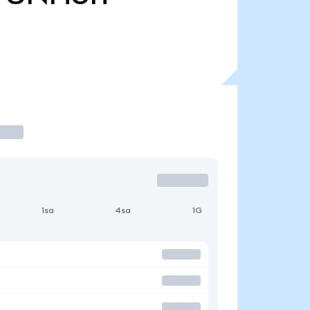
1sa
4sa
1G