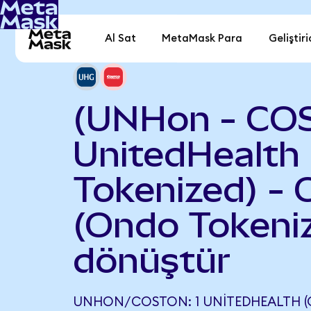
Al Sat
MetaMask Para
Geliştiri
(UNHon - CO
UnitedHealth
Tokenized) - 
(Ondo Tokeni
dönüştür
UNHON/COSTON: 1 UNITEDHEALTH (