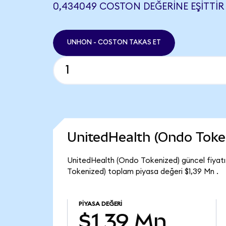
0,434049 COSTON DEĞERINE EŞITTIR
UNHON - COSTON TAKAS ET
UnitedHealth (Ondo Toke
UnitedHealth (Ondo Tokenized) güncel fiyat
Tokenized) toplam piyasa değeri $1,39 Mn .
PIYASA DEĞERI
$1,39 Mn