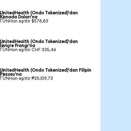
UnitedHealth (Ondo Tokenized)'dan

Kanada Doları'na
1 UNHon eşittir $578,83
UnitedHealth (Ondo Tokenized)'dan

İsviçre Frangı'na
1 UNHon eşittir CHF 335,46
UnitedHealth (Ondo Tokenized)'dan Filipin

Pezosu'na
1 UNHon eşittir ₱25.109,73