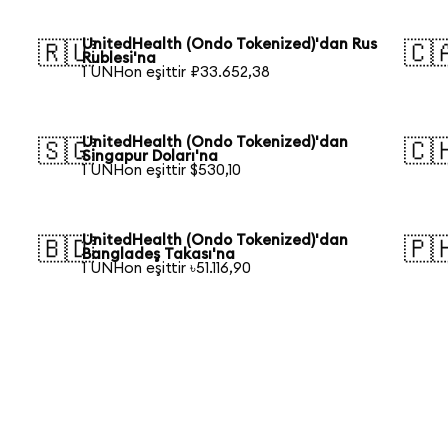
UnitedHealth (Ondo Tokenized)'dan Rus
🇷🇺
🇨
Rublesi'na
1 UNHon eşittir ₽33.652,38
UnitedHealth (Ondo Tokenized)'dan
🇸🇬
🇨
Singapur Doları'na
1 UNHon eşittir $530,10
UnitedHealth (Ondo Tokenized)'dan
🇧🇩
🇵
Bangladeş Takası'na
1 UNHon eşittir ৳51.116,90