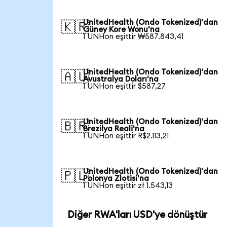
UnitedHealth (Ondo Tokenized)'dan
🇰🇷
Güney Kore Wonu'na
1 UNHon eşittir ₩587.843,41
UnitedHealth (Ondo Tokenized)'dan
🇦🇺
Avustralya Doları'na
1 UNHon eşittir $587,27
UnitedHealth (Ondo Tokenized)'dan
🇧🇷
Brezilya Reali'na
1 UNHon eşittir R$2.113,21
UnitedHealth (Ondo Tokenized)'dan
🇵🇱
Polonya Zlotisi'na
1 UNHon eşittir zł 1.543,13
Diğer RWA'ları USD'ye dönüştür