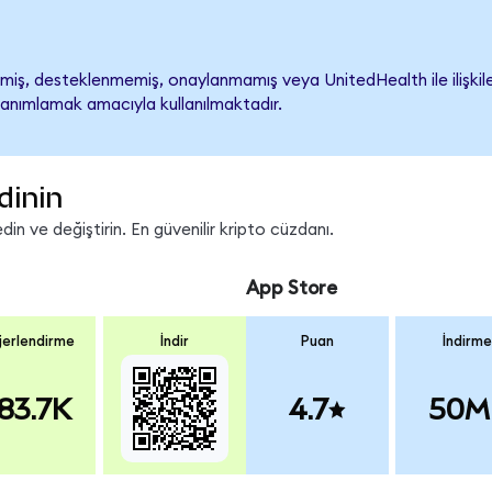
iş, desteklenmemiş, onaylanmamış veya UnitedHealth ile ilişkilendi
tanımlamak amacıyla kullanılmaktadır.
dinin
n ve değiştirin. En güvenilir kripto cüzdanı.
App Store
erlendirme
İndir
Puan
İndirme
83.7K
4.7
50M