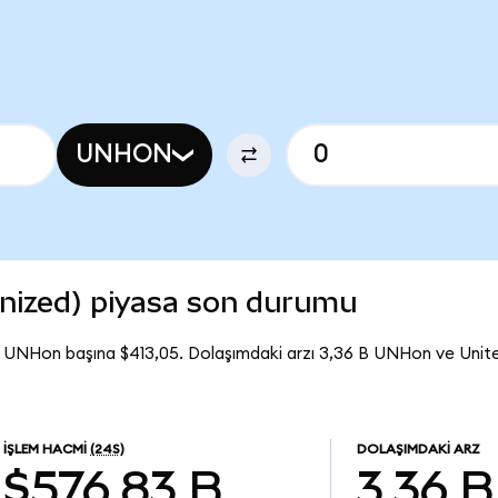
UNHON
nized) piyasa son durumu
ı UNHon başına $413,05. Dolaşımdaki arzı 3,36 B UNHon ve Uni
İŞLEM HACMI
(24S)
DOLAŞIMDAKI ARZ
$576,83 B
3,36 B