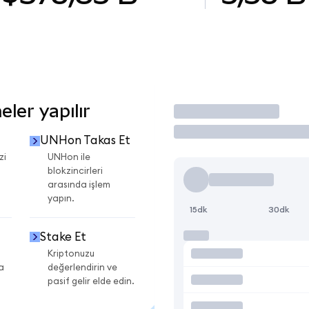
ler yapılır
İşlem Yap
UNHon Takas Et
zi
UNHon ile
blokzincirleri
arasında işlem
yapın.
15dk
30dk
Stake Et
Kriptonuzu
a
değerlendirin ve
pasif gelir elde edin.