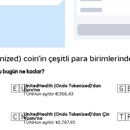
zed) coin'in çeşitli para birimlerin
u bugün ne kadar?
UnitedHealth (Ondo Tokenized)'dan
🇪🇺
🇬
Euro'na
1 UNHon eşittir €358,43
UnitedHealth (Ondo Tokenized)'dan Çin
🇨🇳
🇹
Yuanı'na
1 UNHon eşittir ¥2.787,92