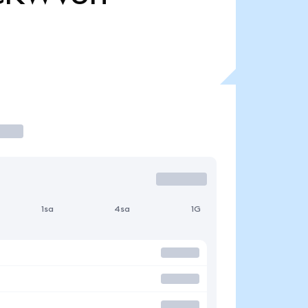
1sa
4sa
1G