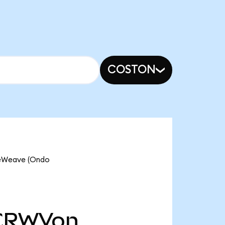
COSTON
reWeave (Ondo
CRWVon