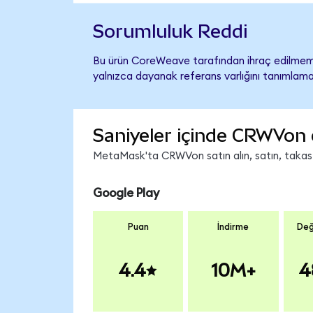
Sorumluluk Reddi
Bu ürün CoreWeave tarafından ihraç edilmemiş
yalnızca dayanak referans varlığını tanımlama
Saniyeler içinde CRWVon 
MetaMask'ta CRWVon satın alın, satın, takas ed
Google Play
Puan
İndirme
Değ
4.4
10M+
4