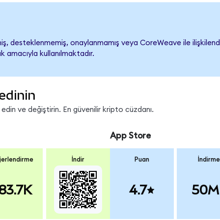
, desteklenmemiş, onaylanmamış veya CoreWeave ile ilişkilendiril
k amacıyla kullanılmaktadır.
edinin
in ve değiştirin. En güvenilir kripto cüzdanı.
App Store
erlendirme
İndir
Puan
İndirme
83.7K
4.7
50M