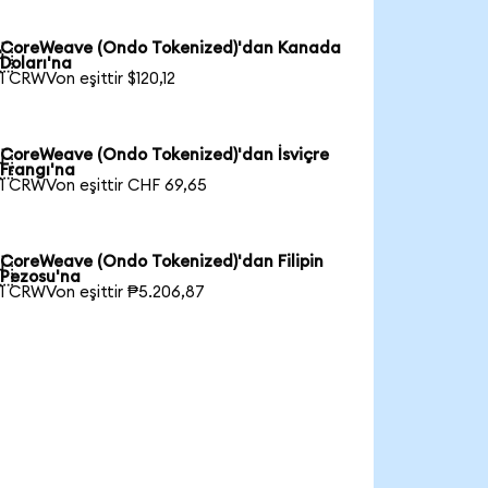
CoreWeave (Ondo Tokenized)'dan Kanada

Doları'na
1 CRWVon eşittir $120,12
CoreWeave (Ondo Tokenized)'dan İsviçre

Frangı'na
1 CRWVon eşittir CHF 69,65
CoreWeave (Ondo Tokenized)'dan Filipin

Pezosu'na
1 CRWVon eşittir ₱5.206,87