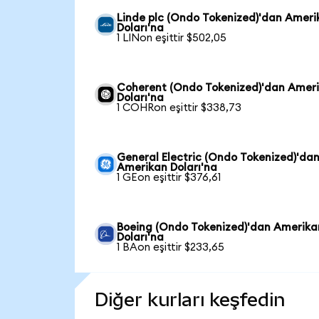
Linde plc (Ondo Tokenized)'dan Ameri
Doları'na
1 LINon eşittir $502,05
Coherent (Ondo Tokenized)'dan Amer
Doları'na
1 COHRon eşittir $338,73
General Electric (Ondo Tokenized)'da
Amerikan Doları'na
1 GEon eşittir $376,61
Boeing (Ondo Tokenized)'dan Amerika
Doları'na
1 BAon eşittir $233,65
Diğer kurları keşfedin