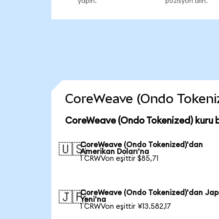
yapın.
pozisyon alın.
CoreWeave (Ondo Tokenized
CoreWeave (Ondo Tokenized) kuru 
CoreWeave (Ondo Tokenized)'dan
🇺🇸
Amerikan Doları'na
1 CRWVon eşittir $85,71
CoreWeave (Ondo Tokenized)'dan Ja
🇯🇵
Yeni'na
1 CRWVon eşittir ¥13.582,17