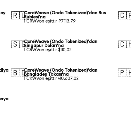
ney
CoreWeave (Ondo Tokenized)'dan Rus
🇷🇺
🇨
Rublesi'na
1 CRWVon eşittir ₽7.113,79
CoreWeave (Ondo Tokenized)'dan
🇸🇬
🇨
Singapur Doları'na
1 CRWVon eşittir $110,02
ilya
CoreWeave (Ondo Tokenized)'dan
🇧🇩
🇵
Bangladeş Takası'na
1 CRWVon eşittir ৳10.607,02
onya