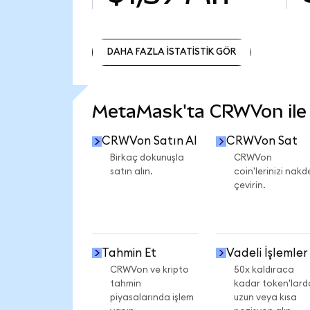
DAHA FAZLA İSTATİSTİK GÖR
DAHA FAZLA İSTATİSTİK GÖR
MetaMask'ta CRWVon ile n
CRWVon Satın Al
CRWVon Sat
Birkaç dokunuşla
CRWVon
satın alın.
coin'lerinizi nakd
çevirin.
Tahmin Et
Vadeli İşlemler
CRWVon ve kripto
50x kaldıraca
tahmin
kadar token'lard
piyasalarında işlem
uzun veya kısa