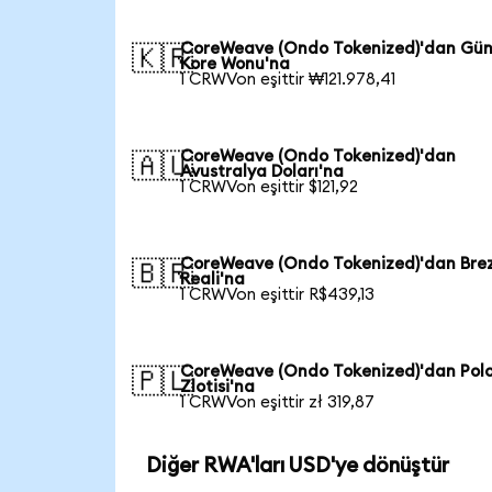
CoreWeave (Ondo Tokenized)'dan Gü
🇰🇷
Kore Wonu'na
1 CRWVon eşittir ₩121.978,41
CoreWeave (Ondo Tokenized)'dan
🇦🇺
Avustralya Doları'na
1 CRWVon eşittir $121,92
CoreWeave (Ondo Tokenized)'dan Brez
🇧🇷
Reali'na
1 CRWVon eşittir R$439,13
CoreWeave (Ondo Tokenized)'dan Pol
🇵🇱
Zlotisi'na
1 CRWVon eşittir zł 319,87
Diğer RWA'ları USD'ye dönüştür