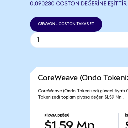
0,090230 COSTON DEĞERINE EŞITTIR
CRWVON - COSTON TAKAS ET
CoreWeave (Ondo Tokeni
CoreWeave (Ondo Tokenized) güncel fiyatı 
Tokenized) toplam piyasa değeri $1,59 Mn .
PIYASA DEĞERI
İ
$1,59 Mn