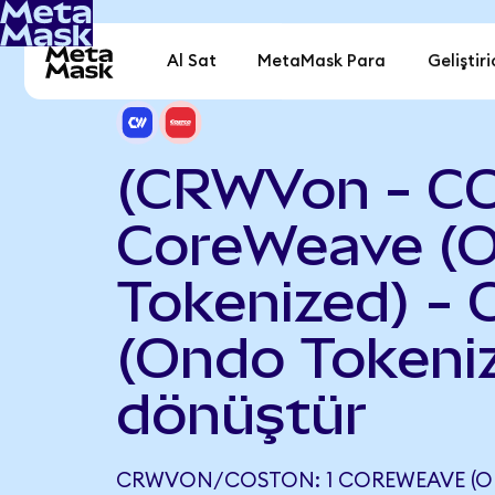
Al Sat
MetaMask Para
Geliştiri
(CRWVon - C
CoreWeave (
Tokenized) - 
(Ondo Tokeni
dönüştür
CRWVON/COSTON: 1 COREWEAVE (ON