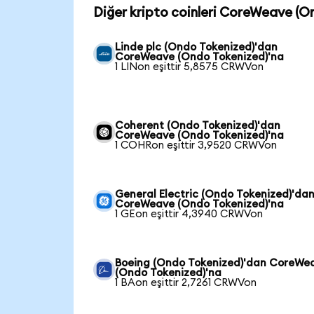
Diğer kripto coinleri CoreWeave (O
Linde plc (Ondo Tokenized)'dan
CoreWeave (Ondo Tokenized)'na
1 LINon eşittir 5,8575 CRWVon
Coherent (Ondo Tokenized)'dan
CoreWeave (Ondo Tokenized)'na
1 COHRon eşittir 3,9520 CRWVon
General Electric (Ondo Tokenized)'da
CoreWeave (Ondo Tokenized)'na
1 GEon eşittir 4,3940 CRWVon
Boeing (Ondo Tokenized)'dan CoreWe
(Ondo Tokenized)'na
1 BAon eşittir 2,7261 CRWVon