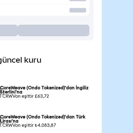
 güncel kuru
CoreWeave (Ondo Tokenized)'dan İngiliz

Sterlini'na
1 CRWVon eşittir £63,72
CoreWeave (Ondo Tokenized)'dan Türk

Lirası'na
1 CRWVon eşittir ₺4.083,87