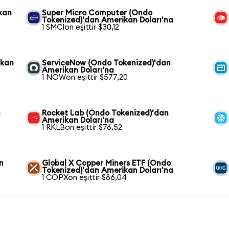
kan
Super Micro Computer (Ondo
Tokenized)'dan Amerikan Doları'na
1 SMCIon eşittir $30,12
ikan
ServiceNow (Ondo Tokenized)'dan
Amerikan Doları'na
1 NOWon eşittir $577,20
n
Rocket Lab (Ondo Tokenized)'dan
Amerikan Doları'na
1 RKLBon eşittir $76,52
n
Global X Copper Miners ETF (Ondo
Tokenized)'dan Amerikan Doları'na
1 COPXon eşittir $86,04