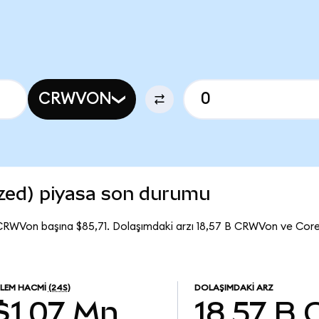
CRWVON
zed) piyasa son durumu
CRWVon başına $85,71. Dolaşımdaki arzı 18,57 B CRWVon ve Co
ŞLEM HACMI
(24S)
DOLAŞIMDAKI ARZ
$1,07 Mn
18,57 B