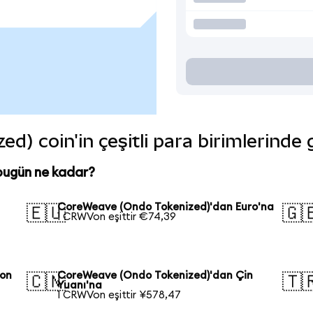
) coin'in çeşitli para birimlerinde
bugün ne kadar?
CoreWeave (Ondo Tokenized)'dan Euro'na
🇪🇺
🇬
1 CRWVon eşittir €74,39
pon
CoreWeave (Ondo Tokenized)'dan Çin
🇨🇳
🇹
Yuanı'na
1 CRWVon eşittir ¥578,47