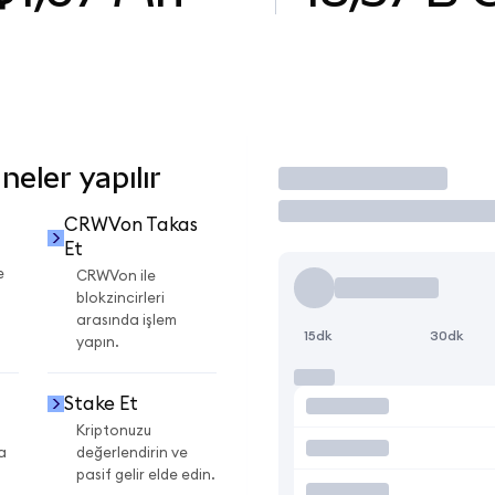
eler yapılır
İşlem Yap
CRWVon Takas
Et
e
CRWVon ile
blokzincirleri
arasında işlem
15dk
30dk
yapın.
Stake Et
Kriptonuzu
a
değerlendirin ve
pasif gelir elde edin.