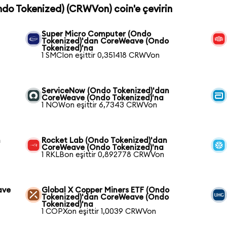
ndo Tokenized) (CRWVon) coin'e çevirin
Super Micro Computer (Ondo
Tokenized)'dan CoreWeave (Ondo
Tokenized)'na
1 SMCIon eşittir 0,351418 CRWVon
ServiceNow (Ondo Tokenized)'dan
CoreWeave (Ondo Tokenized)'na
1 NOWon eşittir 6,7343 CRWVon
n
Rocket Lab (Ondo Tokenized)'dan
CoreWeave (Ondo Tokenized)'na
1 RKLBon eşittir 0,892778 CRWVon
ave
Global X Copper Miners ETF (Ondo
Tokenized)'dan CoreWeave (Ondo
Tokenized)'na
1 COPXon eşittir 1,0039 CRWVon