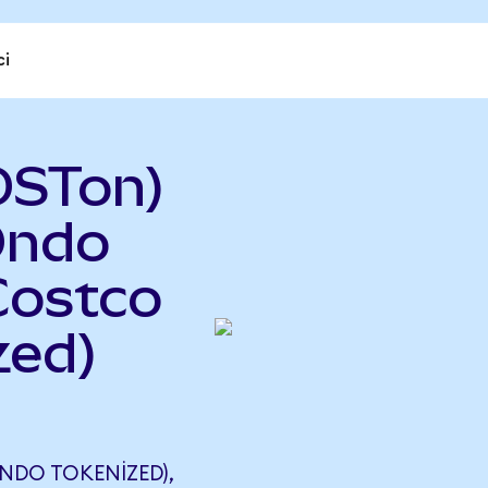
ci
OSTon)
Ondo
Costco
zed)
DO TOKENIZED),