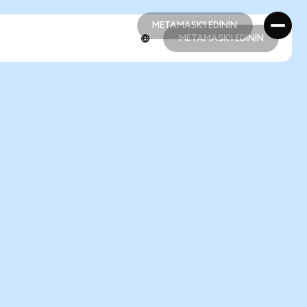
METAMASK'I EDİNİN
METAMASK'I EDİNİN
METAMASK'I EDİNİN
METAMASK'I EDİNİN