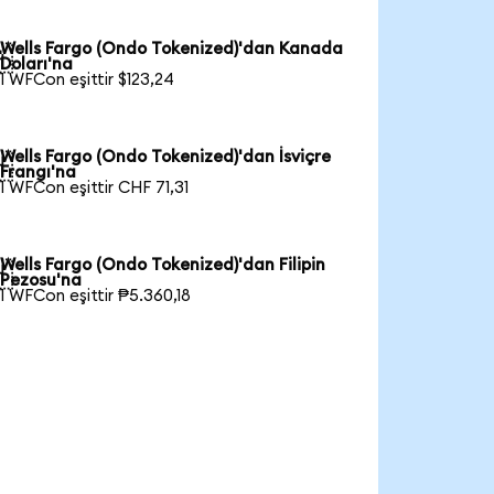
Wells Fargo (Ondo Tokenized)'dan Kanada

Doları'na
1 WFCon eşittir $123,24
Wells Fargo (Ondo Tokenized)'dan İsviçre

Frangı'na
1 WFCon eşittir CHF 71,31
Wells Fargo (Ondo Tokenized)'dan Filipin

Pezosu'na
1 WFCon eşittir ₱5.360,18