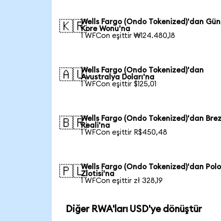
Wells Fargo (Ondo Tokenized)'dan Gü
🇰🇷
Kore Wonu'na
1 WFCon eşittir ₩124.480,18
Wells Fargo (Ondo Tokenized)'dan
🇦🇺
Avustralya Doları'na
1 WFCon eşittir $125,01
Wells Fargo (Ondo Tokenized)'dan Brez
🇧🇷
Reali'na
1 WFCon eşittir R$450,48
Wells Fargo (Ondo Tokenized)'dan Pol
🇵🇱
Zlotisi'na
1 WFCon eşittir zł 328,19
Diğer RWA'ları USD'ye dönüştür