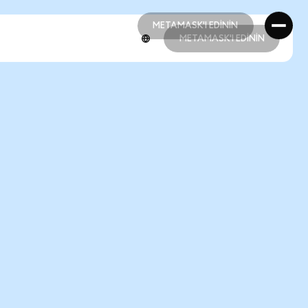
METAMASK'I EDİNİN
METAMASK'I EDİNİN
METAMASK'I EDİNİN
METAMASK'I EDİNİN