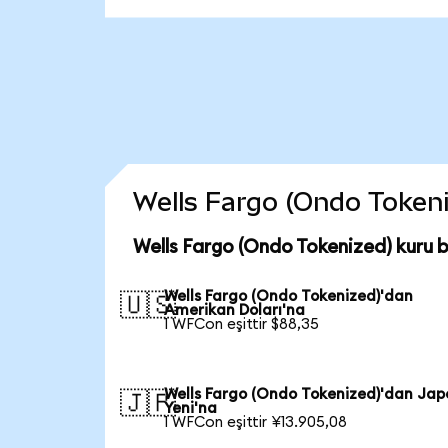
Wells Fargo (Ondo Tokeniz
Wells Fargo (Ondo Tokenized) kuru 
Wells Fargo (Ondo Tokenized)'dan
🇺🇸
Amerikan Doları'na
1 WFCon eşittir $88,35
Wells Fargo (Ondo Tokenized)'dan Jap
🇯🇵
Yeni'na
1 WFCon eşittir ¥13.905,08