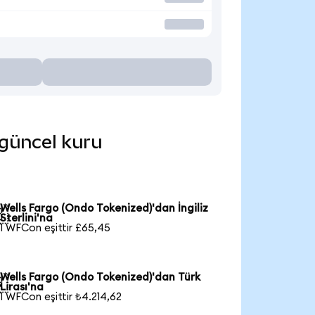
 güncel kuru
Wells Fargo (Ondo Tokenized)'dan İngiliz

Sterlini'na
1 WFCon eşittir £65,45
Wells Fargo (Ondo Tokenized)'dan Türk

Lirası'na
1 WFCon eşittir ₺4.214,62