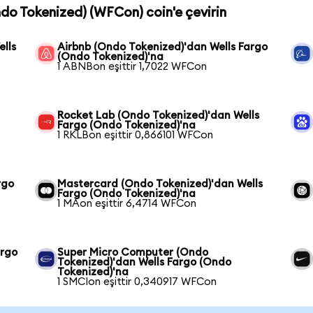
ndo Tokenized) (WFCon) coin'e çevirin
lls
Airbnb (Ondo Tokenized)'dan Wells Fargo
(Ondo Tokenized)'na
1 ABNBon eşittir 1,7022 WFCon
Rocket Lab (Ondo Tokenized)'dan Wells
Fargo (Ondo Tokenized)'na
1 RKLBon eşittir 0,866101 WFCon
rgo
Mastercard (Ondo Tokenized)'dan Wells
Fargo (Ondo Tokenized)'na
1 MAon eşittir 6,4714 WFCon
argo
Super Micro Computer (Ondo
Tokenized)'dan Wells Fargo (Ondo
Tokenized)'na
1 SMCIon eşittir 0,340917 WFCon