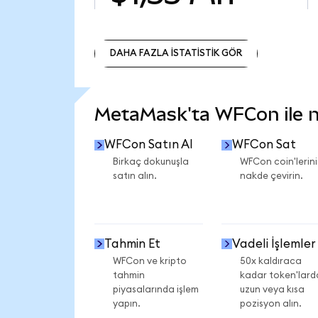
DAHA FAZLA İSTATİSTİK GÖR
DAHA FAZLA İSTATİSTİK GÖR
MetaMask'ta WFCon ile ne
WFCon Satın Al
WFCon Sat
Birkaç dokunuşla
WFCon coin'lerini
satın alın.
nakde çevirin.
Tahmin Et
Vadeli İşlemler
WFCon ve kripto
50x kaldıraca
tahmin
kadar token'lard
piyasalarında işlem
uzun veya kısa
yapın.
pozisyon alın.