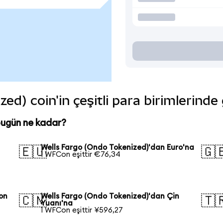
ed) coin'in çeşitli para birimlerinde
bugün ne kadar?
Wells Fargo (Ondo Tokenized)'dan Euro'na
🇪🇺
🇬
1 WFCon eşittir €76,34
on
Wells Fargo (Ondo Tokenized)'dan Çin
🇨🇳
🇹
Yuanı'na
1 WFCon eşittir ¥596,27