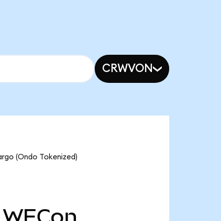
CRWVON
Fargo (Ondo Tokenized)
WFCon