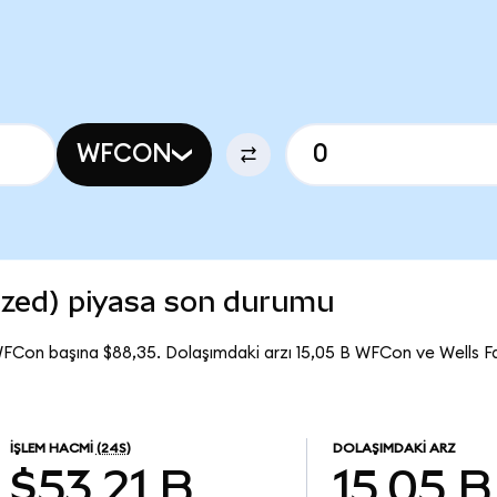
WFCON
ized) piyasa son durumu
WFCon başına $88,35. Dolaşımdaki arzı 15,05 B WFCon ve Wells 
İŞLEM HACMI
(24S)
DOLAŞIMDAKI ARZ
$53,21 B
15,05 B