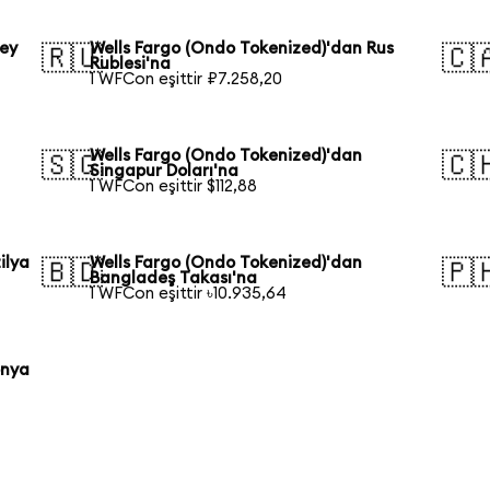
ney
Wells Fargo (Ondo Tokenized)'dan Rus
🇷🇺
🇨
Rublesi'na
1 WFCon eşittir ₽7.258,20
Wells Fargo (Ondo Tokenized)'dan
🇸🇬
🇨
Singapur Doları'na
1 WFCon eşittir $112,88
ilya
Wells Fargo (Ondo Tokenized)'dan
🇧🇩
🇵
Bangladeş Takası'na
1 WFCon eşittir ৳10.935,64
onya