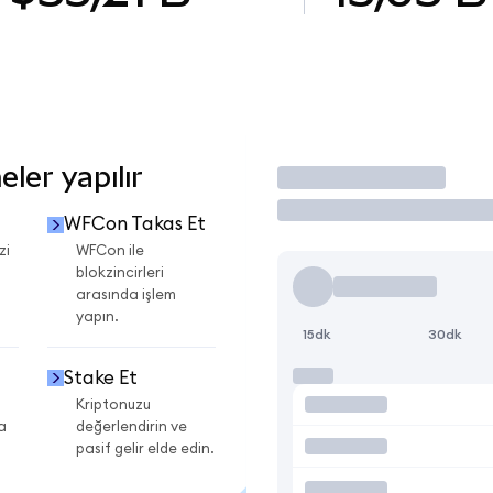
ler yapılır
İşlem Yap
WFCon Takas Et
zi
WFCon ile
blokzincirleri
arasında işlem
yapın.
15dk
30dk
Stake Et
Kriptonuzu
a
değerlendirin ve
pasif gelir elde edin.