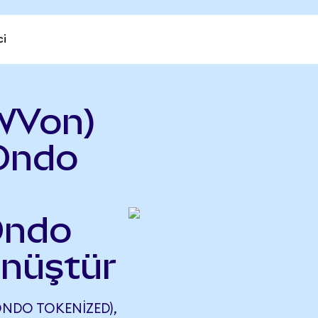
ci
WVon)
(Ondo
Ondo
önüştür
NDO TOKENIZED),