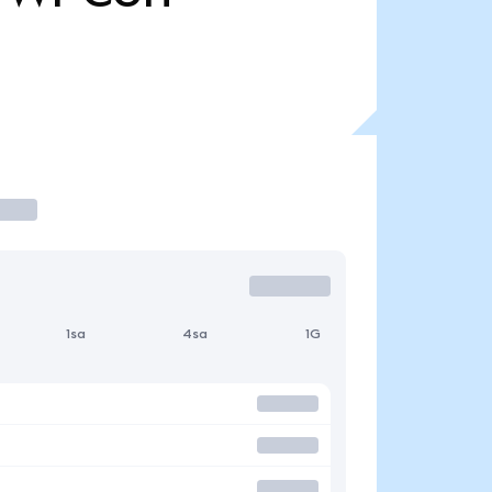
1sa
4sa
1G