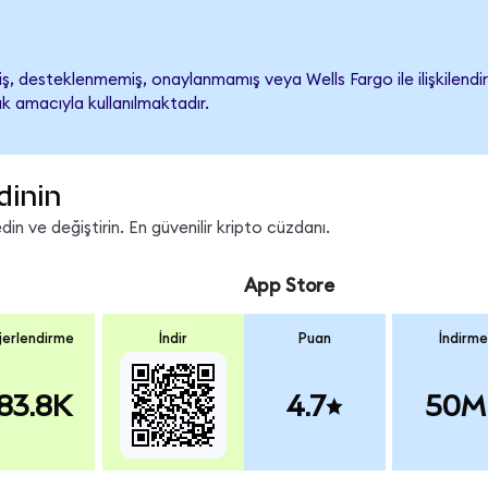
, desteklenmemiş, onaylanmamış veya Wells Fargo ile ilişkilendiril
k amacıyla kullanılmaktadır.
dinin
n ve değiştirin. En güvenilir kripto cüzdanı.
App Store
erlendirme
İndir
Puan
İndirme
83.8K
4.7
50M