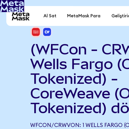
Al Sat
MetaMask Para
Geliştiri
(WFCon - CR
Wells Fargo 
Tokenized) -
CoreWeave (
Tokenized) d
WFCON/CRWVON: 1 WELLS FARGO (O