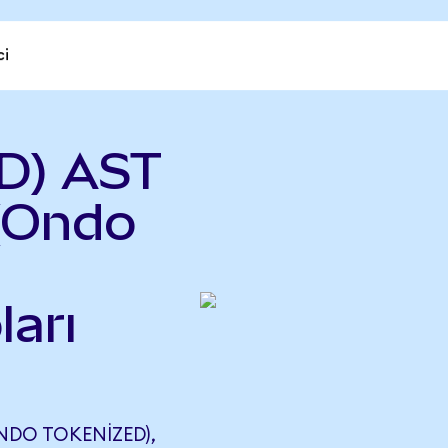
ci
D) AST
(Ondo
ları
NDO TOKENIZED),