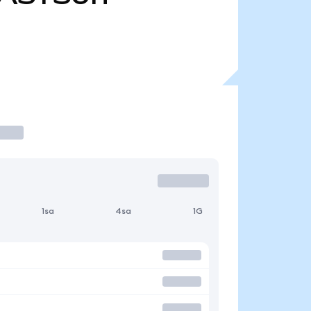
1sa
4sa
1G