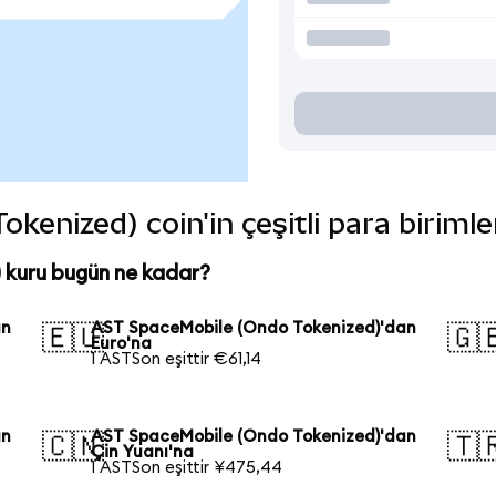
enized) coin'in çeşitli para biriml
kuru bugün ne kadar?
an
AST SpaceMobile (Ondo Tokenized)'dan
🇪🇺
🇬
Euro'na
1 ASTSon eşittir €61,14
an
AST SpaceMobile (Ondo Tokenized)'dan
🇨🇳
🇹
Çin Yuanı'na
1 ASTSon eşittir ¥475,44