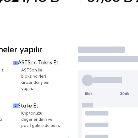
ler yapılır
İşlem Yap
ASTSon Takas Et
izi
ASTSon ile
blokzincirleri
arasında işlem
yapın.
15dk
30dk
Stake Et
Kriptonuzu
a
değerlendirin ve
pasif gelir elde edin.