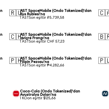
an
AST SpaceMobile (Ondo Tokenized)'dan
🇷🇺
🇨
Rus Rublesi'na
1 ASTSon eşittir ₽5.739,58
an
AST SpaceMobile (Ondo Tokenized)'dan
🇨🇭
🇧
İsviçre Frangı'na
1 ASTSon eşittir CHF 57,23
an
AST SpaceMobile (Ondo Tokenized)'dan
🇵🇭
🇵
Filipin Pezosu'na
1 ASTSon eşittir ₱4.282,66
Coca-Cola (Ondo Tokenized)'dan
Avustralya Doları'na
1 KOon eşittir $125,66