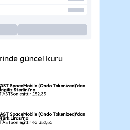
erinde güncel kuru
AST SpaceMobile (Ondo Tokenized)'dan

İngiliz Sterlini'na
1 ASTSon eşittir £52,35
AST SpaceMobile (Ondo Tokenized)'dan

Türk Lirası'na
1 ASTSon eşittir ₺3.352,83