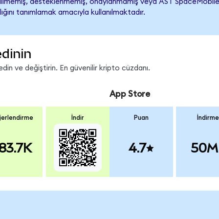
lmemiş, desteklenmemiş, onaylanmamış veya AST SpaceMobile ile il
lığını tanımlamak amacıyla kullanılmaktadır.
edinin
in ve değiştirin. En güvenilir kripto cüzdanı.
App Store
erlendirme
İndir
Puan
İndirme
83.7K
4.7
50M