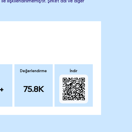
işkilendirilmemiştir. Şirket adı ve diğer
Değerlendirme
İndir
+
75.8K