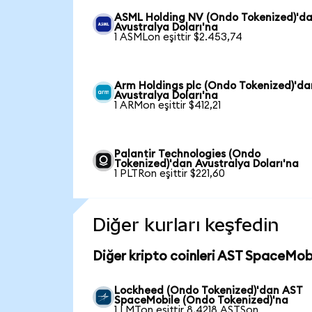
ASML Holding NV (Ondo Tokenized)'d
Avustralya Doları'na
1 ASMLon eşittir $2.453,74
Arm Holdings plc (Ondo Tokenized)'da
Avustralya Doları'na
1 ARMon eşittir $412,21
Palantir Technologies (Ondo
Tokenized)'dan Avustralya Doları'na
1 PLTRon eşittir $221,60
Diğer kurları keşfedin
Diğer kripto coinleri AST SpaceMobi
Lockheed (Ondo Tokenized)'dan AST
SpaceMobile (Ondo Tokenized)'na
1 LMTon eşittir 8,4218 ASTSon