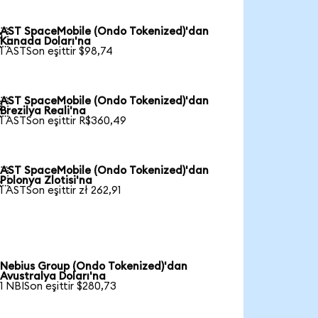
AST SpaceMobile (Ondo Tokenized)'dan

Kanada Doları'na
1 ASTSon eşittir $98,74
AST SpaceMobile (Ondo Tokenized)'dan

Brezilya Reali'na
1 ASTSon eşittir R$360,49
AST SpaceMobile (Ondo Tokenized)'dan

Polonya Zlotisi'na
1 ASTSon eşittir zł 262,91
Nebius Group (Ondo Tokenized)'dan
Avustralya Doları'na
1 NBISon eşittir $280,73