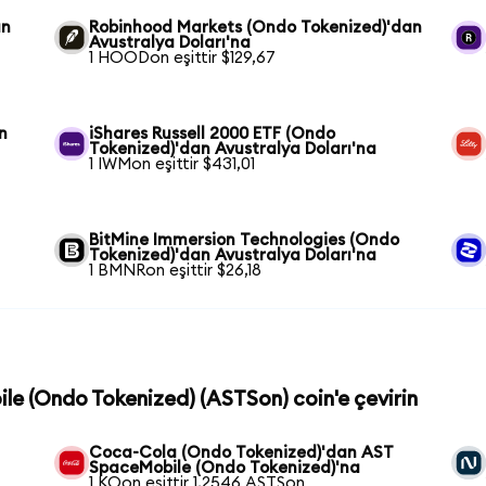
an
Robinhood Markets (Ondo Tokenized)'dan
Avustralya Doları'na
1 HOODon eşittir $129,67
n
iShares Russell 2000 ETF (Ondo
Tokenized)'dan Avustralya Doları'na
1 IWMon eşittir $431,01
BitMine Immersion Technologies (Ondo
Tokenized)'dan Avustralya Doları'na
1 BMNRon eşittir $26,18
le (Ondo Tokenized) (ASTSon) coin'e çevirin
Coca-Cola (Ondo Tokenized)'dan AST
SpaceMobile (Ondo Tokenized)'na
1 KOon eşittir 1,2546 ASTSon