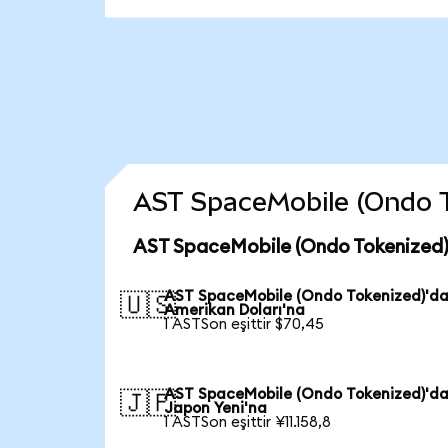
AST SpaceMobile (Ondo Tok
AST SpaceMobile (Ondo Tokenized) 
AST SpaceMobile (Ondo Tokenized)'d
🇺🇸
Amerikan Doları'na
1 ASTSon eşittir $70,45
AST SpaceMobile (Ondo Tokenized)'d
🇯🇵
Japon Yeni'na
1 ASTSon eşittir ¥11.158,8