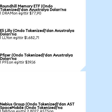
Roundhill Memory ETF (Ondo
Tokenized)'dan Avustralya Doları'na
1 DRAMon eşittir $77,90
Eli Lilly (Ondo Tokenized)'dan Avustralya
Doları'na
1 LLYon eşittir $1.682,71
Pfizer (Ondo Tokenized)'dan Avustralya
Doları'na
1 PFEon eşittir $39,16
Nebius Group (Ondo Tokenized)'dan AST
SpaceMobile (Ondo Tokenized)'na
1 NBISon eşittir 2,8027 ASTSon