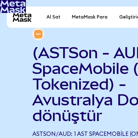
Al Sat
MetaMask Para
Geliştiri
(ASTSon - AU
SpaceMobile 
Tokenized) -
Avustralya Do
dönüştür
ASTSON/AUD: 1 AST SPACEMOBILE (O