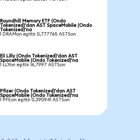
Roundhill Memory ETF (Ondo
Tokenized)'dan AST SpaceMobile (Ondo
Tokenized)'na
1 DRAMon eşittir 0,777765 ASTSon
Eli Lilly (Ondo Tokenized)'dan AST
SpaceMobile (Ondo Tokenized)'na
1 LLYon eşittir 16,7997 ASTSon
Pfizer (Ondo Tokenized)'dan AST
SpaceMobile (Ondo Tokenized)'na
1 PFEon eşittir 0,390941 ASTSon