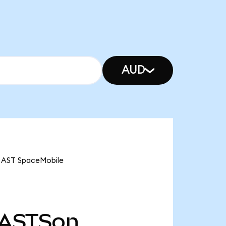
AUD
e AST SpaceMobile
ASTSon