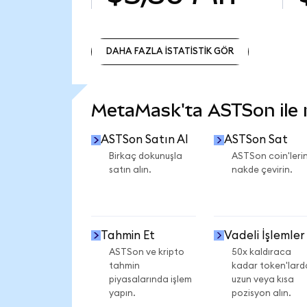
DAHA FAZLA İSTATİSTİK GÖR
DAHA FAZLA İSTATİSTİK GÖR
MetaMask'ta ASTSon ile ne
ASTSon Satın Al
ASTSon Sat
Birkaç dokunuşla
ASTSon coin'lerin
satın alın.
nakde çevirin.
Tahmin Et
Vadeli İşlemler
ASTSon ve kripto
50x kaldıraca
tahmin
kadar token'lard
piyasalarında işlem
uzun veya kısa
yapın.
pozisyon alın.