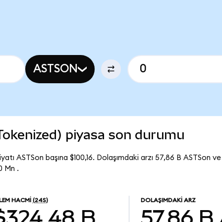
ASTSON
Tokenized) piyasa son durumu
yatı ASTSon başına $100,16. Dolaşımdaki arzı 57,86 B ASTSon v
0 Mn .
ŞLEM HACMI
(24S)
DOLAŞIMDAKI ARZ
$324,48 B
57,86 B