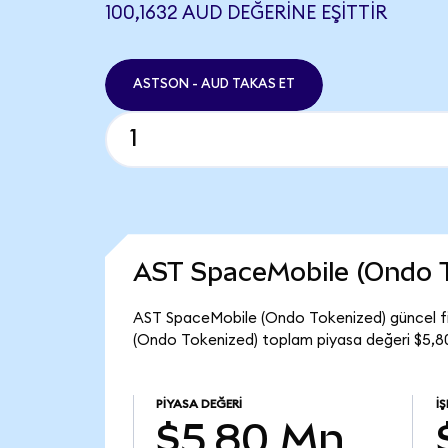
100,1632 AUD DEĞERINE EŞITTIR
ASTSON - AUD TAKAS ET
AST SpaceMobile (Ondo 
AST SpaceMobile (Ondo Tokenized) güncel fi
(Ondo Tokenized) toplam piyasa değeri $5,8
PIYASA DEĞERI
İ
$5,80 Mn