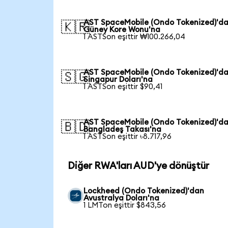
AST SpaceMobile (Ondo Tokenized)'d
🇰🇷
Güney Kore Wonu'na
1 ASTSon eşittir ₩100.266,04
AST SpaceMobile (Ondo Tokenized)'d
🇸🇬
Singapur Doları'na
1 ASTSon eşittir $90,41
AST SpaceMobile (Ondo Tokenized)'d
🇧🇩
Bangladeş Takası'na
1 ASTSon eşittir ৳8.717,96
Diğer RWA'ları AUD'ye dönüştür
Lockheed (Ondo Tokenized)'dan
Avustralya Doları'na
1 LMTon eşittir $843,56