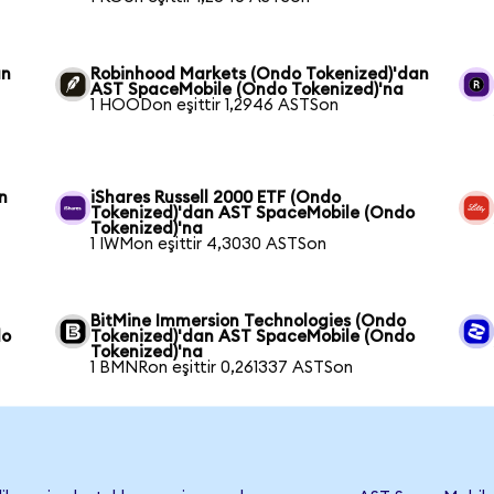
an
Robinhood Markets (Ondo Tokenized)'dan
a
AST SpaceMobile (Ondo Tokenized)'na
1 HOODon eşittir 1,2946 ASTSon
n
iShares Russell 2000 ETF (Ondo
a
Tokenized)'dan AST SpaceMobile (Ondo
Tokenized)'na
1 IWMon eşittir 4,3030 ASTSon
BitMine Immersion Technologies (Ondo
do
Tokenized)'dan AST SpaceMobile (Ondo
Tokenized)'na
1 BMNRon eşittir 0,261337 ASTSon