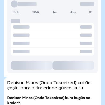
15dk
30dk
1sa
4sa
1G
Denison Mines (Ondo Tokenized) coin'in
çeşitli para birimlerinde güncel kuru
Denison Mines (Ondo Tokenized) kuru bugün ne
kadar?