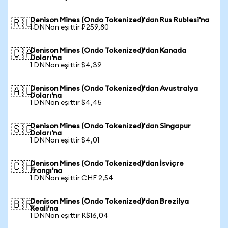
Denison Mines (Ondo Tokenized)'dan Rus Rublesi'na
🇷🇺
1 DNNon eşittir ₽259,80
Denison Mines (Ondo Tokenized)'dan Kanada
🇨🇦
Doları'na
1 DNNon eşittir $4,39
Denison Mines (Ondo Tokenized)'dan Avustralya
🇦🇺
Doları'na
1 DNNon eşittir $4,45
Denison Mines (Ondo Tokenized)'dan Singapur
🇸🇬
Doları'na
1 DNNon eşittir $4,01
Denison Mines (Ondo Tokenized)'dan İsviçre
🇨🇭
Frangı'na
1 DNNon eşittir CHF 2,54
Denison Mines (Ondo Tokenized)'dan Brezilya
🇧🇷
Reali'na
1 DNNon eşittir R$16,04