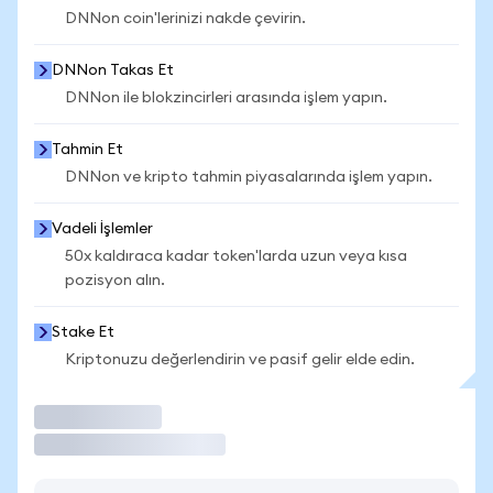
DNNon coin'lerinizi nakde çevirin.
DNNon Takas Et
DNNon ile blokzincirleri arasında işlem yapın.
Tahmin Et
DNNon ve kripto tahmin piyasalarında işlem yapın.
Vadeli İşlemler
50x kaldıraca kadar token'larda uzun veya kısa
pozisyon alın.
Stake Et
Kriptonuzu değerlendirin ve pasif gelir elde edin.
İşlem Yap