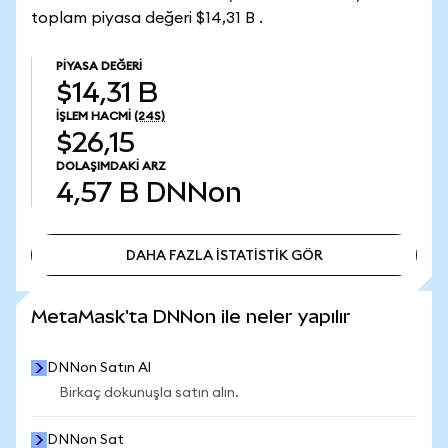
toplam piyasa değeri $14,31 B .
PIYASA DEĞERI
$14,31 B
İŞLEM HACMI
(24S)
$26,15
DOLAŞIMDAKI ARZ
4,57 B
DNNon
DAHA FAZLA İSTATİSTİK GÖR
DAHA FAZLA İSTATİSTİK GÖR
MetaMask'ta DNNon ile neler yapılır
DNNon Satın Al
Birkaç dokunuşla satın alın.
DNNon Sat