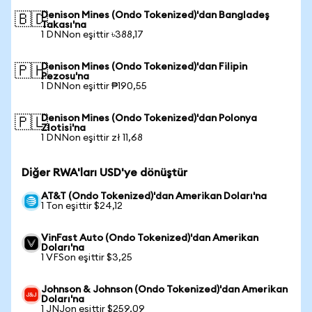
Denison Mines (Ondo Tokenized)'dan Bangladeş
🇧🇩
Takası'na
1 DNNon eşittir ৳388,17
Denison Mines (Ondo Tokenized)'dan Filipin
🇵🇭
Pezosu'na
1 DNNon eşittir ₱190,55
Denison Mines (Ondo Tokenized)'dan Polonya
🇵🇱
Zlotisi'na
1 DNNon eşittir zł 11,68
Diğer RWA'ları USD'ye dönüştür
AT&T (Ondo Tokenized)'dan Amerikan Doları'na
1 Ton eşittir $24,12
VinFast Auto (Ondo Tokenized)'dan Amerikan
Doları'na
1 VFSon eşittir $3,25
Johnson & Johnson (Ondo Tokenized)'dan Amerikan
Doları'na
1 JNJon eşittir $259,09