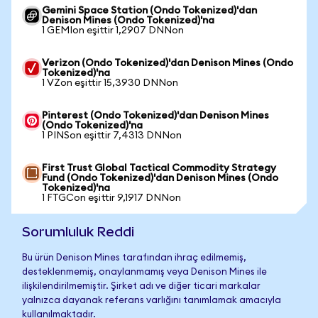
Gemini Space Station (Ondo Tokenized)'dan
Denison Mines (Ondo Tokenized)'na
1 GEMIon eşittir 1,2907 DNNon
Verizon (Ondo Tokenized)'dan Denison Mines (Ondo
Tokenized)'na
1 VZon eşittir 15,3930 DNNon
Pinterest (Ondo Tokenized)'dan Denison Mines
(Ondo Tokenized)'na
1 PINSon eşittir 7,4313 DNNon
First Trust Global Tactical Commodity Strategy
Fund (Ondo Tokenized)'dan Denison Mines (Ondo
Tokenized)'na
1 FTGCon eşittir 9,1917 DNNon
Sorumluluk Reddi
Bu ürün Denison Mines tarafından ihraç edilmemiş,
desteklenmemiş, onaylanmamış veya Denison Mines ile
ilişkilendirilmemiştir. Şirket adı ve diğer ticari markalar
yalnızca dayanak referans varlığını tanımlamak amacıyla
kullanılmaktadır.