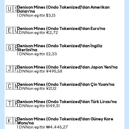
Denison Mines (Ondo Tokenized)'dan Amerikan
🇺🇸
Doları'na
1 DNNon eşittir $3,13
Denison Mines (Ondo Tokenized)'dan Euro'na
🇪🇺
1 DNNon eşittir €2,72
Denison Mines (Ondo Tokenized)'dan İngiliz
🇬🇧
Sterlini'na
1 DNNon eşittir £2,33
Denison Mines (Ondo Tokenized)'dan Japon Yeni'na
🇯🇵
1 DNNon eşittir ¥495,58
Denison Mines (Ondo Tokenized)'dan Çin Yuanı'na
🇨🇳
1 DNNon eşittir ¥21,12
Denison Mines (Ondo Tokenized)'dan Türk Lirası'na
🇹🇷
1 DNNon eşittir ₺149,31
Denison Mines (Ondo Tokenized)'dan Güney Kore
🇰🇷
Wonu'na
1 DNNon eşittir ₩4.445,27