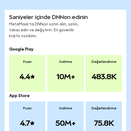
Saniyeler içinde DNNon edinin
MetaMask'ta DNNon satın alın, satın,
takas edin ve değiştirin. En güvenilir
kripto cüzdanı.
Google Play
Puan
İndirme
Değerlendirme
4.4
10M+
483.8K
App Store
Puan
İndirme
Değerlendirme
4.7
50M+
75.8K