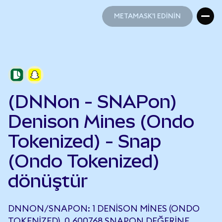
METAMASK'I EDİNİN
METAMASK'I EDİNİN
(DNNon - SNAPon)
Denison Mines (Ondo
Tokenized) - Snap
(Ondo Tokenized)
dönüştür
DNNON/SNAPON: 1 DENISON MINES (ONDO
TOKENIZED), 0,600768 SNAPON DEĞERINE