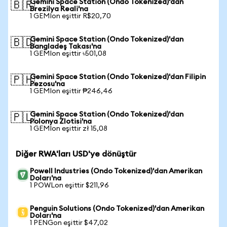
Gemini Space Station (Ondo Tokenized)'dan
🇧🇷
Brezilya Reali'na
1 GEMIon eşittir R$20,70
Gemini Space Station (Ondo Tokenized)'dan
🇧🇩
Bangladeş Takası'na
1 GEMIon eşittir ৳501,08
Gemini Space Station (Ondo Tokenized)'dan Filipin
🇵🇭
Pezosu'na
1 GEMIon eşittir ₱246,46
Gemini Space Station (Ondo Tokenized)'dan
🇵🇱
Polonya Zlotisi'na
1 GEMIon eşittir zł 15,08
Diğer RWA'ları USD'ye dönüştür
Powell Industries (Ondo Tokenized)'dan Amerikan
Doları'na
1 POWLon eşittir $211,96
Penguin Solutions (Ondo Tokenized)'dan Amerikan
Doları'na
1 PENGon eşittir $47,02