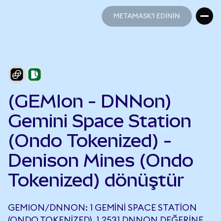
METAMASK'I EDİNİN
METAMASK'I EDİNİN
(GEMIon - DNNon)
Gemini Space Station
(Ondo Tokenized) -
Denison Mines (Ondo
Tokenized) dönüştür
GEMION/DNNON: 1 GEMINI SPACE STATION
(ONDO TOKENIZED), 1,2531 DNNON DEĞERINE