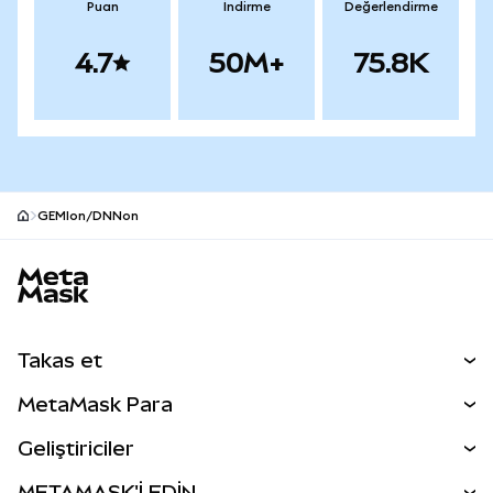
Puan
İndirme
Değerlendirme
4.7
50M+
75.8K
GEMIon/DNNon
MetaMask site alt bilgisi
Takas et
Takas İşlemleri
MetaMask Para
Tahmin Et
YENİ
Kripto Al
Geliştiriciler
Perps
YENİ
MetaMask Kart
Dökümantasyon
METAMASK'İ EDİN