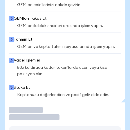
GEMIon coin'lerinizi nakde çevirin.
GEMIon Takas Et
GEMIon ile blokzincirleri arasında işlem yapın.
Tahmin Et
GEMIon ve kripto tahmin piyasalarında işlem yapın.
Vadeli İşlemler
50x kaldıraca kadar token'larda uzun veya kısa
pozisyon alın.
Stake Et
Kriptonuzu değerlendirin ve pasif gelir elde edin.
İşlem Yap