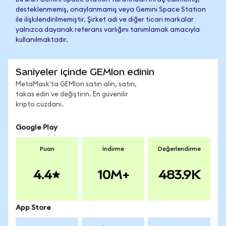
desteklenmemiş, onaylanmamış veya Gemini Space Station
ile ilişkilendirilmemiştir. Şirket adı ve diğer ticari markalar
yalnızca dayanak referans varlığını tanımlamak amacıyla
kullanılmaktadır.
Saniyeler içinde GEMIon edinin
MetaMask'ta GEMIon satın alın, satın,
takas edin ve değiştirin. En güvenilir
kripto cüzdanı.
Google Play
Puan
İndirme
Değerlendirme
4.4
10M+
483.9K
App Store