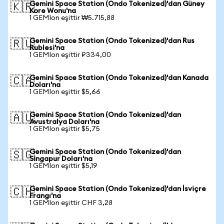
Gemini Space Station (Ondo Tokenized)'dan Güney
🇰🇷
Kore Wonu'na
1 GEMIon eşittir ₩5.715,88
Gemini Space Station (Ondo Tokenized)'dan Rus
🇷🇺
Rublesi'na
1 GEMIon eşittir ₽334,00
Gemini Space Station (Ondo Tokenized)'dan Kanada
🇨🇦
Doları'na
1 GEMIon eşittir $5,66
Gemini Space Station (Ondo Tokenized)'dan
🇦🇺
Avustralya Doları'na
1 GEMIon eşittir $5,75
Gemini Space Station (Ondo Tokenized)'dan
🇸🇬
Singapur Doları'na
1 GEMIon eşittir $5,19
Gemini Space Station (Ondo Tokenized)'dan İsviçre
🇨🇭
Frangı'na
1 GEMIon eşittir CHF 3,28