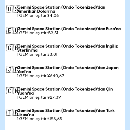
Gemini Space Station (Ondo Tokenized)'dan
🇺🇸
Amerikan Doları'na
1 GEMIon eşittir $4,06
Gemini Space Station (Ondo Tokenized)'dan Euro'na
🇪🇺
1 GEMIon eşittir €3,51
Gemini Space Station (Ondo Tokenized)'dan İngiliz
🇬🇧
Sterlini'na
1 GEMIon eşittir £3,01
Gemini Space Station (Ondo Tokenized)'dan Japon
🇯🇵
Yeni'na
1 GEMIon eşittir ¥640,67
Gemini Space Station (Ondo Tokenized)'dan Çin
🇨🇳
Yuanı'na
1 GEMIon eşittir ¥27,39
Gemini Space Station (Ondo Tokenized)'dan Türk
🇹🇷
Lirası'na
1 GEMIon eşittir ₺193,65