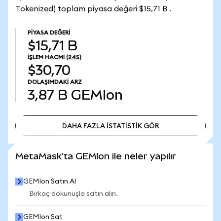
Tokenized) toplam piyasa değeri $15,71 B .
PIYASA DEĞERI
$15,71 B
İŞLEM HACMI
(24S)
$30,70
DOLAŞIMDAKI ARZ
3,87 B
GEMIon
DAHA FAZLA İSTATİSTİK GÖR
DAHA FAZLA İSTATİSTİK GÖR
MetaMask'ta GEMIon ile neler yapılır
GEMIon Satın Al
Birkaç dokunuşla satın alın.
GEMIon Sat