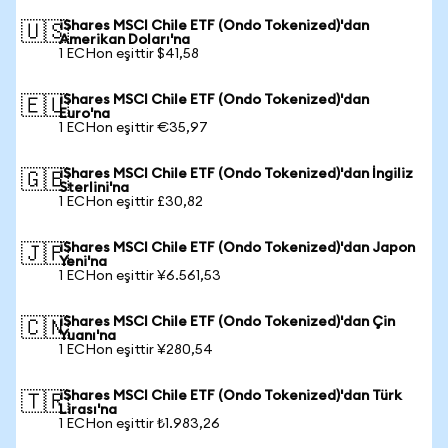
iShares MSCI Chile ETF (Ondo Tokenized)'dan
🇺🇸
Amerikan Doları'na
1 ECHon eşittir $41,58
iShares MSCI Chile ETF (Ondo Tokenized)'dan
🇪🇺
Euro'na
1 ECHon eşittir €35,97
iShares MSCI Chile ETF (Ondo Tokenized)'dan İngiliz
🇬🇧
Sterlini'na
1 ECHon eşittir £30,82
iShares MSCI Chile ETF (Ondo Tokenized)'dan Japon
🇯🇵
Yeni'na
1 ECHon eşittir ¥6.561,53
iShares MSCI Chile ETF (Ondo Tokenized)'dan Çin
🇨🇳
Yuanı'na
1 ECHon eşittir ¥280,54
iShares MSCI Chile ETF (Ondo Tokenized)'dan Türk
🇹🇷
Lirası'na
1 ECHon eşittir ₺1.983,26