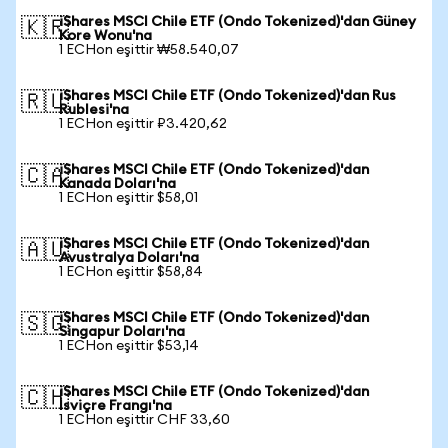
iShares MSCI Chile ETF (Ondo Tokenized)'dan Güney
🇰🇷
Kore Wonu'na
1 ECHon eşittir ₩58.540,07
iShares MSCI Chile ETF (Ondo Tokenized)'dan Rus
🇷🇺
Rublesi'na
1 ECHon eşittir ₽3.420,62
iShares MSCI Chile ETF (Ondo Tokenized)'dan
🇨🇦
Kanada Doları'na
1 ECHon eşittir $58,01
iShares MSCI Chile ETF (Ondo Tokenized)'dan
🇦🇺
Avustralya Doları'na
1 ECHon eşittir $58,84
iShares MSCI Chile ETF (Ondo Tokenized)'dan
🇸🇬
Singapur Doları'na
1 ECHon eşittir $53,14
iShares MSCI Chile ETF (Ondo Tokenized)'dan
🇨🇭
İsviçre Frangı'na
1 ECHon eşittir CHF 33,60