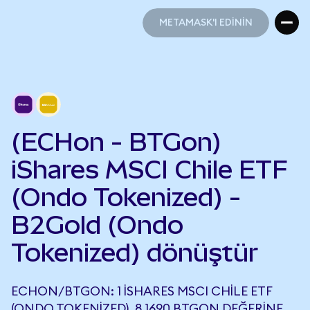
METAMASK'I EDİNİN
METAMASK'I EDİNİN
(ECHon - BTGon)
iShares MSCI Chile ETF
(Ondo Tokenized) -
B2Gold (Ondo
Tokenized) dönüştür
ECHON/BTGON: 1 ISHARES MSCI CHILE ETF
(ONDO TOKENIZED), 8,1690 BTGON DEĞERINE