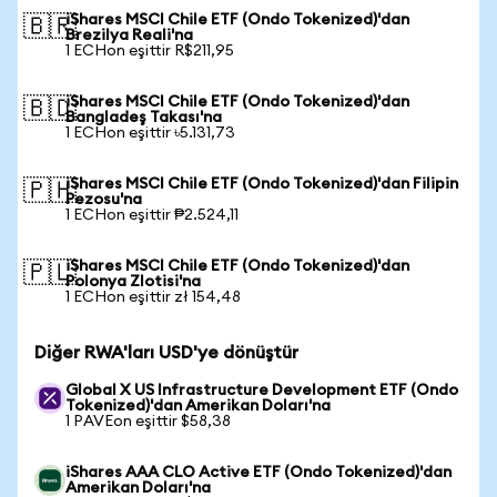
iShares MSCI Chile ETF (Ondo Tokenized)'dan
🇧🇷
Brezilya Reali'na
1 ECHon eşittir R$211,95
iShares MSCI Chile ETF (Ondo Tokenized)'dan
🇧🇩
Bangladeş Takası'na
1 ECHon eşittir ৳5.131,73
iShares MSCI Chile ETF (Ondo Tokenized)'dan Filipin
🇵🇭
Pezosu'na
1 ECHon eşittir ₱2.524,11
iShares MSCI Chile ETF (Ondo Tokenized)'dan
🇵🇱
Polonya Zlotisi'na
1 ECHon eşittir zł 154,48
Diğer RWA'ları USD'ye dönüştür
Global X US Infrastructure Development ETF (Ondo
Tokenized)'dan Amerikan Doları'na
1 PAVEon eşittir $58,38
iShares AAA CLO Active ETF (Ondo Tokenized)'dan
Amerikan Doları'na