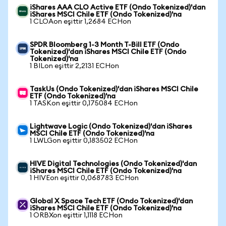
iShares AAA CLO Active ETF (Ondo Tokenized)'dan
iShares MSCI Chile ETF (Ondo Tokenized)'na
1 CLOAon eşittir 1,2684 ECHon
SPDR Bloomberg 1-3 Month T-Bill ETF (Ondo
Tokenized)'dan iShares MSCI Chile ETF (Ondo
Tokenized)'na
1 BILon eşittir 2,2131 ECHon
TaskUs (Ondo Tokenized)'dan iShares MSCI Chile
ETF (Ondo Tokenized)'na
1 TASKon eşittir 0,175084 ECHon
Lightwave Logic (Ondo Tokenized)'dan iShares
MSCI Chile ETF (Ondo Tokenized)'na
1 LWLGon eşittir 0,183502 ECHon
HIVE Digital Technologies (Ondo Tokenized)'dan
iShares MSCI Chile ETF (Ondo Tokenized)'na
1 HIVEon eşittir 0,068783 ECHon
Global X Space Tech ETF (Ondo Tokenized)'dan
iShares MSCI Chile ETF (Ondo Tokenized)'na
1 ORBXon eşittir 1,1118 ECHon