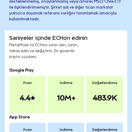
desteklenmemiş, onaylanmamış veya iShares MSCI Chile ETF
ile ilişkilendirilmemiştir. Şirket adı ve diğer ticari markalar
yalnızca dayanak referans varlığını tanımlamak amacıyla
kullanılmaktadır.
Saniyeler içinde ECHon edinin
MetaMask'ta ECHon satın alın, satın,
takas edin ve değiştirin. En güvenilir
kripto cüzdanı.
Google Play
Puan
İndirme
Değerlendirme
4.4
10M+
483.9K
App Store
Puan
İndirme
Değerlendirme