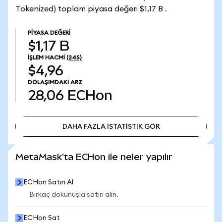
Tokenized) toplam piyasa değeri $1,17 B .
PIYASA DEĞERI
$1,17 B
İŞLEM HACMI
(24S)
$4,96
DOLAŞIMDAKI ARZ
28,06
ECHon
DAHA FAZLA İSTATİSTİK GÖR
DAHA FAZLA İSTATİSTİK GÖR
MetaMask'ta ECHon ile neler yapılır
ECHon Satın Al
Birkaç dokunuşla satın alın.
ECHon Sat