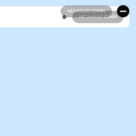
METAMASK'I EDİNİN
METAMASK'I EDİNİN
METAMASK'I EDİNİN
METAMASK'I EDİNİN