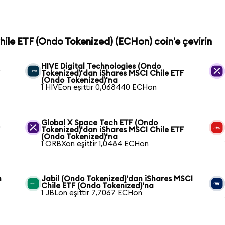
Chile ETF (Ondo Tokenized) (ECHon) coin'e çevirin
HIVE Digital Technologies (Ondo
F
Tokenized)'dan iShares MSCI Chile ETF
(Ondo Tokenized)'na
1 HIVEon eşittir 0,068440 ECHon
Global X Space Tech ETF (Ondo
F
Tokenized)'dan iShares MSCI Chile ETF
(Ondo Tokenized)'na
1 ORBXon eşittir 1,0484 ECHon
n
Jabil (Ondo Tokenized)'dan iShares MSCI
Chile ETF (Ondo Tokenized)'na
1 JBLon eşittir 7,7067 ECHon