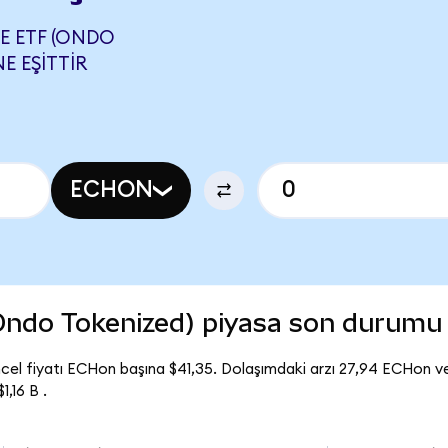
E ETF (ONDO
E EŞITTIR
ECHON
(Ondo Tokenized) piyasa son durumu
cel fiyatı ECHon başına $41,35. Dolaşımdaki arzı 27,94 ECHon ve
,16 B .