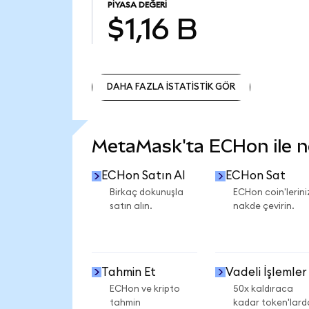
PIYASA DEĞERI
$1,16 B
DAHA FAZLA İSTATİSTİK GÖR
DAHA FAZLA İSTATİSTİK GÖR
MetaMask'ta ECHon ile nel
ECHon Satın Al
ECHon Sat
Birkaç dokunuşla
ECHon coin'lerini
satın alın.
nakde çevirin.
Tahmin Et
Vadeli İşlemler
ECHon ve kripto
50x kaldıraca
tahmin
kadar token'lard