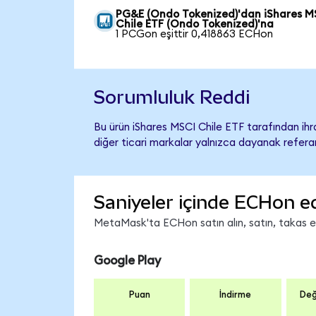
PG&E (Ondo Tokenized)'dan iShares M
Chile ETF (Ondo Tokenized)'na
1 PCGon eşittir 0,418863 ECHon
Sorumluluk Reddi
Bu ürün iShares MSCI Chile ETF tarafından ihr
diğer ticari markalar yalnızca dayanak referan
Saniyeler içinde ECHon e
MetaMask'ta ECHon satın alın, satın, takas edi
Google Play
Puan
İndirme
Değ