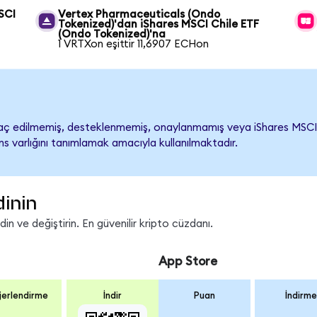
SCI
Vertex Pharmaceuticals (Ondo
Tokenized)'dan iShares MSCI Chile ETF
(Ondo Tokenized)'na
1 VRTXon eşittir 11,6907 ECHon
aç edilmemiş, desteklenmemiş, onaylanmamış veya iShares MSCI Chile
s varlığını tanımlamak amacıyla kullanılmaktadır.
dinin
n ve değiştirin. En güvenilir kripto cüzdanı.
App Store
erlendirme
İndir
Puan
İndirme