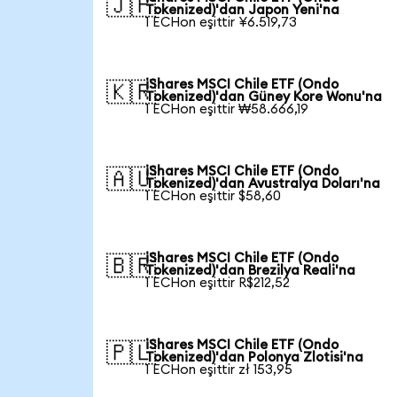
🇯🇵
Tokenized)'dan Japon Yeni'na
1 ECHon eşittir ¥6.519,73
iShares MSCI Chile ETF (Ondo
🇰🇷
Tokenized)'dan Güney Kore Wonu'na
1 ECHon eşittir ₩58.666,19
iShares MSCI Chile ETF (Ondo
🇦🇺
Tokenized)'dan Avustralya Doları'na
1 ECHon eşittir $58,60
iShares MSCI Chile ETF (Ondo
🇧🇷
Tokenized)'dan Brezilya Reali'na
1 ECHon eşittir R$212,52
iShares MSCI Chile ETF (Ondo
🇵🇱
Tokenized)'dan Polonya Zlotisi'na
1 ECHon eşittir zł 153,95