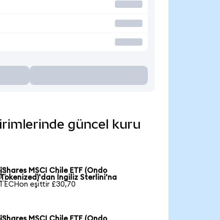
birimlerinde güncel kuru
iShares MSCI Chile ETF (Ondo

Tokenized)'dan İngiliz Sterlini'na
1 ECHon eşittir £30,70
iShares MSCI Chile ETF (Ondo