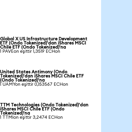
Global X US Infrastructure Development
ETF (Ondo Tokenized)'dan iShares MSCI
Chile ETF (Ondo Tokenized)'na
1 PAVEon eşittir 1,3519 ECHon
United States Antimony (Ondo
Tokenized)'dan iShares MSCI Chile ETF
(Ondo Tokenized)'na
1 UAMYon eşittir 0,153567 ECHon
TTM Technologies (Ondo Tokenized)'dan
iShares MSCI Chile ETF (Ondo
Tokenized)'na
1 TTMIon eşittir 3,2474 ECHon