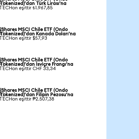

Tokenized)'dan Türk Lirası'na
1 ECHon eşittir ₺1.967,85
iShares MSCI Chile ETF (Ondo

Tokenized)'dan Kanada Doları'na
1 ECHon eşittir $57,93
iShares MSCI Chile ETF (Ondo

Tokenized)'dan İsviçre Frangı'na
1 ECHon eşittir CHF 33,34
iShares MSCI Chile ETF (Ondo

Tokenized)'dan Filipin Pezosu'na
1 ECHon eşittir ₱2.507,38