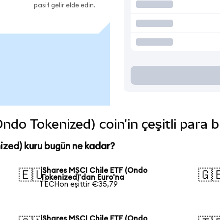
pasif gelir elde edin.
ndo Tokenized) coin'in çeşitli para 
ized) kuru bugün ne kadar?
iShares MSCI Chile ETF (Ondo
🇪🇺
🇬
Tokenized)'dan Euro'na
1 ECHon eşittir €35,79
iShares MSCI Chile ETF (Ondo