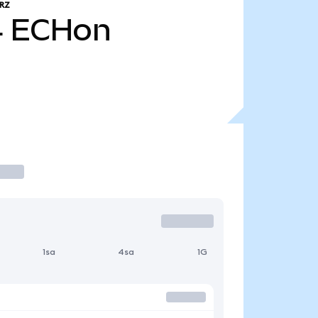
RZ
4
ECHon
1sa
4sa
1G