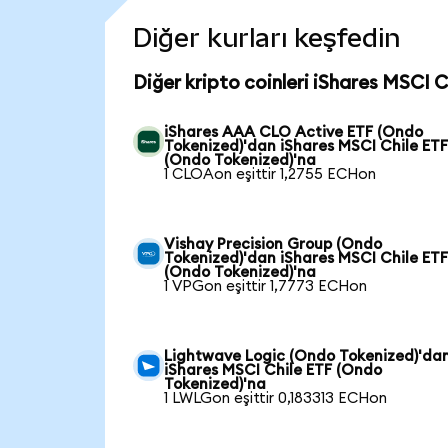
Diğer kurları keşfedin
Diğer kripto coinleri iShares MSCI 
iShares AAA CLO Active ETF (Ondo
Tokenized)'dan iShares MSCI Chile ET
(Ondo Tokenized)'na
1 CLOAon eşittir 1,2755 ECHon
Vishay Precision Group (Ondo
Tokenized)'dan iShares MSCI Chile ET
(Ondo Tokenized)'na
1 VPGon eşittir 1,7773 ECHon
Lightwave Logic (Ondo Tokenized)'da
iShares MSCI Chile ETF (Ondo
Tokenized)'na
1 LWLGon eşittir 0,183313 ECHon