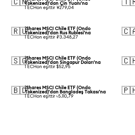
🇨🇳
🇹
Tokenized)'dan Çin Yuanı'na
1 ECHon eşittir ¥279,04
iShares MSCI Chile ETF (Ondo
🇷🇺
🇨
Tokenized)'dan Rus Rublesi'na
1 ECHon eşittir ₽3.348,27
iShares MSCI Chile ETF (Ondo
🇸🇬
🇨
Tokenized)'dan Singapur Doları'na
1 ECHon eşittir $52,95
iShares MSCI Chile ETF (Ondo
🇧🇩
🇵
Tokenized)'dan Bangladeş Takası'na
1 ECHon eşittir ৳5.110,79