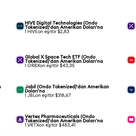
HIVE Digital Technologies (Ondo
Tokenized)'dan Amerikan Doları'na
1 HIVEon eşittir $2,83
Global X Space Tech ETF (Ondo
Tokenized)'dan Amerikan Doları'na
1 ORBXon eşittir $43,35
n
Jabil (Ondo Tokenized)'dan Amerikan
Doları'na
1 JBLon eşittir $318,67
Vertex Pharmaceuticals (Ondo
Tokenized)'dan Amerikan Doları'na
1 VRTXon eşittir $483,41