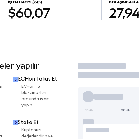
İŞLEM HACMI
(24S)
DOLAŞIMDAKI A
$60,07
27,9
er yapılır
İşlem Yap
ECHon Takas Et
zi
ECHon ile
blokzincirleri
arasında işlem
yapın.
15dk
30dk
Stake Et
Kriptonuzu
a
değerlendirin ve