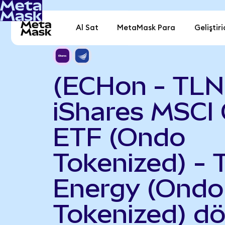
Al Sat
MetaMask Para
Geliştiri
(ECHon - TLN
iShares MSCI 
ETF (Ondo
Tokenized) - 
Energy (Ondo
Tokenized) d