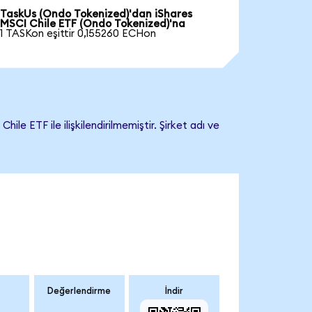
TaskUs (Ondo Tokenized)'dan iShares
MSCI Chile ETF (Ondo Tokenized)'na
1 TASKon eşittir 0,155260 ECHon
 ETF ile ilişkilendirilmemiştir. Şirket adı ve
Değerlendirme
İndir