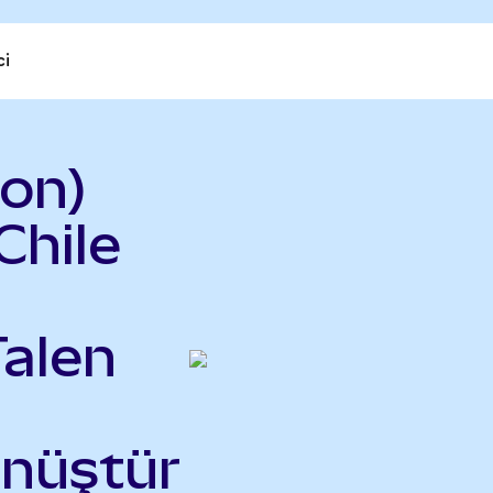
ci
on)
Chile
Talen
önüştür