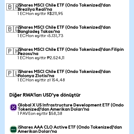
iShares MSCI Chile ETF (Ondo Tokenized)'dan
🇧🇷
Brezilya Reali'na
1 ECHon eşittir R$211,95
iShares MSCI Chile ETF (Ondo Tokenized)'dan
🇧🇩
Bangladeş Takası'na
1 ECHon eşittir ৳5.131,73
iShares MSCI Chile ETF (Ondo Tokenized)'dan Filipin
🇵🇭
Pezosu'na
1 ECHon eşittir ₱2.524,11
iShares MSCI Chile ETF (Ondo Tokenized)'dan
🇵🇱
Polonya Zlotisi'na
1 ECHon eşittir zł 154,48
Diğer RWA'ları USD'ye dönüştür
Global X US Infrastructure Development ETF (Ondo
Tokenized)'dan Amerikan Doları'na
1 PAVEon eşittir $58,38
iShares AAA CLO Active ETF (Ondo Tokenized)'dan
Amerikan Doları'na