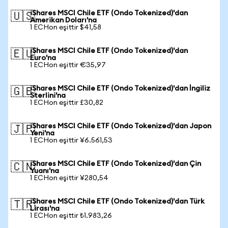
iShares MSCI Chile ETF (Ondo Tokenized)'dan
🇺🇸
Amerikan Doları'na
1 ECHon eşittir $41,58
iShares MSCI Chile ETF (Ondo Tokenized)'dan
🇪🇺
Euro'na
1 ECHon eşittir €35,97
iShares MSCI Chile ETF (Ondo Tokenized)'dan İngiliz
🇬🇧
Sterlini'na
1 ECHon eşittir £30,82
iShares MSCI Chile ETF (Ondo Tokenized)'dan Japon
🇯🇵
Yeni'na
1 ECHon eşittir ¥6.561,53
iShares MSCI Chile ETF (Ondo Tokenized)'dan Çin
🇨🇳
Yuanı'na
1 ECHon eşittir ¥280,54
iShares MSCI Chile ETF (Ondo Tokenized)'dan Türk
🇹🇷
Lirası'na
1 ECHon eşittir ₺1.983,26