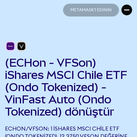
METAMASK'I EDİNİN
METAMASK'I EDİNİN
(ECHon - VFSon)
iShares MSCI Chile ETF
(Ondo Tokenized) -
VinFast Auto (Ondo
Tokenized) dönüştür
ECHON/VFSON: 1 ISHARES MSCI CHILE ETF
(ONDO TOKENIZED), 12,3750 VFSON DEĞERINE