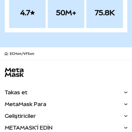
4.7
50M+
75.8K
ECHon/VFSon
MetaMask site alt bilgisi
Takas et
Takas İşlemleri
MetaMask Para
Tahmin Et
YENİ
Kripto Al
Geliştiriciler
Perps
YENİ
MetaMask Kart
Dökümantasyon
METAMASK'İ EDİN
RWA'lar
mUSD
YENİ