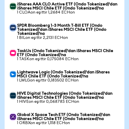
iShares AAA CLO Active ETF (Ondo Tokenized)'dan
iShares MSCI Chile ETF (Ondo Tokenized)'na
1 CLOAon eşittir 1,2684 ECHon
SPDR Bloomberg 1-3 Month T-Bill ETF (Ondo
Tokenized)'dan iShares MSCI Chile ETF (Ondo
Tokenized)'na
1 BILon eşittir 2,2131 ECHon
TaskUs (Ondo Tokenized)'dan iShares MSCI Chile
ETF (Ondo Tokenized)'na
1 TASKon eşittir 0,175084 ECHon
Lightwave Logic (Ondo Tokenized)'dan iShares
MSCI Chile ETF (Ondo Tokenized)'na
1 LWLGon eşittir 0,183502 ECHon
HIVE Digital Technologies (Ondo Tokenized)'dan
iShares MSCI Chile ETF (Ondo Tokenized)'na
1 HIVEon eşittir 0,068783 ECHon
Global X Space Tech ETF (Ondo Tokenized)'dan
iShares MSCI Chile ETF (Ondo Tokenized)'na
1 ORBXon eşittir 1,1118 ECHon