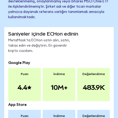
desteklenmemiş, onaylanmamış veya iShares MSCI Chile ETF
ile ilişkilendirilmemiştir. Şirket adı ve diğer ticari markalar
yalnızca dayanak referans varlığını tanımlamak amacıyla
kullanılmaktadır.
Saniyeler içinde ECHon edinin
MetaMask'ta ECHon satın alın, satın,
takas edin ve değiştirin. En güvenilir
kripto cüzdanı.
Google Play
Puan
İndirme
Değerlendirme
4.4
10M+
483.9K
App Store
Puan
İndirme
Değerlendirme