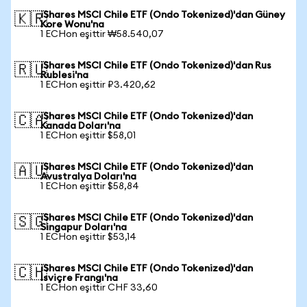
iShares MSCI Chile ETF (Ondo Tokenized)'dan Güney
🇰🇷
Kore Wonu'na
1 ECHon eşittir ₩58.540,07
iShares MSCI Chile ETF (Ondo Tokenized)'dan Rus
🇷🇺
Rublesi'na
1 ECHon eşittir ₽3.420,62
iShares MSCI Chile ETF (Ondo Tokenized)'dan
🇨🇦
Kanada Doları'na
1 ECHon eşittir $58,01
iShares MSCI Chile ETF (Ondo Tokenized)'dan
🇦🇺
Avustralya Doları'na
1 ECHon eşittir $58,84
iShares MSCI Chile ETF (Ondo Tokenized)'dan
🇸🇬
Singapur Doları'na
1 ECHon eşittir $53,14
iShares MSCI Chile ETF (Ondo Tokenized)'dan
🇨🇭
İsviçre Frangı'na
1 ECHon eşittir CHF 33,60