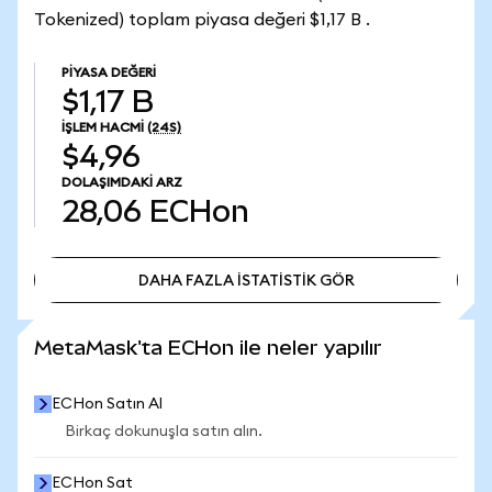
Tokenized) toplam piyasa değeri $1,17 B .
PIYASA DEĞERI
$1,17 B
İŞLEM HACMI
(24S)
$4,96
DOLAŞIMDAKI ARZ
28,06
ECHon
DAHA FAZLA İSTATİSTİK GÖR
DAHA FAZLA İSTATİSTİK GÖR
MetaMask'ta ECHon ile neler yapılır
ECHon Satın Al
Birkaç dokunuşla satın alın.
ECHon Sat