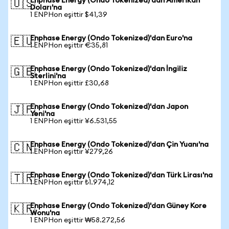
Enphase Energy (Ondo Tokenized)'dan Amerikan
🇺🇸
Doları'na
1 ENPHon eşittir $41,39
Enphase Energy (Ondo Tokenized)'dan Euro'na
🇪🇺
1 ENPHon eşittir €35,81
Enphase Energy (Ondo Tokenized)'dan İngiliz
🇬🇧
Sterlini'na
1 ENPHon eşittir £30,68
Enphase Energy (Ondo Tokenized)'dan Japon
🇯🇵
Yeni'na
1 ENPHon eşittir ¥6.531,55
Enphase Energy (Ondo Tokenized)'dan Çin Yuanı'na
🇨🇳
1 ENPHon eşittir ¥279,26
Enphase Energy (Ondo Tokenized)'dan Türk Lirası'na
🇹🇷
1 ENPHon eşittir ₺1.974,12
Enphase Energy (Ondo Tokenized)'dan Güney Kore
🇰🇷
Wonu'na
1 ENPHon eşittir ₩58.272,56