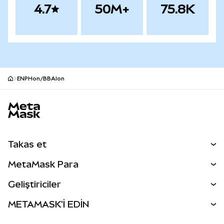
4.7
50M+
75.8K
ENPHon/BBAIon
MetaMask site alt bilgisi
Takas et
Takas İşlemleri
MetaMask Para
Tahmin Et
YENİ
Kripto Al
Geliştiriciler
Perps
YENİ
MetaMask Kart
Dökümantasyon
METAMASK'İ EDİN
RWA'lar
mUSD
YENİ
Kontrol Paneli
İşlem Kalkanı