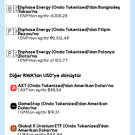
Enphase Energy (Ondo Tokenized)'dan Bangladeş
🇧🇩
Takası'na
1 ENPHon eşittir ৳5.108,28
Enphase Energy (Ondo Tokenized)'dan Filipin
🇵🇭
Pezosu'na
1 ENPHon eşittir ₱2.512,49
Enphase Energy (Ondo Tokenized)'dan Polonya
🇵🇱
Zlotisi'na
1 ENPHon eşittir zł 153,77
Diğer RWA'ları USD'ye dönüştür
AXT (Ondo Tokenized)'dan Amerikan Doları'na
1 AXTIon eşittir $88,56
GameStop (Ondo Tokenized)'dan Amerikan
Doları'na
1 GMEon eşittir $19,31
Global X Uranium ETF (Ondo Tokenized)'dan
Amerikan Doları'na
1 URAon eşittir $44,94