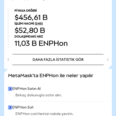
PIYASA DEĞERI
$456,61 B
İŞLEM HACMI
(24S)
$52,80 B
DOLAŞIMDAKI ARZ
11,03 B
ENPHon
DAHA FAZLA İSTATİSTİK GÖR
DAHA FAZLA İSTATİSTİK GÖR
MetaMask'ta ENPHon ile neler yapılır
ENPHon Satın Al
Birkaç dokunuşla satın alın.
ENPHon Sat
ENPHon coin'lerinizi nakde çevirin.