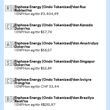
Enphase Energy (Ondo Tokenized)'dan Rus
🇷🇺
Rublesi'na
1 ENPHon eşittir ₽3.404,99
Enphase Energy (Ondo Tokenized)'dan Kanada
🇨🇦
Doları'na
1 ENPHon eşittir $57,74
Enphase Energy (Ondo Tokenized)'dan Avustralya
🇦🇺
Doları'na
1 ENPHon eşittir $58,57
Enphase Energy (Ondo Tokenized)'dan Singapur
🇸🇬
Doları'na
1 ENPHon eşittir $52,89
Enphase Energy (Ondo Tokenized)'dan İsviçre
🇨🇭
Frangı'na
1 ENPHon eşittir CHF 33,44
Enphase Energy (Ondo Tokenized)'dan Brezilya
🇧🇷
Reali'na
1 ENPHon eşittir R$210,97