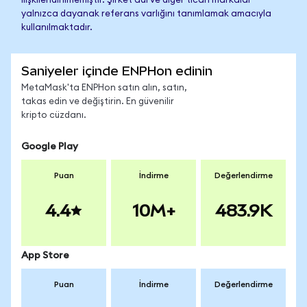
ilişkilendirilmemiştir. Şirket adı ve diğer ticari markalar
yalnızca dayanak referans varlığını tanımlamak amacıyla
kullanılmaktadır.
Saniyeler içinde ENPHon edinin
MetaMask'ta ENPHon satın alın, satın,
takas edin ve değiştirin. En güvenilir
kripto cüzdanı.
Google Play
Puan
İndirme
Değerlendirme
4.4
10M+
483.9K
App Store
Puan
İndirme
Değerlendirme