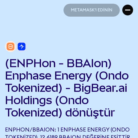
METAMASK'I EDİNİN
METAMASK'I EDİNİN
(ENPHon - BBAIon)
Enphase Energy (Ondo
Tokenized) - BigBear.ai
Holdings (Ondo
Tokenized) dönüştür
ENPHON/BBAION: 1 ENPHASE ENERGY (ONDO
TOKENIZED), 12,6189 BBAION DEĞERINE EŞITTIR