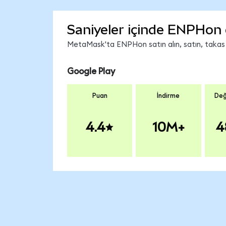
Saniyeler içinde ENPHon 
MetaMask'ta ENPHon satın alın, satın, takas ed
Google Play
Puan
İndirme
Değ
4.4
10M+
4