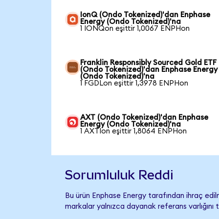
IonQ (Ondo Tokenized)'dan Enphase
Energy (Ondo Tokenized)'na
1 IONQon eşittir 1,0067 ENPHon
Franklin Responsibly Sourced Gold ETF
(Ondo Tokenized)'dan Enphase Energy
(Ondo Tokenized)'na
1 FGDLon eşittir 1,3978 ENPHon
AXT (Ondo Tokenized)'dan Enphase
Energy (Ondo Tokenized)'na
1 AXTIon eşittir 1,8064 ENPHon
Sorumluluk Reddi
Bu ürün Enphase Energy tarafından ihraç edilm
markalar yalnızca dayanak referans varlığını 