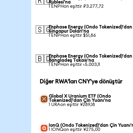
🇷🇺
Rublesi'na
1 ENPHon eşittir ₽3.277,72
Enphase Energy (Ondo Tokenized)'dan
🇸🇬
Singapur Doları'na
1 ENPHon eşittir $51,86
Enphase Energy (Ondo Tokenized)'dan
🇧🇩
Bangladeş Takası'na
1 ENPHon eşittir ৳5.003,11
Diğer RWA'ları CNY'ye dönüştür
Global X Uranium ETF (Ondo
Tokenized)'dan Çin Yuanı'na
1 URAon eşittir ¥289,18
IonQ (Ondo Tokenized)'dan Çin Yuanı'
1 IONQon eşittir ¥275,00