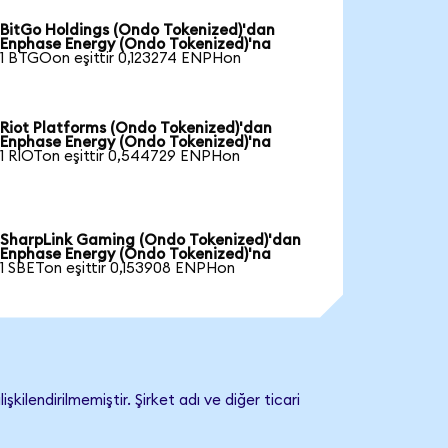
BitGo Holdings (Ondo Tokenized)'dan
Enphase Energy (Ondo Tokenized)'na
1 BTGOon eşittir 0,123274 ENPHon
Riot Platforms (Ondo Tokenized)'dan
Enphase Energy (Ondo Tokenized)'na
1 RIOTon eşittir 0,544729 ENPHon
SharpLink Gaming (Ondo Tokenized)'dan
Enphase Energy (Ondo Tokenized)'na
1 SBETon eşittir 0,153908 ENPHon
lendirilmemiştir. Şirket adı ve diğer ticari