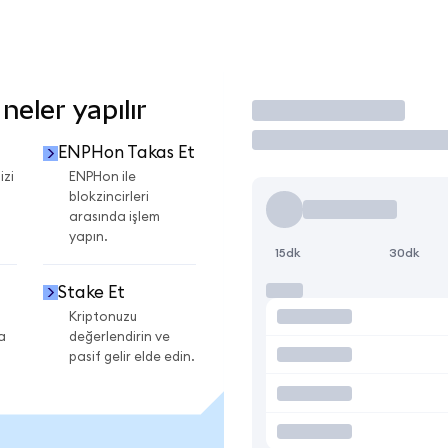
eler yapılır
İşlem Yap
ENPHon Takas Et
izi
ENPHon ile
blokzincirleri
arasında işlem
yapın.
15dk
30dk
Stake Et
Kriptonuzu
a
değerlendirin ve
pasif gelir elde edin.