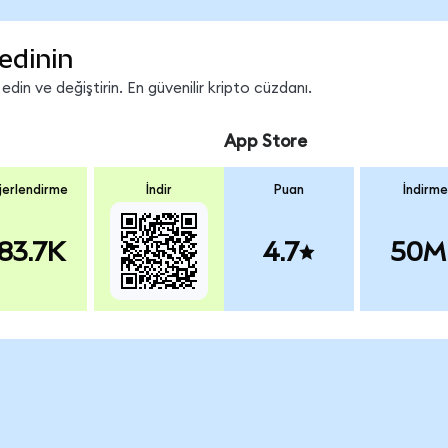
edinin
in ve değiştirin. En güvenilir kripto cüzdanı.
App Store
erlendirme
İndir
Puan
İndirme
83.7K
4.7
50M