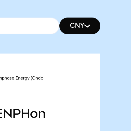
CNY
 Enphase Energy (Ondo
ENPHon