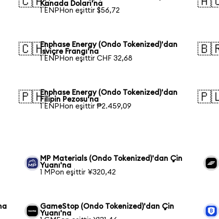
🇨🇦
🇦
Kanada Doları'na
1 ENPHon eşittir $56,72
Enphase Energy (Ondo Tokenized)'dan
🇨🇭
🇧
İsviçre Frangı'na
1 ENPHon eşittir CHF 32,68
Enphase Energy (Ondo Tokenized)'dan
🇵🇭
🇵
Filipin Pezosu'na
1 ENPHon eşittir ₱2.459,09
MP Materials (Ondo Tokenized)'dan Çin
Yuanı'na
1 MPon eşittir ¥320,42
na
GameStop (Ondo Tokenized)'dan Çin
Yuanı'na