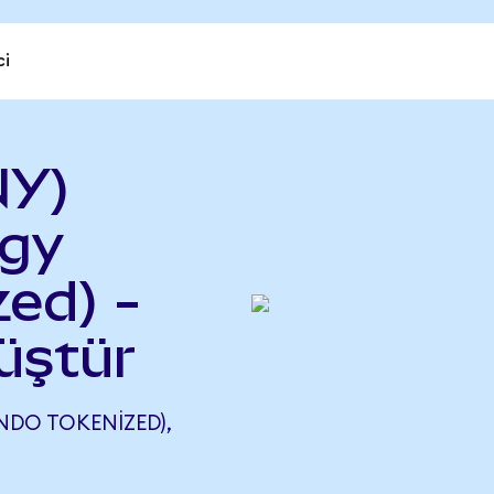
ci
NY)
rgy
ed) -
üştür
NDO TOKENIZED),