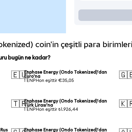
nized) coin'in çeşitli para birimle
uru bugün ne kadar?
Enphase Energy (Ondo Tokenized)'dan
🇪🇺
🇬
Euro'na
1 ENPHon eşittir €35,05
Enphase Energy (Ondo Tokenized)'dan
🇹🇷
🇰
Türk Lirası'na
1 ENPHon eşittir ₺1.926,44
 Rus
Enphase Energy (Ondo Tokenized)'dan