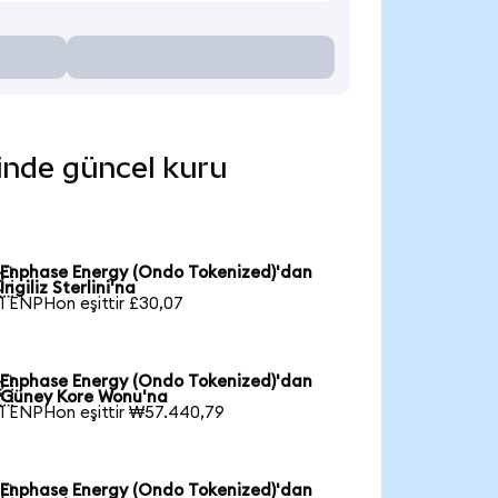
rinde güncel kuru
Enphase Energy (Ondo Tokenized)'dan

İngiliz Sterlini'na
1 ENPHon eşittir £30,07
Enphase Energy (Ondo Tokenized)'dan

Güney Kore Wonu'na
1 ENPHon eşittir ₩57.440,79
Enphase Energy (Ondo Tokenized)'dan