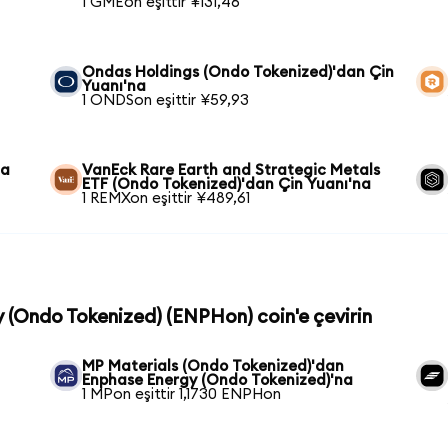
1 GMEon eşittir ¥131,46
Ondas Holdings (Ondo Tokenized)'dan Çin
Yuanı'na
1 ONDSon eşittir ¥59,93
na
VanEck Rare Earth and Strategic Metals
ETF (Ondo Tokenized)'dan Çin Yuanı'na
1 REMXon eşittir ¥489,61
y (Ondo Tokenized) (ENPHon) coin'e çevirin
MP Materials (Ondo Tokenized)'dan
Enphase Energy (Ondo Tokenized)'na
1 MPon eşittir 1,1730 ENPHon