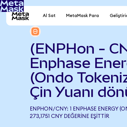
Al Sat
MetaMask Para
Geliştiri
(ENPHon - C
Enphase Ene
(Ondo Tokeniz
Çin Yuanı dön
ENPHON/CNY: 1 ENPHASE ENERGY (O
273,1751 CNY DEĞERINE EŞITTIR