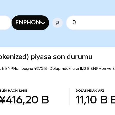
ENPHON
okenized) piyasa son durumu
atı ENPHon başına ¥273,18. Dolaşımdaki arzı 11,10 B ENPHon ve
İŞLEM HACMI
(24S)
DOLAŞIMDAKI ARZ
¥416,20 B
11,10 B