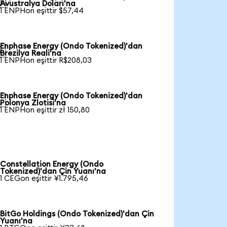

Avustralya Doları'na
1 ENPHon eşittir $57,44
Enphase Energy (Ondo Tokenized)'dan

Brezilya Reali'na
1 ENPHon eşittir R$208,03
Enphase Energy (Ondo Tokenized)'dan

Polonya Zlotisi'na
1 ENPHon eşittir zł 150,80
Constellation Energy (Ondo
Tokenized)'dan Çin Yuanı'na
1 CEGon eşittir ¥1.795,46
BitGo Holdings (Ondo Tokenized)'dan Çin
Yuanı'na