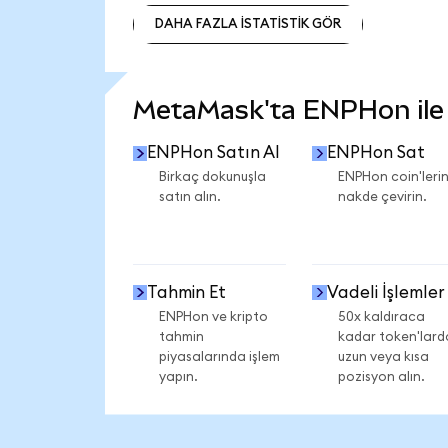
DAHA FAZLA İSTATİSTİK GÖR
DAHA FAZLA İSTATİSTİK GÖR
MetaMask'ta ENPHon ile n
ENPHon Satın Al
ENPHon Sat
Birkaç dokunuşla
ENPHon coin'lerin
satın alın.
nakde çevirin.
Tahmin Et
Vadeli İşlemler
ENPHon ve kripto
50x kaldıraca
tahmin
kadar token'lard
piyasalarında işlem
uzun veya kısa
yapın.
pozisyon alın.