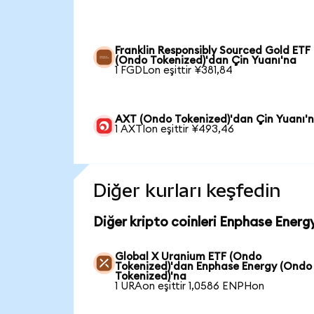
Franklin Responsibly Sourced Gold ETF
(Ondo Tokenized)'dan Çin Yuanı'na
1 FGDLon eşittir ¥381,84
AXT (Ondo Tokenized)'dan Çin Yuanı'
1 AXTIon eşittir ¥493,46
Diğer kurları keşfedin
Diğer kripto coinleri Enphase Energ
Global X Uranium ETF (Ondo
Tokenized)'dan Enphase Energy (Ondo
Tokenized)'na
1 URAon eşittir 1,0586 ENPHon