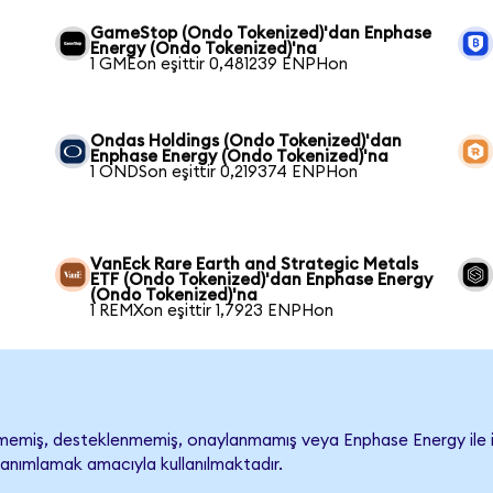
GameStop (Ondo Tokenized)'dan Enphase
Energy (Ondo Tokenized)'na
1 GMEon eşittir 0,481239 ENPHon
Ondas Holdings (Ondo Tokenized)'dan
Enphase Energy (Ondo Tokenized)'na
1 ONDSon eşittir 0,219374 ENPHon
VanEck Rare Earth and Strategic Metals
ETF (Ondo Tokenized)'dan Enphase Energy
(Ondo Tokenized)'na
1 REMXon eşittir 1,7923 ENPHon
emiş, desteklenmemiş, onaylanmamış veya Enphase Energy ile ilişki
tanımlamak amacıyla kullanılmaktadır.