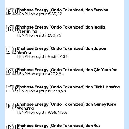
Enphase Energy (Ondo Tokenized)'dan Euro'na
🇪🇺
1 ENPHon eşittir €35,89
Enphase Energy (Ondo Tokenized)'dan İngiliz
🇬🇧
Sterlini'na
1 ENPHon eşittir £30,75
Enphase Energy (Ondo Tokenized)'dan Japon
🇯🇵
Yeni'na
1 ENPHon eşittir ¥6.547,38
Enphase Energy (Ondo Tokenized)'dan Çin Yuanı'na
🇨🇳
1 ENPHon eşittir ¥279,94
Enphase Energy (Ondo Tokenized)'dan Türk Lirası'na
🇹🇷
1 ENPHon eşittir ₺1.978,98
Enphase Energy (Ondo Tokenized)'dan Güney Kore
🇰🇷
Wonu'na
1 ENPHon eşittir ₩58.413,8
Enphase Energy (Ondo Tokenized)'dan Rus
🇷🇺