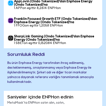
AppLovin (Ondo Tokenized)'dan Enphase Energy
(Ondo Tokenized)'na
1 APPon eşittir 8,2614 ENPHon
Franklin Focused Growth ETF (Ondo Tokenized)'dan
Enphase Energy (Ondo Tokenized)'na
1 FFOGon eşittir 1,2058 ENPHon
SharpLink Gaming (Ondo Tokenized)'dan Enphase
Energy (Ondo Tokenized)'na
1 SBETon eşittir 0,152084 ENPHon
Sorumluluk Reddi
Bu ürün Enphase Energy tarafından ihraç edilmemiş,
desteklenmemiş, onaylanmamış veya Enphase Energy ile
ilişkilendirilmemiştir. Şirket adı ve diğer ticari markalar
yalnızca dayanak referans varlığını tanımlamak amacıyla
kullanılmaktadır.
Saniyeler içinde ENPHon edinin
MetaMask'ta ENPHon satın alın, satın,