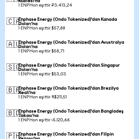
Rublesi'na
1 ENPHon eşittir ₽3.413,24
Enphase Energy (Ondo Tokenized)'dan Kanada
🇨🇦
Doları'na
1 ENPHon eşittir $57,88
Enphase Energy (Ondo Tokenized)'dan Avustralya
🇦🇺
Doları'na
1 ENPHon eşittir $58,71
Enphase Energy (Ondo Tokenized)'dan Singapur
🇸🇬
Doları'na
1 ENPHon eşittir $53,03
Enphase Energy (Ondo Tokenized)'dan Brezilya
🇧🇷
Reali'na
1 ENPHon eşittir R$211,51
Enphase Energy (Ondo Tokenized)'dan Bangladeş
🇧🇩
Takası'na
1 ENPHon eşittir ৳5.120,66
Enphase Energy (Ondo Tokenized)'dan Filipin
🇵🇭
Pezosu'na