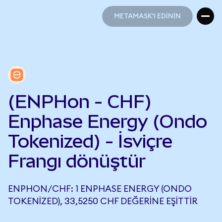
METAMASK'I EDİNİN
METAMASK'I EDİNİN
(ENPHon - CHF)
Enphase Energy (Ondo
Tokenized) - İsviçre
Frangı dönüştür
ENPHON/CHF: 1 ENPHASE ENERGY (ONDO
TOKENIZED), 33,5250 CHF DEĞERINE EŞITTIR