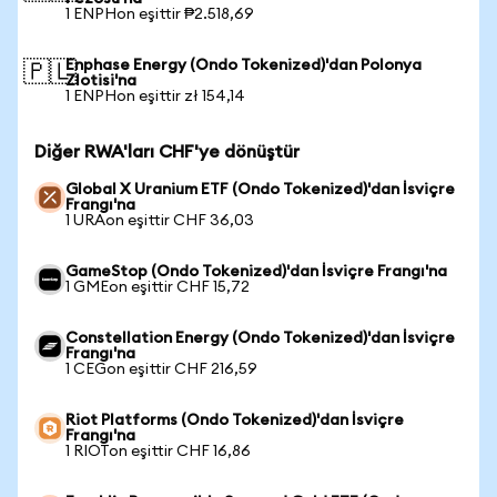
1 ENPHon eşittir ₱2.518,69
Enphase Energy (Ondo Tokenized)'dan Polonya
🇵🇱
Zlotisi'na
1 ENPHon eşittir zł 154,14
Diğer RWA'ları CHF'ye dönüştür
Global X Uranium ETF (Ondo Tokenized)'dan İsviçre
Frangı'na
1 URAon eşittir CHF 36,03
GameStop (Ondo Tokenized)'dan İsviçre Frangı'na
1 GMEon eşittir CHF 15,72
Constellation Energy (Ondo Tokenized)'dan İsviçre
Frangı'na
1 CEGon eşittir CHF 216,59
Riot Platforms (Ondo Tokenized)'dan İsviçre
Frangı'na
1 RIOTon eşittir CHF 16,86