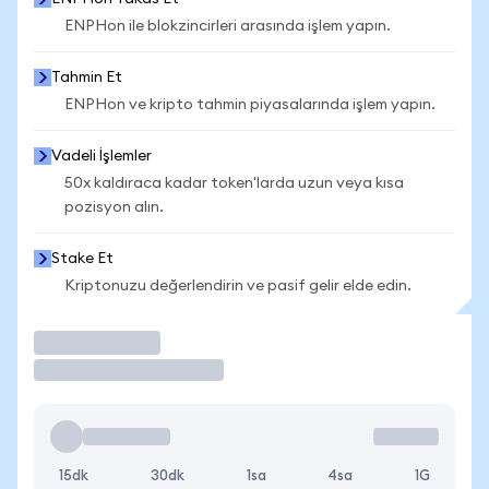
ENPHon ile blokzincirleri arasında işlem yapın.
Tahmin Et
ENPHon ve kripto tahmin piyasalarında işlem yapın.
Vadeli İşlemler
50x kaldıraca kadar token'larda uzun veya kısa
pozisyon alın.
Stake Et
Kriptonuzu değerlendirin ve pasif gelir elde edin.
İşlem Yap
15dk
30dk
1sa
4sa
1G