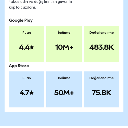
takas edin ve değiştirin. En güvenilir
kripto cüzdanı.
Google Play
Puan
İndirme
Değerlendirme
4.4
10M+
483.8K
App Store
Puan
İndirme
Değerlendirme
4.7
50M+
75.8K