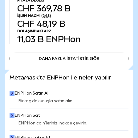
PIYASA DEĞERI
CHF 369,78 B
İŞLEM HACMI
(24S)
CHF 48,19 B
DOLAŞIMDAKI ARZ
11,03 B
ENPHon
DAHA FAZLA İSTATİSTİK GÖR
DAHA FAZLA İSTATİSTİK GÖR
MetaMask'ta ENPHon ile neler yapılır
ENPHon Satın Al
Birkaç dokunuşla satın alın.
ENPHon Sat
ENPHon coin'lerinizi nakde çevirin.
ENPHon Takas Et