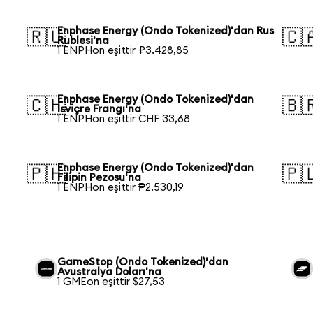
Enphase Energy (Ondo Tokenized)'dan Rus
🇷🇺
🇨
Rublesi'na
1 ENPHon eşittir ₽3.428,85
Enphase Energy (Ondo Tokenized)'dan
🇨🇭
🇧
İsviçre Frangı'na
1 ENPHon eşittir CHF 33,68
Enphase Energy (Ondo Tokenized)'dan
🇵🇭
🇵
Filipin Pezosu'na
1 ENPHon eşittir ₱2.530,19
GameStop (Ondo Tokenized)'dan
Avustralya Doları'na
1 GMEon eşittir $27,53