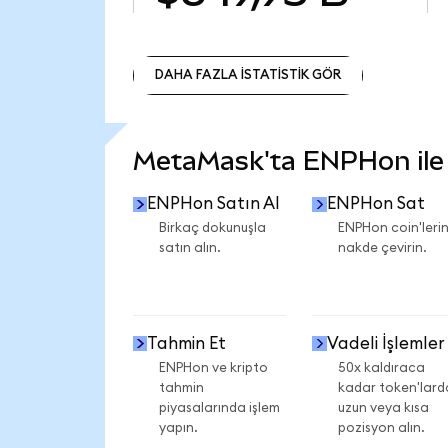
DAHA FAZLA İSTATİSTİK GÖR
DAHA FAZLA İSTATİSTİK GÖR
MetaMask'ta ENPHon ile n
ENPHon Satın Al
ENPHon Sat
Birkaç dokunuşla
ENPHon coin'lerin
satın alın.
nakde çevirin.
Tahmin Et
Vadeli İşlemler
ENPHon ve kripto
50x kaldıraca
tahmin
kadar token'lard
piyasalarında işlem
uzun veya kısa
yapın.
pozisyon alın.