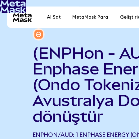
Al Sat
MetaMask Para
Geliştiri
(ENPHon - A
Enphase Ene
(Ondo Tokeniz
Avustralya Do
dönüştür
ENPHON/AUD: 1 ENPHASE ENERGY (O