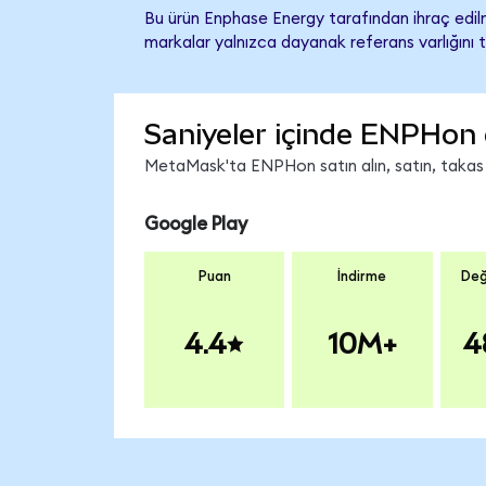
Bu ürün Enphase Energy tarafından ihraç edilm
markalar yalnızca dayanak referans varlığını 
Saniyeler içinde ENPHon 
MetaMask'ta ENPHon satın alın, satın, takas ed
Google Play
Puan
İndirme
Değ
4.4
10M+
4