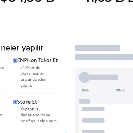
eler yapılır
İşlem Yap
ENPHon Takas Et
izi
ENPHon ile
blokzincirleri
arasında işlem
yapın.
15dk
30dk
Stake Et
Kriptonuzu
a
değerlendirin ve
pasif gelir elde edin.