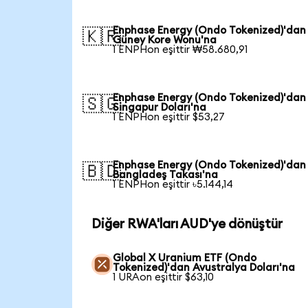
Enphase Energy (Ondo Tokenized)'dan
🇰🇷
Güney Kore Wonu'na
1 ENPHon eşittir ₩58.680,91
Enphase Energy (Ondo Tokenized)'dan
🇸🇬
Singapur Doları'na
1 ENPHon eşittir $53,27
Enphase Energy (Ondo Tokenized)'dan
🇧🇩
Bangladeş Takası'na
1 ENPHon eşittir ৳5.144,14
Diğer RWA'ları AUD'ye dönüştür
Global X Uranium ETF (Ondo
Tokenized)'dan Avustralya Doları'na
1 URAon eşittir $63,10