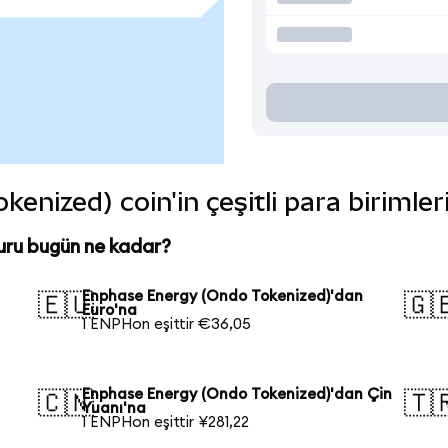
nized) coin'in çeşitli para birimle
uru bugün ne kadar?
Enphase Energy (Ondo Tokenized)'dan
🇪🇺
🇬
Euro'na
1 ENPHon eşittir €36,05
Enphase Energy (Ondo Tokenized)'dan Çin
🇨🇳
🇹
Yuanı'na
1 ENPHon eşittir ¥281,22