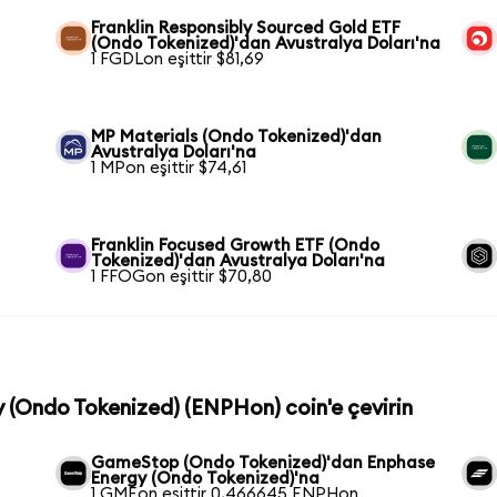
Franklin Responsibly Sourced Gold ETF
(Ondo Tokenized)'dan Avustralya Doları'na
1 FGDLon eşittir $81,69
a
MP Materials (Ondo Tokenized)'dan
Avustralya Doları'na
1 MPon eşittir $74,61
Franklin Focused Growth ETF (Ondo
Tokenized)'dan Avustralya Doları'na
1 FFOGon eşittir $70,80
y (Ondo Tokenized) (ENPHon) coin'e çevirin
GameStop (Ondo Tokenized)'dan Enphase
Energy (Ondo Tokenized)'na
1 GMEon eşittir 0,466645 ENPHon