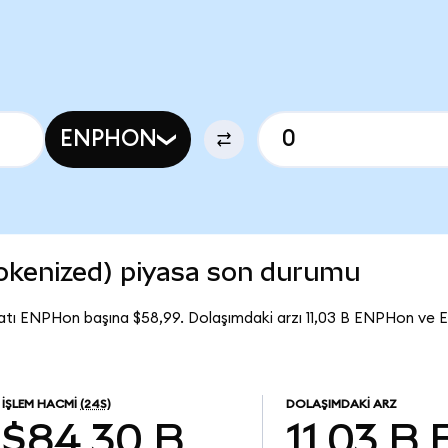
ENPHON
okenized) piyasa son durumu
atı ENPHon başına $58,99. Dolaşımdaki arzı 11,03 B ENPHon ve
İŞLEM HACMI
(24S)
DOLAŞIMDAKI ARZ
$84,30 B
11,03 B