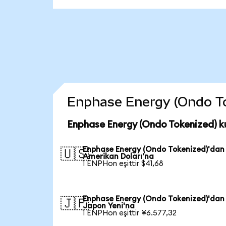
Enphase Energy (Ondo Toke
Enphase Energy (Ondo Tokenized) k
Enphase Energy (Ondo Tokenized)'dan
🇺🇸
Amerikan Doları'na
1 ENPHon eşittir $41,68
Enphase Energy (Ondo Tokenized)'dan
🇯🇵
Japon Yeni'na
1 ENPHon eşittir ¥6.577,32