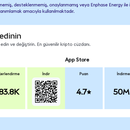
emiş, desteklenmemiş, onaylanmamış veya Enphase Energy ile ilişki
tanımlamak amacıyla kullanılmaktadır.
edinin
in ve değiştirin. En güvenilir kripto cüzdanı.
App Store
erlendirme
İndir
Puan
İndirme
83.8K
4.7
50M