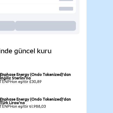
rinde güncel kuru
Enphase Energy (Ondo Tokenized)'dan

İngiliz Sterlini'na
1 ENPHon eşittir £30,89
Enphase Energy (Ondo Tokenized)'dan

Türk Lirası'na
1 ENPHon eşittir ₺1.988,03