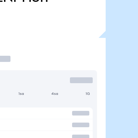
1sa
4sa
1G