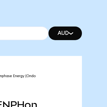
AUD
 Enphase Energy (Ondo
ENPHon