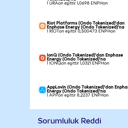
1 URAon eşittir 1,0698 ENPHon
Riot Platforms (Ondo Tokenized)'dan
Enphase Energy (Ondo Tokenized)'na
1 RIOTon eşittir 0,500473 ENPHon
IonQ (Ondo Tokenized)'dan Enphase
Energy (Ondo Tokenized)'na
1 IONQon eşittir 1,0321 ENPHon
AppLovin (Ondo Tokenized)'dan Enpha
Energy (Ondo Tokenized)'na
1 APPon eşittir 8,2237 ENPHon
Sorumluluk Reddi