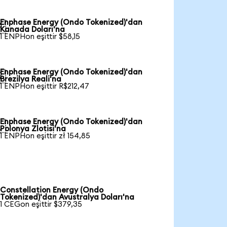
Enphase Energy (Ondo Tokenized)'dan

Kanada Doları'na
1 ENPHon eşittir $58,15
Enphase Energy (Ondo Tokenized)'dan

Brezilya Reali'na
1 ENPHon eşittir R$212,47
Enphase Energy (Ondo Tokenized)'dan

Polonya Zlotisi'na
1 ENPHon eşittir zł 154,85
Constellation Energy (Ondo
Tokenized)'dan Avustralya Doları'na
1 CEGon eşittir $379,35