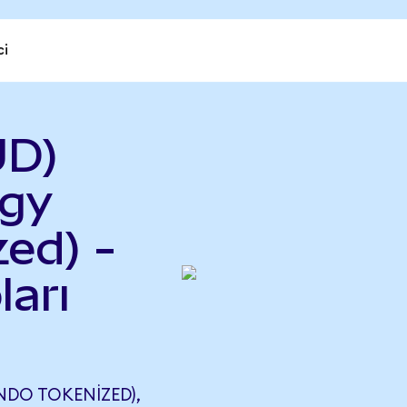
ci
UD)
rgy
ed) -
ları
NDO TOKENIZED),