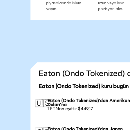
piyasalarında işlem
uzun veya kısa
yapın.
pozisyon alın.
Eaton (Ondo Tokenized) co
Eaton (Ondo Tokenized) kuru bugün
Eaton (Ondo Tokenized)'dan Amerika
🇺🇸
Doları'na
1 ETNon eşittir $449,17
Eaton (Ondo Tokenized)'dan Japon