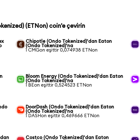
kenized) (ETNon) coin'e çevirin
ex
Chipotle (Ondo Tokenized)'dan Eaton
o
(Ondo Tokenized)'na
1 CMGon eşittir 0,074938 ETNon
on
Bloom Energy (Ondo Tokenized)'dan Eaton
(Ondo Tokenized)'na
1 BEon eşittir 0,524523 ETNon
ndo
DoorDash (Ondo Tokenized)'dan Eaton
(Ondo Tokenized)'na
1 DASHon eşittir 0,469666 ETNon
'dan
Costco (Ondo Tokenized)'dan Eaton