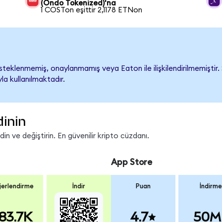
(Ondo Tokenized)'na
1 COSTon eşittir 2,1178 ETNon
eklenmemiş, onaylanmamış veya Eaton ile ilişkilendirilmemiştir. Ş
a kullanılmaktadır.
dinin
n ve değiştirin. En güvenilir kripto cüzdanı.
App Store
erlendirme
İndir
Puan
İndirme
83.7K
4.7
50M