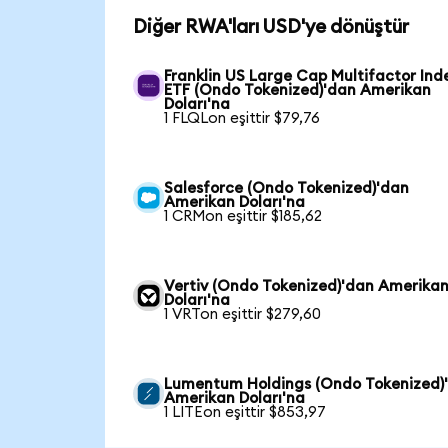
Diğer RWA'ları USD'ye dönüştür
Franklin US Large Cap Multifactor Ind
ETF (Ondo Tokenized)'dan Amerikan
Doları'na
1 FLQLon eşittir $79,76
Salesforce (Ondo Tokenized)'dan
Amerikan Doları'na
1 CRMon eşittir $185,62
Vertiv (Ondo Tokenized)'dan Amerika
Doları'na
1 VRTon eşittir $279,60
Lumentum Holdings (Ondo Tokenized)
Amerikan Doları'na
1 LITEon eşittir $853,97