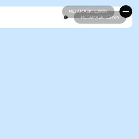
METAMASK'I EDİNİN
METAMASK'I EDİNİN
METAMASK'I EDİNİN
METAMASK'I EDİNİN