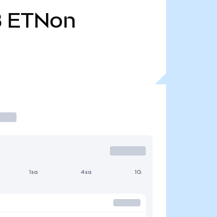
B
ETNon
1sa
4sa
1G