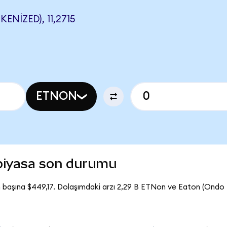
NIZED), 11,2715
ETNON
piyasa son durumu
 başına $449,17. Dolaşımdaki arzı 2,29 B ETNon ve Eaton (Ondo