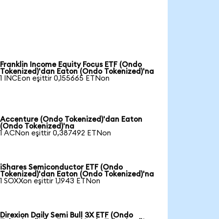
Franklin Income Equity Focus ETF (Ondo
Tokenized)'dan Eaton (Ondo Tokenized)'na
1 INCEon eşittir 0,155665 ETNon
Accenture (Ondo Tokenized)'dan Eaton
(Ondo Tokenized)'na
1 ACNon eşittir 0,387492 ETNon
iShares Semiconductor ETF (Ondo
Tokenized)'dan Eaton (Ondo Tokenized)'na
1 SOXXon eşittir 1,1943 ETNon
Direxion Daily Semi Bull 3X ETF (Ondo