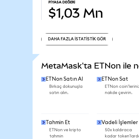
PIYASA DEĞERI
$1,03 Mn
DAHA FAZLA İSTATİSTİK GÖR
DAHA FAZLA İSTATİSTİK GÖR
MetaMask'ta ETNon ile nel
ETNon Satın Al
ETNon Sat
Birkaç dokunuşla
ETNon coin'lerini
satın alın.
nakde çevirin.
Tahmin Et
Vadeli İşlemler
ETNon ve kripto
50x kaldıraca
tahmin
kadar token'lard