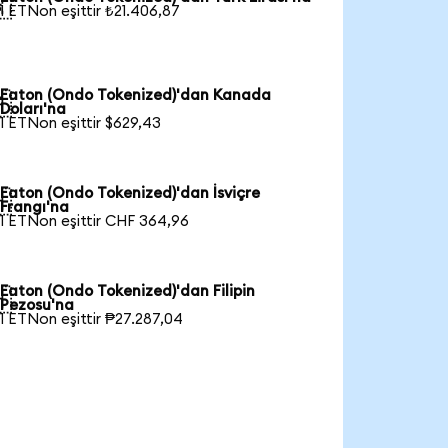

1 ETNon eşittir ₺21.406,87
Eaton (Ondo Tokenized)'dan Kanada

Doları'na
1 ETNon eşittir $629,43
Eaton (Ondo Tokenized)'dan İsviçre

Frangı'na
1 ETNon eşittir CHF 364,96
Eaton (Ondo Tokenized)'dan Filipin

Pezosu'na
1 ETNon eşittir ₱27.287,04