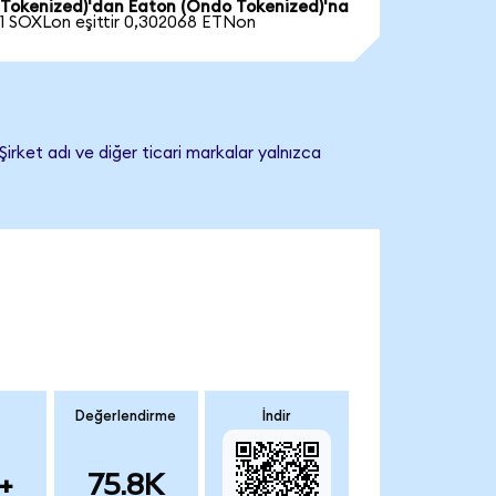
Tokenized)'dan Eaton (Ondo Tokenized)'na
1 SOXLon eşittir 0,302068 ETNon
irket adı ve diğer ticari markalar yalnızca
Değerlendirme
İndir
+
75.8K