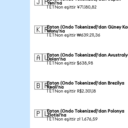
🇯🇵
Yeni'na
1 ETNon eşittir ¥71.180,82
Eaton (Ondo Tokenized)'dan Güney Ko
🇰🇷
Wonu'na
1 ETNon eşittir ₩639.211,36
Eaton (Ondo Tokenized)'dan Avustral
🇦🇺
Doları'na
1 ETNon eşittir $638,98
Eaton (Ondo Tokenized)'dan Brezilya
🇧🇷
Reali'na
1 ETNon eşittir R$2.301,18
Eaton (Ondo Tokenized)'dan Polonya
🇵🇱
Zlotisi'na
1 ETNon eşittir zł 1.676,59