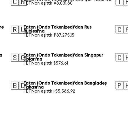
🇨🇳
🇹
1 ETNon eşittir ¥3.031,80
re
Eaton (Ondo Tokenized)'dan Rus
🇷🇺
🇨
Rublesi'na
1 ETNon eşittir ₽37.275,15
ya
Eaton (Ondo Tokenized)'dan Singapur
🇸🇬
🇨
Doları'na
1 ETNon eşittir $576,61
Eaton (Ondo Tokenized)'dan Bangladeş
🇧🇩
🇵
Takası'na
1 ETNon eşittir ৳55.586,92