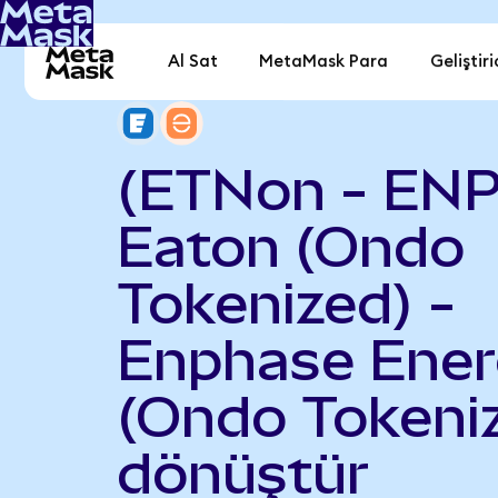
Al Sat
MetaMask Para
Geliştiri
(ETNon - EN
Eaton (Ondo
Tokenized) -
Enphase Ene
(Ondo Tokeni
dönüştür