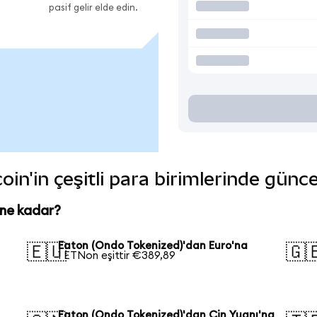
pasif gelir elde edin.
in'in çeşitli para birimlerinde günce
 ne kadar?
n
Eaton (Ondo Tokenized)'dan Euro'na
🇪🇺
🇬
1 ETNon eşittir €389,89
Eaton (Ondo Tokenized)'dan Çin Yuanı'na