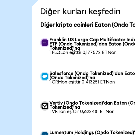
Diğer kurları keşfedin
Diğer kripto coinleri Eaton (Ondo To
Franklin US Large Cap Multifactor Ind
ETF (Ondo Tokenized)'dan Eaton (Ond
Tokenized)'na
1 FLQLon eşittir 0,177572 ETNon
Salesforce (Ondo Tokenized)'dan Eat
(Ondo Tokenized)'na
1 CRMon eşittir 0,413251 ETNon
Vertiv (Ondo Tokenized)'dan Eaton (O
Tokenized)'na
1 VRTon eşittir 0,622481 ETNon
Lumentum Holdings (Ondo Tokenized)