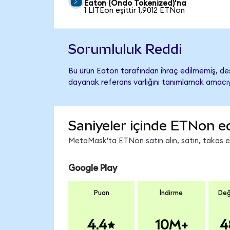
Eaton (Ondo Tokenized)'na
1 LITEon eşittir 1,9012 ETNon
Sorumluluk Reddi
Bu ürün Eaton tarafından ihraç edilmemiş, dest
dayanak referans varlığını tanımlamak amacıyl
Saniyeler içinde ETNon e
MetaMask'ta ETNon satın alın, satın, takas edi
Google Play
Puan
İndirme
Değ
4.4
10M+
4