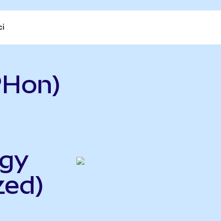
ci
PHon)
rgy
zed)