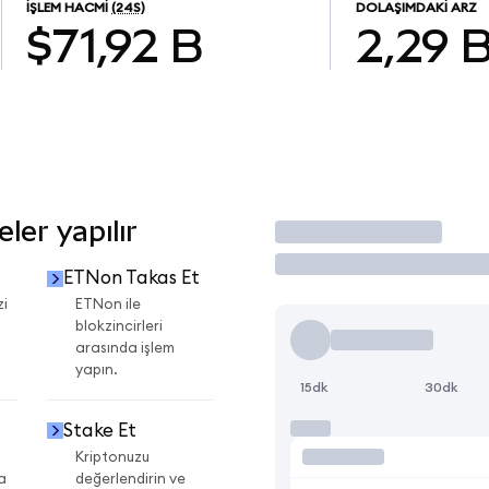
İŞLEM HACMI
(24S)
DOLAŞIMDAKI ARZ
$71,92 B
2,29 
er yapılır
İşlem Yap
ETNon Takas Et
zi
ETNon ile
blokzincirleri
arasında işlem
yapın.
15dk
30dk
Stake Et
Kriptonuzu
a
değerlendirin ve