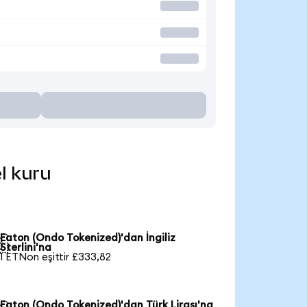
l kuru
Eaton (Ondo Tokenized)'dan İngiliz

Sterlini'na
1 ETNon eşittir £333,82
Eaton (Ondo Tokenized)'dan Türk Lirası'na