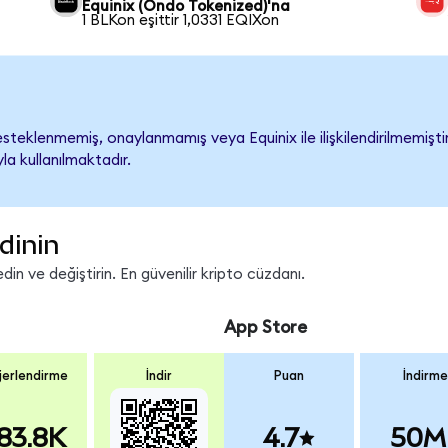
Equinix (Ondo Tokenized)'na
1 BLKon eşittir 1,0331 EQIXon
steklenmemiş, onaylanmamış veya Equinix ile ilişkilendirilmemiştir.
a kullanılmaktadır.
dinin
in ve değiştirin. En güvenilir kripto cüzdanı.
App Store
erlendirme
İndir
Puan
İndirme
83.8K
4.7
50M