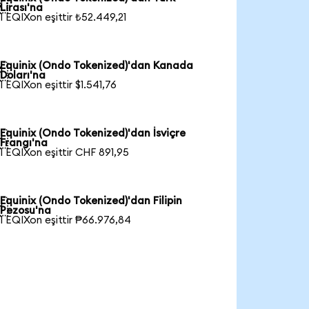

Lirası'na
1 EQIXon eşittir ₺52.449,21
Equinix (Ondo Tokenized)'dan Kanada

Doları'na
1 EQIXon eşittir $1.541,76
Equinix (Ondo Tokenized)'dan İsviçre

Frangı'na
1 EQIXon eşittir CHF 891,95
Equinix (Ondo Tokenized)'dan Filipin

Pezosu'na
1 EQIXon eşittir ₱66.976,84