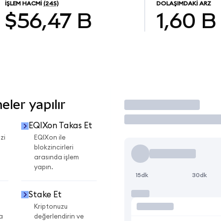
İŞLEM HACMI
(24S)
DOLAŞIMDAKI ARZ
$56,47 B
1,60 B
ler yapılır
İşlem Yap
EQIXon Takas Et
zi
EQIXon ile
blokzincirleri
arasında işlem
yapın.
15dk
30dk
Stake Et
Kriptonuzu
a
değerlendirin ve