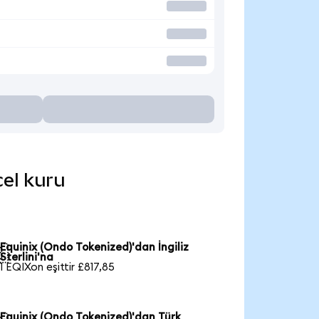
cel kuru
Equinix (Ondo Tokenized)'dan İngiliz

Sterlini'na
1 EQIXon eşittir £817,85
Equinix (Ondo Tokenized)'dan Türk