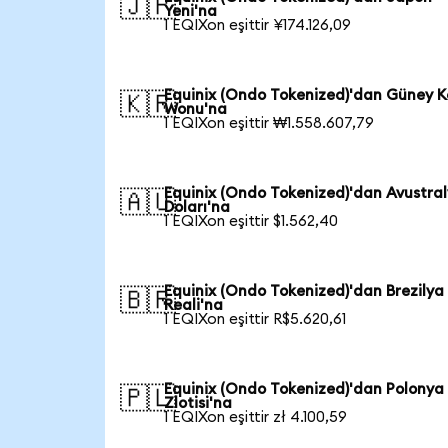
🇯🇵
Yeni'na
1 EQIXon eşittir ¥174.126,09
Equinix (Ondo Tokenized)'dan Güney K
🇰🇷
Wonu'na
1 EQIXon eşittir ₩1.558.607,79
Equinix (Ondo Tokenized)'dan Avustra
🇦🇺
Doları'na
1 EQIXon eşittir $1.562,40
Equinix (Ondo Tokenized)'dan Brezilya
🇧🇷
Reali'na
1 EQIXon eşittir R$5.620,61
Equinix (Ondo Tokenized)'dan Polonya
🇵🇱
Zlotisi'na
1 EQIXon eşittir zł 4.100,59