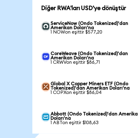
Diğer RWA'ları USD'ye dönüştür
ServiceNow (Ondo Tokenized)'dan
Amerikan Doları'na
1 NOWon eşittir $577,20
CoreWeave (Ondo Tokenized)'dan
Amerikan Doları'na
1 CRWVon eşittir $86,71
Global X Copper Miners ETF (Ondo
Tokenized)'dan Amerikan Doları'na
1 COPXon eşittir $86,04
Abbott (Ondo Tokenized)'dan Amerik
Doları'na
1 ABTon eşittir $108,63