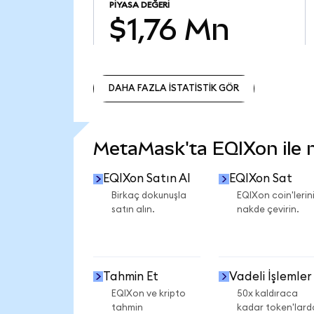
PIYASA DEĞERI
$1,76 Mn
DAHA FAZLA İSTATİSTİK GÖR
DAHA FAZLA İSTATİSTİK GÖR
MetaMask'ta EQIXon ile ne
EQIXon Satın Al
EQIXon Sat
Birkaç dokunuşla
EQIXon coin'lerini
satın alın.
nakde çevirin.
Tahmin Et
Vadeli İşlemler
EQIXon ve kripto
50x kaldıraca
tahmin
kadar token'lard