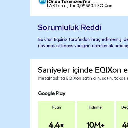
(Ondo Tokenized)'na
1 ABTon eşittir 0,098804 EQIXon
Sorumluluk Reddi
Bu ürün Equinix tarafından ihraç edilmemiş, de
dayanak referans varlığını tanımlamak amacıyl
Saniyeler içinde EQIXon e
MetaMask'ta EQIXon satın alın, satın, takas ed
Google Play
Puan
İndirme
Değ
4.4
10M+
4