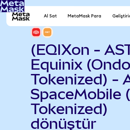
Al Sat
MetaMask Para
Geliştiri
(EQIXon - AS
Equinix (Ond
Tokenized) - 
SpaceMobile 
Tokenized)
dönüştür