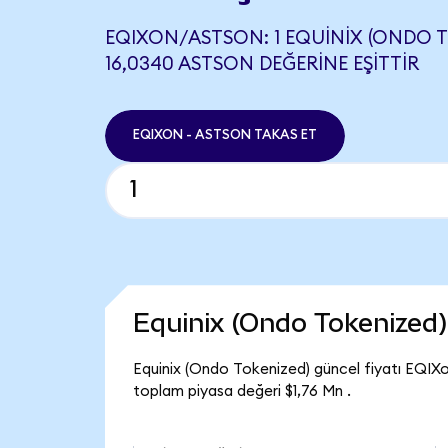
EQIXON/ASTSON: 1 EQUINIX (ONDO T
16,0340 ASTSON DEĞERINE EŞITTIR
EQIXON - ASTSON TAKAS ET
Equinix (Ondo Tokenized
Equinix (Ondo Tokenized) güncel fiyatı EQIXo
toplam piyasa değeri $1,76 Mn .