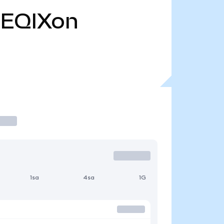
EQIXon
1sa
4sa
1G