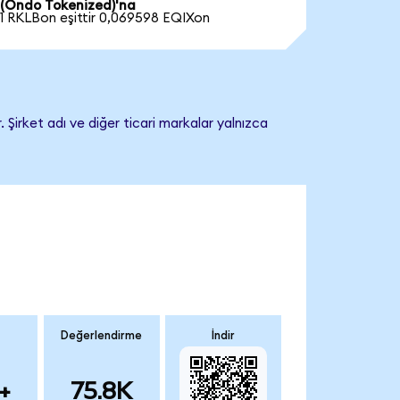
(Ondo Tokenized)'na
1 RKLBon eşittir 0,069598 EQIXon
 Şirket adı ve diğer ticari markalar yalnızca
Değerlendirme
İndir
+
75.8K