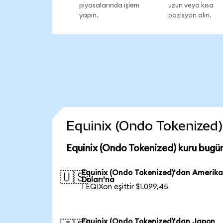
piyasalarında işlem
uzun veya kısa
yapın.
pozisyon alın.
Equinix (Ondo Tokenized) 
Equinix (Ondo Tokenized) kuru bugü
Equinix (Ondo Tokenized)'dan Amerik
🇺🇸
Doları'na
1 EQIXon eşittir $1.099,45
Equinix (Ondo Tokenized)'dan Japon