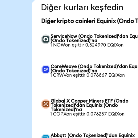
Diğer kurları keşfedin
Diğer kripto coinleri Equinix (Ondo 
ServiceNow (Ondo Tokenized)'dan Equ
(Ondo Tokenized)'na
1 NOWon eşittir 0,524990 EQIXon
CoreWeave (Ondo Tokenized)'dan Equi
(Ondo Tokenized)'na
1 CRWVon eşittir 0,078867 EQIXon
Global X Copper Miners ETF (Ondo
Tokenized)'dan Equinix (Ondo
Tokenized)'na
1 COPXon eşittir 0,078257 EQIXon
Abbott (Ondo Tokenized)'dan Equinix