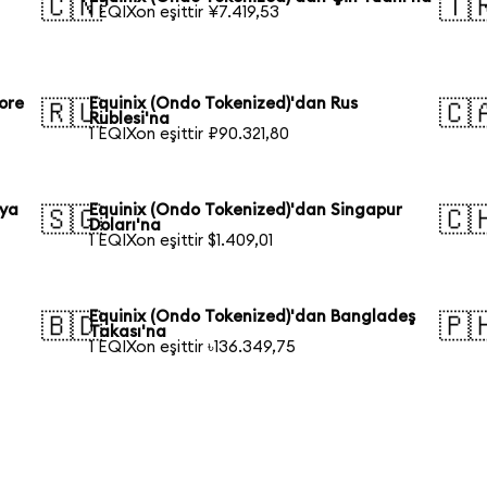
🇨🇳
🇹
1 EQIXon eşittir ¥7.419,53
ore
Equinix (Ondo Tokenized)'dan Rus
🇷🇺
🇨
Rublesi'na
1 EQIXon eşittir ₽90.321,80
lya
Equinix (Ondo Tokenized)'dan Singapur
🇸🇬
🇨
Doları'na
1 EQIXon eşittir $1.409,01
Equinix (Ondo Tokenized)'dan Bangladeş
🇧🇩
🇵
Takası'na
1 EQIXon eşittir ৳136.349,75