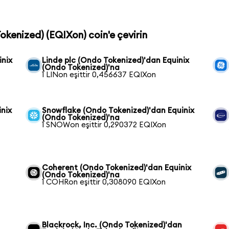
Tokenized) (EQIXon) coin'e çevirin
inix
Linde plc (Ondo Tokenized)'dan Equinix
(Ondo Tokenized)'na
1 LINon eşittir 0,456637 EQIXon
nix
Snowflake (Ondo Tokenized)'dan Equinix
(Ondo Tokenized)'na
1 SNOWon eşittir 0,290372 EQIXon
Coherent (Ondo Tokenized)'dan Equinix
(Ondo Tokenized)'na
1 COHRon eşittir 0,308090 EQIXon
Blackrock, Inc. (Ondo Tokenized)'dan