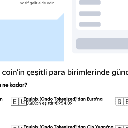
pasif gelir elde edin.
coin'in çeşitli para birimlerinde gün
n ne kadar?
an
Equinix (Ondo Tokenized)'dan Euro'na
🇪🇺
🇬
1 EQIXon eşittir €954,09
Equinix (Ondo Tokenized)'dan Çin Yuanı'na