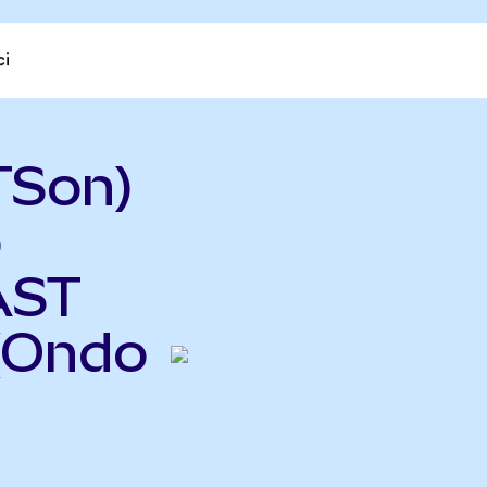
ci
TSon)
o
AST
(Ondo