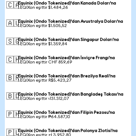
Equinix (Ondo Tokenized)'dan Kanada Doları'na
🇨🇦
1 EQIXon eşittir $1.484,26
Equinix (Ondo Tokenized)'dan Avustralya Doları'na
🇦🇺
1 EQIXon eşittir $1.505,52
Equinix (Ondo Tokenized)'dan Singapur Doları'na
🇸🇬
1 EQIXon eşittir $1.359,84
Equinix (Ondo Tokenized)'dan İsviçre Frangı'na
🇨🇭
1 EQIXon eşittir CHF 859,69
Equinix (Ondo Tokenized)'dan Brezilya Reali'na
🇧🇷
1 EQIXon eşittir R$5.423,27
Equinix (Ondo Tokenized)'dan Bangladeş Takası'na
🇧🇩
1 EQIXon eşittir ৳131.312,07
Equinix (Ondo Tokenized)'dan Filipin Pezosu'na
🇵🇭
1 EQIXon eşittir ₱64.587,10
Equinix (Ondo Tokenized)'dan Polonya Zlotisi'na
🇵🇱
1 EQIXon eşittir zł 3.952,80