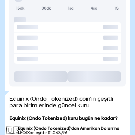
15dk
30dk
1sa
4sa
1G
Equinix (Ondo Tokenized) coin'in çeşitli
para birimlerinde güncel kuru
Equinix (Ondo Tokenized) kuru bugün ne kadar?
Equinix (Ondo Tokenized)'dan Amerikan Doları'na
🇺🇸
1 EQIXon eşittir $1.063,96