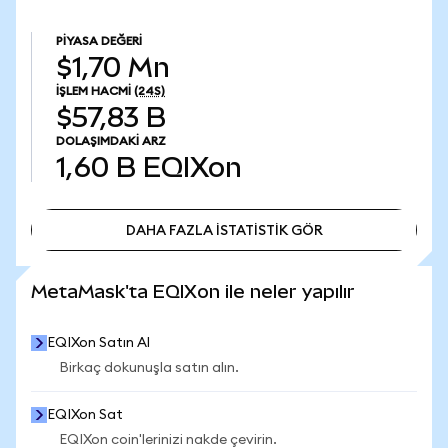
PIYASA DEĞERI
$1,70 Mn
İŞLEM HACMI
(24S)
$57,83 B
DOLAŞIMDAKI ARZ
1,60 B
EQIXon
DAHA FAZLA İSTATİSTİK GÖR
DAHA FAZLA İSTATİSTİK GÖR
MetaMask'ta EQIXon ile neler yapılır
EQIXon Satın Al
Birkaç dokunuşla satın alın.
EQIXon Sat
EQIXon coin'lerinizi nakde çevirin.