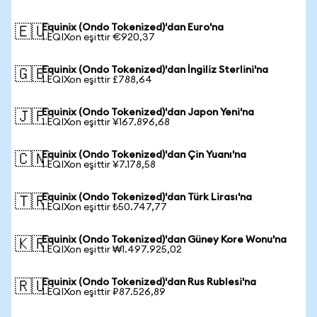
Equinix (Ondo Tokenized)'dan Euro'na
🇪🇺
1 EQIXon eşittir €920,37
Equinix (Ondo Tokenized)'dan İngiliz Sterlini'na
🇬🇧
1 EQIXon eşittir £788,64
Equinix (Ondo Tokenized)'dan Japon Yeni'na
🇯🇵
1 EQIXon eşittir ¥167.896,68
Equinix (Ondo Tokenized)'dan Çin Yuanı'na
🇨🇳
1 EQIXon eşittir ¥7.178,58
Equinix (Ondo Tokenized)'dan Türk Lirası'na
🇹🇷
1 EQIXon eşittir ₺50.747,77
Equinix (Ondo Tokenized)'dan Güney Kore Wonu'na
🇰🇷
1 EQIXon eşittir ₩1.497.925,02
Equinix (Ondo Tokenized)'dan Rus Rublesi'na
🇷🇺
1 EQIXon eşittir ₽87.526,89