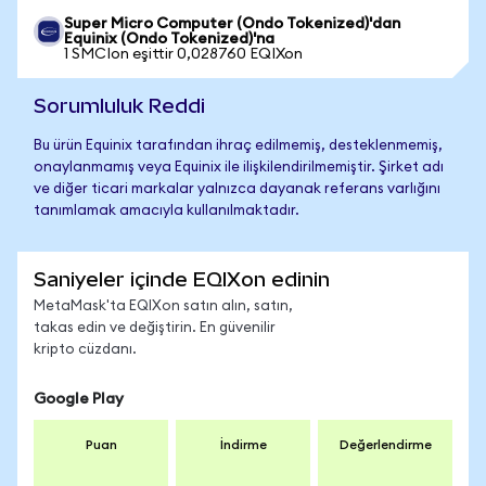
Super Micro Computer (Ondo Tokenized)'dan
Equinix (Ondo Tokenized)'na
1 SMCIon eşittir 0,028760 EQIXon
Sorumluluk Reddi
Bu ürün Equinix tarafından ihraç edilmemiş, desteklenmemiş,
onaylanmamış veya Equinix ile ilişkilendirilmemiştir. Şirket adı
ve diğer ticari markalar yalnızca dayanak referans varlığını
tanımlamak amacıyla kullanılmaktadır.
Saniyeler içinde EQIXon edinin
MetaMask'ta EQIXon satın alın, satın,
takas edin ve değiştirin. En güvenilir
kripto cüzdanı.
Google Play
Puan
İndirme
Değerlendirme