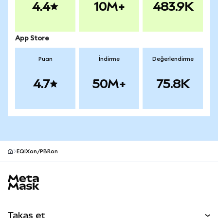
4.4
10M+
483.9K
App Store
Puan
İndirme
Değerlendirme
4.7
50M+
75.8K
EQIXon/PBRon
MetaMask site alt bilgisi
Takas et