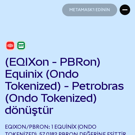
METAMASK'I EDİNİN
METAMASK'I EDİNİN
(EQIXon - PBRon)
Equinix (Ondo
Tokenized) - Petrobras
(Ondo Tokenized)
dönüştür
EQIXON/PBRON: 1 EQUINIX (ONDO
TOKENIZED), 57,0182 PBRON DEĞERINE EŞITTIR