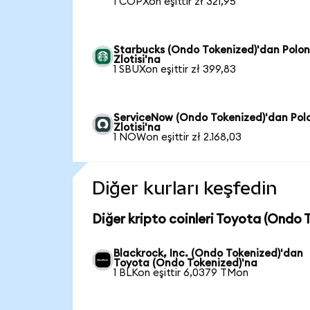
1 COPXon eşittir zł 321,95
Starbucks (Ondo Tokenized)'dan Polo
Zlotisi'na
1 SBUXon eşittir zł 399,83
ServiceNow (Ondo Tokenized)'dan Pol
Zlotisi'na
1 NOWon eşittir zł 2.168,03
Diğer kurları keşfedin
Diğer kripto coinleri Toyota (Ondo 
Blackrock, Inc. (Ondo Tokenized)'dan
Toyota (Ondo Tokenized)'na
1 BLKon eşittir 6,0379 TMon