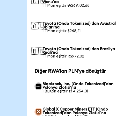
🇰🇷
Wonu'na
1 TMon eşittir ₩269.102,68
Toyota (Ondo Tokenized)'dan Avustra
🇦🇺
Doları'na
1 TMon eşittir $268,21
Toyota (Ondo Tokenized)'dan Brezilya
🇧🇷
Reali'na
1 TMon eşittir R$972,02
Diğer RWA'ları PLN'ye dönüştür
Blackrock, Inc. (Ondo Tokenized)'dan
Polonya Zlotisi'na
1 BLKon eşittir zł 4.254,31
Global X Copper Miners ETF (Ondo
Tokenized)'dan Polonya Zlotisi'na