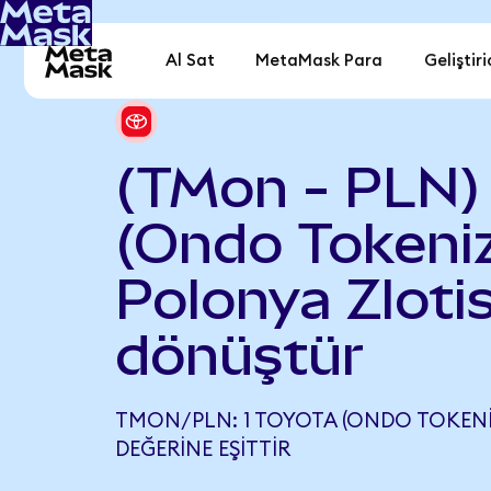
Al Sat
MetaMask Para
Geliştiri
(TMon - PLN)
(Ondo Tokeniz
Polonya Zlotis
dönüştür
TMON/PLN: 1 TOYOTA (ONDO TOKENIZ
DEĞERINE EŞITTIR