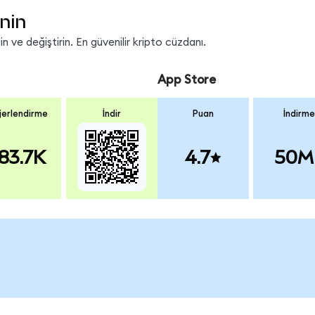
nin
 ve değiştirin. En güvenilir kripto cüzdanı.
App Store
erlendirme
İndir
Puan
İndirme
83.7K
4.7
50M