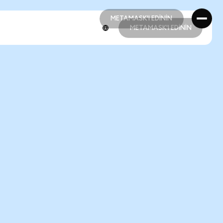
METAMASK'I EDİNİN
METAMASK'I EDİNİN
METAMASK'I EDİNİN
METAMASK'I EDİNİN