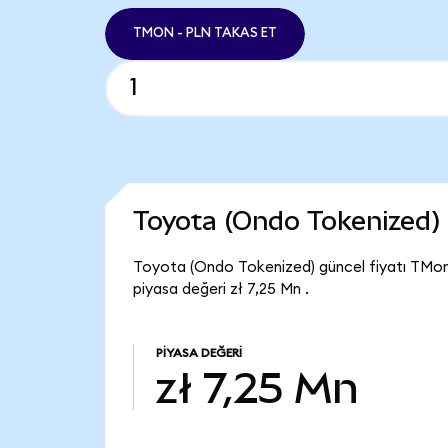
TMON - PLN TAKAS ET
Toyota (Ondo Tokenized)
Toyota (Ondo Tokenized) güncel fiyatı TMon
piyasa değeri zł 7,25 Mn .
PIYASA DEĞERI
zł 7,25 Mn