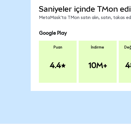
Saniyeler içinde TMon edi
MetaMask'ta TMon satın alın, satın, takas edin
Google Play
Puan
İndirme
Değ
4.4
10M+
4