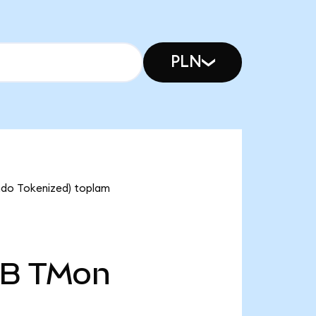
PLN
ndo Tokenized) toplam
 B
TMon