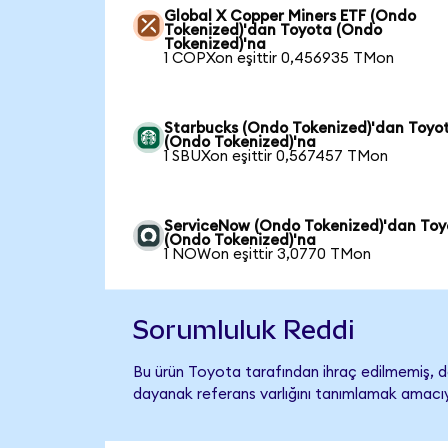
Global X Copper Miners ETF (Ondo
Tokenized)'dan Toyota (Ondo
Tokenized)'na
1 COPXon eşittir 0,456935 TMon
Starbucks (Ondo Tokenized)'dan Toyo
(Ondo Tokenized)'na
1 SBUXon eşittir 0,567457 TMon
ServiceNow (Ondo Tokenized)'dan Toy
(Ondo Tokenized)'na
1 NOWon eşittir 3,0770 TMon
Sorumluluk Reddi
Bu ürün Toyota tarafından ihraç edilmemiş, de
dayanak referans varlığını tanımlamak amacıyl