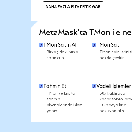
DAHA FAZLA İSTATİSTİK GÖR
DAHA FAZLA İSTATİSTİK GÖR
MetaMask'ta TMon ile nele
TMon Satın Al
TMon Sat
Birkaç dokunuşla
TMon coin'leriniz
satın alın.
nakde çevirin.
Tahmin Et
Vadeli İşlemler
TMon ve kripto
50x kaldıraca
tahmin
kadar token'lard
piyasalarında işlem
uzun veya kısa
yapın.
pozisyon alın.