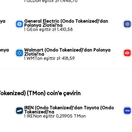
1 GLDon eşittir zł 1.448,70
nya
General Electric (Ondo Tokenized)'dan
Polonya Zlotisi'na
1 GEon eşittir zł 1.410,58
onya
Walmart (Ondo Tokenized)'dan Polonya
Zlotisi'na
1 WMTon eşittir zł 418,59
Tokenized) (TMon) coin'e çevirin
IREN (Ondo Tokenized)'dan Toyota (Ondo
Tokenized)'na
1 IRENon eşittir 0,211905 TMon