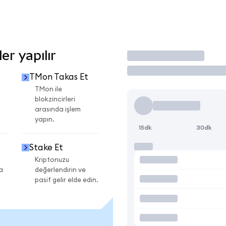
r yapılır
İşlem Yap
TMon Takas Et
i
TMon ile
blokzincirleri
arasında işlem
yapın.
15dk
30dk
Stake Et
Kriptonuzu
a
değerlendirin ve
pasif gelir elde edin.