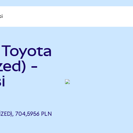
ci
 Toyota
ed) -
i
ED), 704,5956 PLN