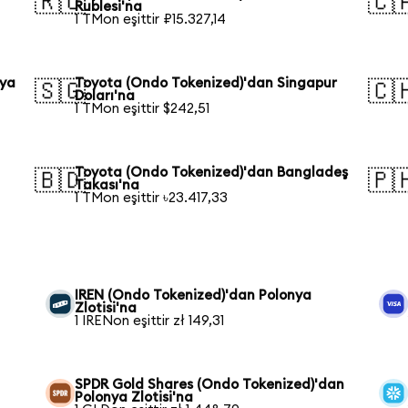
🇷🇺
🇨
Rublesi'na
1 TMon eşittir ₽15.327,14
lya
Toyota (Ondo Tokenized)'dan Singapur
🇸🇬
🇨
Doları'na
1 TMon eşittir $242,51
Toyota (Ondo Tokenized)'dan Bangladeş
🇧🇩
🇵
Takası'na
1 TMon eşittir ৳23.417,33
IREN (Ondo Tokenized)'dan Polonya
Zlotisi'na
1 IRENon eşittir zł 149,31
SPDR Gold Shares (Ondo Tokenized)'dan
Polonya Zlotisi'na