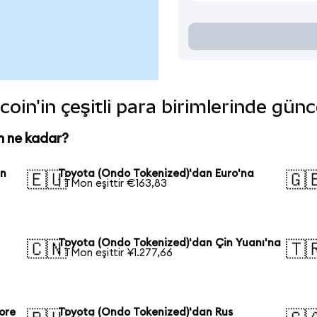
oin'in çeşitli para birimlerinde günc
n ne kadar?
an
Toyota (Ondo Tokenized)'dan Euro'na
🇪🇺
🇬
1 TMon eşittir €163,83
Toyota (Ondo Tokenized)'dan Çin Yuanı'na
🇨🇳
🇹
1 TMon eşittir ¥1.277,66
ore
Toyota (Ondo Tokenized)'dan Rus