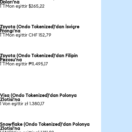

Doları'na
1 TMon eşittir $265,22
Toyota (Ondo Tokenized)'dan İsviçre

Frangı'na
1 TMon eşittir CHF 152,79
Toyota (Ondo Tokenized)'dan Filipin

Pezosu'na
1 TMon eşittir ₱11.495,17
Visa (Ondo Tokenized)'dan Polonya
Zlotisi'na
1 Von eşittir zł 1.380,17
Snowflake (Ondo Tokenized)'dan Polonya
Zlotisi'na