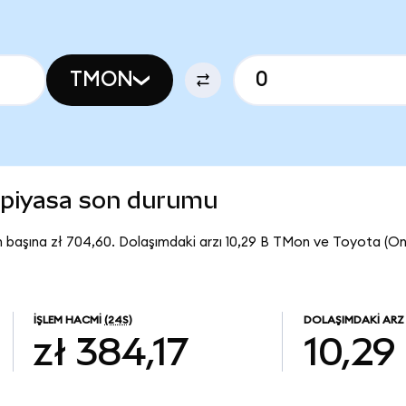
TMON
 piyasa son durumu
 başına zł 704,60. Dolaşımdaki arzı 10,29 B TMon ve Toyota (O
İŞLEM HACMI
(24S)
DOLAŞIMDAKI ARZ
zł 384,17
10,29