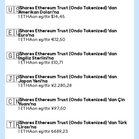
iShares Ethereum Trust (Ondo Tokenized) 'dan
🇺🇸
Amerikan Doları'na
1 ETHAon eşittir $14,45
iShares Ethereum Trust (Ondo Tokenized) 'dan
🇪🇺
Euro'na
1 ETHAon eşittir €12,50
iShares Ethereum Trust (Ondo Tokenized) 'dan
🇬🇧
İngiliz Sterlini'na
1 ETHAon eşittir £10,71
iShares Ethereum Trust (Ondo Tokenized) 'dan
🇯🇵
Japon Yeni'na
1 ETHAon eşittir ¥2.280,28
iShares Ethereum Trust (Ondo Tokenized) 'dan Çin
🇨🇳
Yuanı'na
1 ETHAon eşittir ¥97,50
iShares Ethereum Trust (Ondo Tokenized) 'dan Türk
🇹🇷
Lirası'na
1 ETHAon eşittir ₺689,23