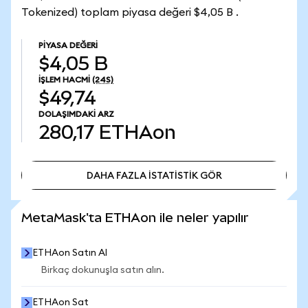
Tokenized) toplam piyasa değeri $4,05 B .
PIYASA DEĞERI
$4,05 B
İŞLEM HACMI
(24S)
$49,74
DOLAŞIMDAKI ARZ
280,17
ETHAon
DAHA FAZLA İSTATİSTİK GÖR
DAHA FAZLA İSTATİSTİK GÖR
MetaMask'ta ETHAon ile neler yapılır
ETHAon Satın Al
Birkaç dokunuşla satın alın.
ETHAon Sat