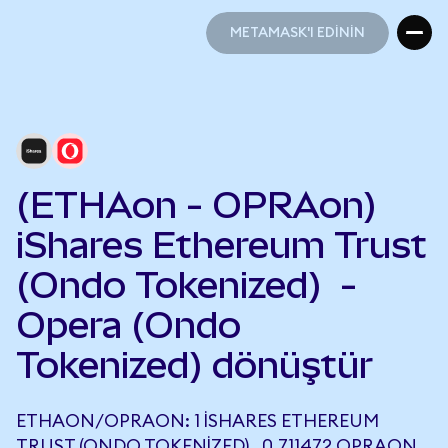
METAMASK'I EDİNİN
METAMASK'I EDİNİN
(ETHAon - OPRAon)
iShares Ethereum Trust
(Ondo Tokenized) -
Opera (Ondo
Tokenized) dönüştür
ETHAON/OPRAON: 1 ISHARES ETHEREUM
TRUST (ONDO TOKENIZED) , 0,711472 OPRAON