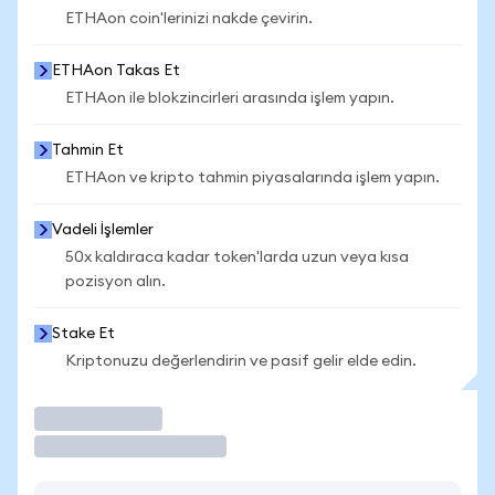
ETHAon coin'lerinizi nakde çevirin.
ETHAon Takas Et
ETHAon ile blokzincirleri arasında işlem yapın.
Tahmin Et
ETHAon ve kripto tahmin piyasalarında işlem yapın.
Vadeli İşlemler
50x kaldıraca kadar token'larda uzun veya kısa
pozisyon alın.
Stake Et
Kriptonuzu değerlendirin ve pasif gelir elde edin.
İşlem Yap