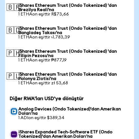
iShares Ethereum Trust (Ondo Tokenized) 'dan
🇧🇷
Brezilya Reali'na
1 ETHAon eşittir R$73,66
iShares Ethereum Trust (Ondo Tokenized) 'dan
🇧🇩
Bangladeş Takası'na
1 ETHAon eşittir ৳1.783,39
iShares Ethereum Trust (Ondo Tokenized) 'dan
🇵🇭
Filipin Pezosu'na
1 ETHAon eşittir ₱877,19
iShares Ethereum Trust (Ondo Tokenized) 'dan
🇵🇱
Polonya Zlotisi'na
1 ETHAon eşittir zł 53,68
Diğer RWA'ları USD'ye dönüştür
Analog Devices (Ondo Tokenized)'dan Amerikan
Doları'na
1 ADIon eşittir $389,34
iShares Expanded Tech-Software ETF (Ondo
Tokenized)'dan Amerikan Doları'na