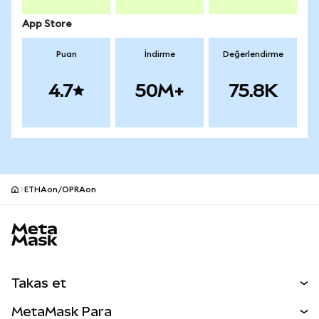
App Store
Puan
İndirme
Değerlendirme
4.7
50M+
75.8K
ETHAon/OPRAon
MetaMask site alt bilgisi
Takas et
Takas İşlemleri
MetaMask Para