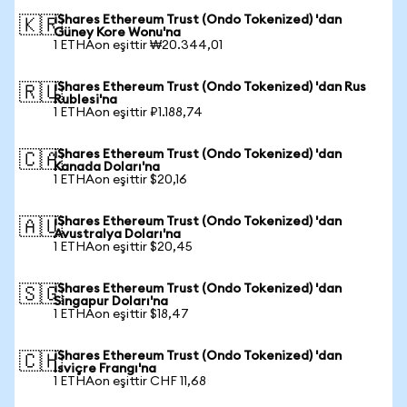
iShares Ethereum Trust (Ondo Tokenized) 'dan
🇰🇷
Güney Kore Wonu'na
1 ETHAon eşittir ₩20.344,01
iShares Ethereum Trust (Ondo Tokenized) 'dan Rus
🇷🇺
Rublesi'na
1 ETHAon eşittir ₽1.188,74
iShares Ethereum Trust (Ondo Tokenized) 'dan
🇨🇦
Kanada Doları'na
1 ETHAon eşittir $20,16
iShares Ethereum Trust (Ondo Tokenized) 'dan
🇦🇺
Avustralya Doları'na
1 ETHAon eşittir $20,45
iShares Ethereum Trust (Ondo Tokenized) 'dan
🇸🇬
Singapur Doları'na
1 ETHAon eşittir $18,47
iShares Ethereum Trust (Ondo Tokenized) 'dan
🇨🇭
İsviçre Frangı'na
1 ETHAon eşittir CHF 11,68