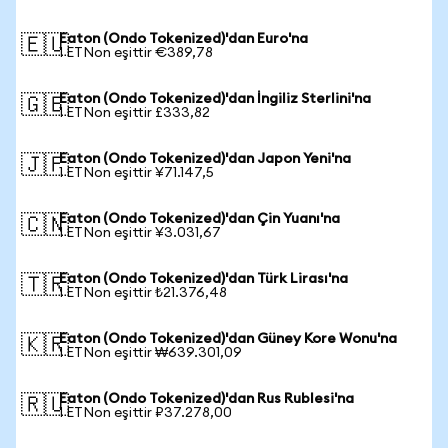
Eaton (Ondo Tokenized)'dan Euro'na
🇪🇺
1 ETNon eşittir €389,78
Eaton (Ondo Tokenized)'dan İngiliz Sterlini'na
🇬🇧
1 ETNon eşittir £333,82
Eaton (Ondo Tokenized)'dan Japon Yeni'na
🇯🇵
1 ETNon eşittir ¥71.147,5
Eaton (Ondo Tokenized)'dan Çin Yuanı'na
🇨🇳
1 ETNon eşittir ¥3.031,67
Eaton (Ondo Tokenized)'dan Türk Lirası'na
🇹🇷
1 ETNon eşittir ₺21.376,48
Eaton (Ondo Tokenized)'dan Güney Kore Wonu'na
🇰🇷
1 ETNon eşittir ₩639.301,09
Eaton (Ondo Tokenized)'dan Rus Rublesi'na
🇷🇺
1 ETNon eşittir ₽37.278,00