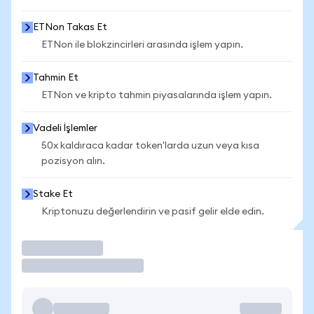
ETNon Takas Et
ETNon ile blokzincirleri arasında işlem yapın.
Tahmin Et
ETNon ve kripto tahmin piyasalarında işlem yapın.
Vadeli İşlemler
50x kaldıraca kadar token'larda uzun veya kısa
pozisyon alın.
Stake Et
Kriptonuzu değerlendirin ve pasif gelir elde edin.
İşlem Yap