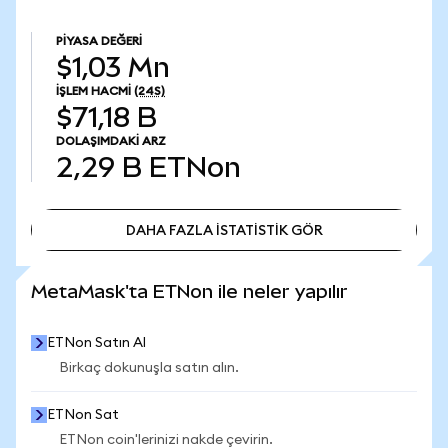
PIYASA DEĞERI
$1,03 Mn
İŞLEM HACMI
(24S)
$71,18 B
DOLAŞIMDAKI ARZ
2,29 B
ETNon
DAHA FAZLA İSTATİSTİK GÖR
DAHA FAZLA İSTATİSTİK GÖR
MetaMask'ta ETNon ile neler yapılır
ETNon Satın Al
Birkaç dokunuşla satın alın.
ETNon Sat
ETNon coin'lerinizi nakde çevirin.