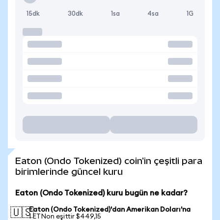
15dk
30dk
1sa
4sa
1G
Eaton (Ondo Tokenized) coin'in çeşitli para
birimlerinde güncel kuru
Eaton (Ondo Tokenized) kuru bugün ne kadar?
Eaton (Ondo Tokenized)'dan Amerikan Doları'na
🇺🇸
1 ETNon eşittir $449,15