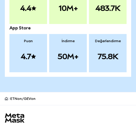
4.4
10M+
483.7K
App Store
Puan
İndirme
Değerlendirme
4.7
50M+
75.8K
ETNon/GEVon
MetaMask site alt bilgisi