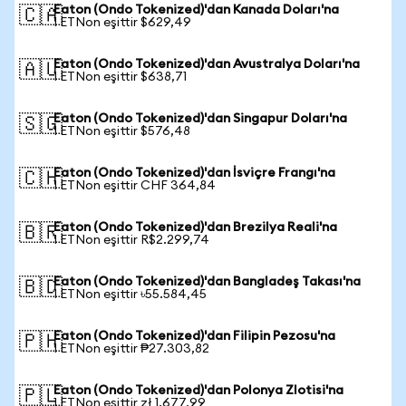
Eaton (Ondo Tokenized)'dan Kanada Doları'na
🇨🇦
1 ETNon eşittir $629,49
Eaton (Ondo Tokenized)'dan Avustralya Doları'na
🇦🇺
1 ETNon eşittir $638,71
Eaton (Ondo Tokenized)'dan Singapur Doları'na
🇸🇬
1 ETNon eşittir $576,48
Eaton (Ondo Tokenized)'dan İsviçre Frangı'na
🇨🇭
1 ETNon eşittir CHF 364,84
Eaton (Ondo Tokenized)'dan Brezilya Reali'na
🇧🇷
1 ETNon eşittir R$2.299,74
Eaton (Ondo Tokenized)'dan Bangladeş Takası'na
🇧🇩
1 ETNon eşittir ৳55.584,45
Eaton (Ondo Tokenized)'dan Filipin Pezosu'na
🇵🇭
1 ETNon eşittir ₱27.303,82
Eaton (Ondo Tokenized)'dan Polonya Zlotisi'na
🇵🇱
1 ETNon eşittir zł 1.677,99