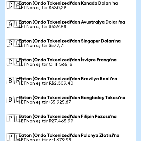
Eaton (Ondo Tokenized)'dan Kanada Doları'na
🇨🇦
1 ETNon eşittir $630,29
Eaton (Ondo Tokenized)'dan Avustralya Doları'na
🇦🇺
1 ETNon eşittir $639,98
Eaton (Ondo Tokenized)'dan Singapur Doları'na
🇸🇬
1 ETNon eşittir $577,71
Eaton (Ondo Tokenized)'dan İsviçre Frangı'na
🇨🇭
1 ETNon eşittir CHF 365,16
Eaton (Ondo Tokenized)'dan Brezilya Reali'na
🇧🇷
1 ETNon eşittir R$2.309,40
Eaton (Ondo Tokenized)'dan Bangladeş Takası'na
🇧🇩
1 ETNon eşittir ৳55.925,87
Eaton (Ondo Tokenized)'dan Filipin Pezosu'na
🇵🇭
1 ETNon eşittir ₱27.465,99
Eaton (Ondo Tokenized)'dan Polonya Zlotisi'na
🇵🇱
1 ETNon eşittir zł 1.679,98