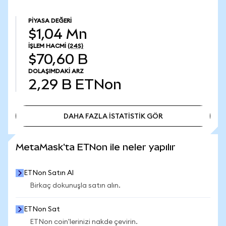
PIYASA DEĞERI
$1,04 Mn
İŞLEM HACMI
(24S)
$70,60 B
DOLAŞIMDAKI ARZ
2,29 B
ETNon
DAHA FAZLA İSTATİSTİK GÖR
DAHA FAZLA İSTATİSTİK GÖR
MetaMask'ta ETNon ile neler yapılır
ETNon Satın Al
Birkaç dokunuşla satın alın.
ETNon Sat
ETNon coin'lerinizi nakde çevirin.