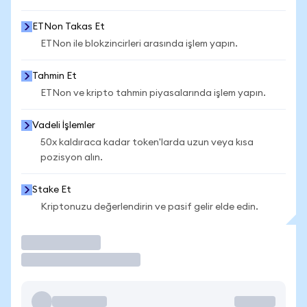
ETNon Takas Et
ETNon ile blokzincirleri arasında işlem yapın.
Tahmin Et
ETNon ve kripto tahmin piyasalarında işlem yapın.
Vadeli İşlemler
50x kaldıraca kadar token'larda uzun veya kısa
pozisyon alın.
Stake Et
Kriptonuzu değerlendirin ve pasif gelir elde edin.
İşlem Yap