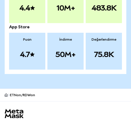
4.4
10M+
483.8K
App Store
Puan
İndirme
Değerlendirme
4.7
50M+
75.8K
ETNon/RDWon
MetaMask site alt bilgisi