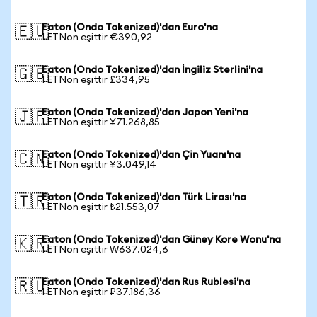
Eaton (Ondo Tokenized)'dan Euro'na
🇪🇺
1 ETNon eşittir €390,92
Eaton (Ondo Tokenized)'dan İngiliz Sterlini'na
🇬🇧
1 ETNon eşittir £334,95
Eaton (Ondo Tokenized)'dan Japon Yeni'na
🇯🇵
1 ETNon eşittir ¥71.268,85
Eaton (Ondo Tokenized)'dan Çin Yuanı'na
🇨🇳
1 ETNon eşittir ¥3.049,14
Eaton (Ondo Tokenized)'dan Türk Lirası'na
🇹🇷
1 ETNon eşittir ₺21.553,07
Eaton (Ondo Tokenized)'dan Güney Kore Wonu'na
🇰🇷
1 ETNon eşittir ₩637.024,6
Eaton (Ondo Tokenized)'dan Rus Rublesi'na
🇷🇺
1 ETNon eşittir ₽37.186,36