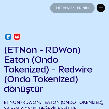
METAMASK'I EDİNİN
METAMASK'I EDİNİN
(ETNon - RDWon)
Eaton (Ondo
Tokenized) - Redwire
(Ondo Tokenized)
dönüştür
ETNON/RDWON: 1 EATON (ONDO TOKENIZED),
34,6761 RDWON DEĞERINE EŞITTIR