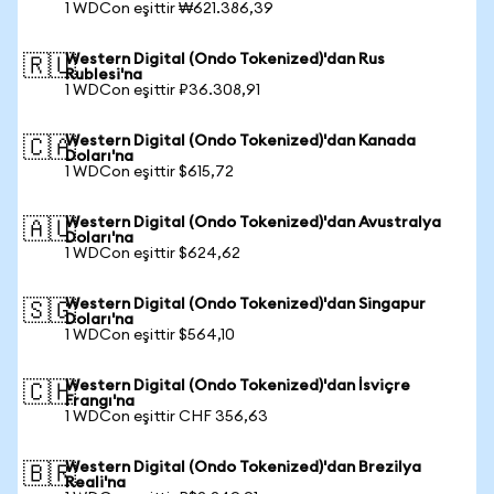
1 WDCon eşittir ₩621.386,39
Western Digital (Ondo Tokenized)'dan Rus
🇷🇺
Rublesi'na
1 WDCon eşittir ₽36.308,91
Western Digital (Ondo Tokenized)'dan Kanada
🇨🇦
Doları'na
1 WDCon eşittir $615,72
Western Digital (Ondo Tokenized)'dan Avustralya
🇦🇺
Doları'na
1 WDCon eşittir $624,62
Western Digital (Ondo Tokenized)'dan Singapur
🇸🇬
Doları'na
1 WDCon eşittir $564,10
Western Digital (Ondo Tokenized)'dan İsviçre
🇨🇭
Frangı'na
1 WDCon eşittir CHF 356,63
Western Digital (Ondo Tokenized)'dan Brezilya
🇧🇷
Reali'na