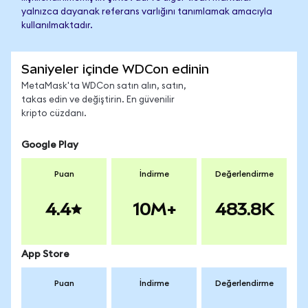
yalnızca dayanak referans varlığını tanımlamak amacıyla
kullanılmaktadır.
Saniyeler içinde WDCon edinin
MetaMask'ta WDCon satın alın, satın,
takas edin ve değiştirin. En güvenilir
kripto cüzdanı.
Google Play
Puan
İndirme
Değerlendirme
4.4
10M+
483.8K
App Store
Puan
İndirme
Değerlendirme