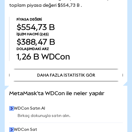
toplam piyasa değeri $554,73 B .
PIYASA DEĞERI
$554,73 B
İŞLEM HACMI
(24S)
$388,47 B
DOLAŞIMDAKI ARZ
1,26 B
WDCon
DAHA FAZLA İSTATİSTİK GÖR
DAHA FAZLA İSTATİSTİK GÖR
MetaMask'ta WDCon ile neler yapılır
WDCon Satın Al
Birkaç dokunuşla satın alın.
WDCon Sat