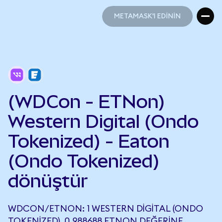
METAMASK'I EDİNİN
METAMASK'I EDİNİN
(WDCon - ETNon)
Western Digital (Ondo
Tokenized) - Eaton
(Ondo Tokenized)
dönüştür
WDCON/ETNON: 1 WESTERN DIGITAL (ONDO
TOKENIZED), 0,988688 ETNON DEĞERINE