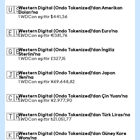
Western Digital (Ondo Tokenized)'dan Amerikan
🇺🇸
Doları'na
1 WDCon eşittir $441,36
Western Digital (Ondo Tokenized)'dan Euro'na
🇪🇺
1 WDCon eşittir €381,76
Western Digital (Ondo Tokenized)'dan İngiliz
🇬🇧
Sterlini'na
1 WDCon eşittir £327,15
Western Digital (Ondo Tokenized)'dan Japon
🇯🇵
Yeni'na
1 WDCon eşittir ¥69.648,82
Western Digital (Ondo Tokenized)'dan Çin Yuanı'na
🇨🇳
1 WDCon eşittir ¥2.977,90
Western Digital (Ondo Tokenized)'dan Türk Lirası'na
🇹🇷
1 WDCon eşittir ₺21.051,77
Western Digital (Ondo Tokenized)'dan Güney Kore
🇰🇷
Wonu'na