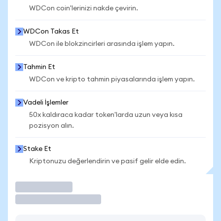
WDCon coin'lerinizi nakde çevirin.
WDCon Takas Et
WDCon ile blokzincirleri arasında işlem yapın.
Tahmin Et
WDCon ve kripto tahmin piyasalarında işlem yapın.
Vadeli İşlemler
50x kaldıraca kadar token'larda uzun veya kısa
pozisyon alın.
Stake Et
Kriptonuzu değerlendirin ve pasif gelir elde edin.
İşlem Yap