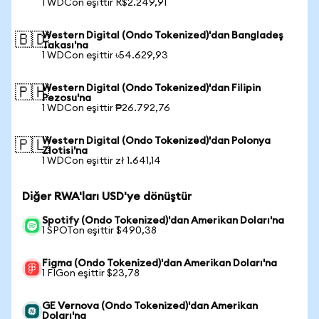
1 WDCon eşittir R$2.249,91
Western Digital (Ondo Tokenized)'dan Bangladeş
🇧🇩
Takası'na
1 WDCon eşittir ৳54.629,93
Western Digital (Ondo Tokenized)'dan Filipin
🇵🇭
Pezosu'na
1 WDCon eşittir ₱26.792,76
Western Digital (Ondo Tokenized)'dan Polonya
🇵🇱
Zlotisi'na
1 WDCon eşittir zł 1.641,14
Diğer RWA'ları USD'ye dönüştür
Spotify (Ondo Tokenized)'dan Amerikan Doları'na
1 SPOTon eşittir $490,38
Figma (Ondo Tokenized)'dan Amerikan Doları'na
1 FIGon eşittir $23,78
GE Vernova (Ondo Tokenized)'dan Amerikan
Doları'na