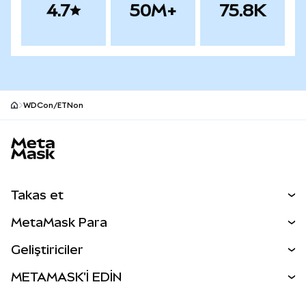
4.7
50M+
75.8K
WDCon/ETNon
MetaMask site alt bilgisi
Takas et
Takas İşlemleri
MetaMask Para
Tahmin Et
YENİ
Kripto Al
Geliştiriciler
Perps
YENİ
MetaMask Kart
Dökümantasyon
METAMASK'İ EDİN
RWA'lar
mUSD
YENİ
Kontrol Paneli
İşlem Kalkanı