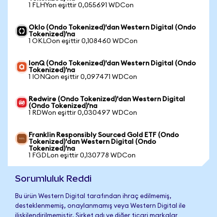
1 FLHYon eşittir 0,055691 WDCon
Oklo (Ondo Tokenized)'dan Western Digital (Ondo
Tokenized)'na
1 OKLOon eşittir 0,108460 WDCon
IonQ (Ondo Tokenized)'dan Western Digital (Ondo
Tokenized)'na
1 IONQon eşittir 0,097471 WDCon
Redwire (Ondo Tokenized)'dan Western Digital
(Ondo Tokenized)'na
1 RDWon eşittir 0,030497 WDCon
Franklin Responsibly Sourced Gold ETF (Ondo
Tokenized)'dan Western Digital (Ondo
Tokenized)'na
1 FGDLon eşittir 0,130778 WDCon
Sorumluluk Reddi
Bu ürün Western Digital tarafından ihraç edilmemiş,
desteklenmemiş, onaylanmamış veya Western Digital ile
ilişkilendirilmemiştir. Şirket adı ve diğer ticari markalar