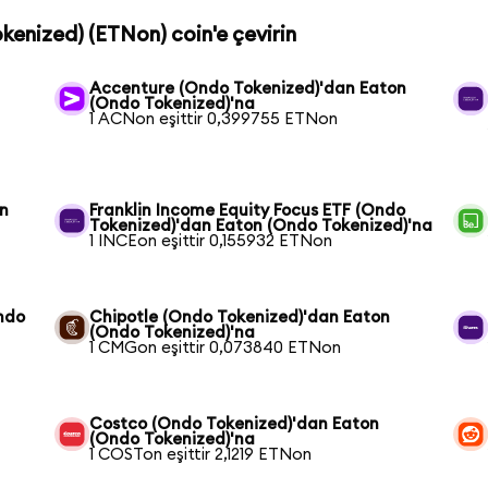
kenized) (ETNon) coin'e çevirin
Accenture (Ondo Tokenized)'dan Eaton
(Ondo Tokenized)'na
1 ACNon eşittir 0,399755 ETNon
on
Franklin Income Equity Focus ETF (Ondo
Tokenized)'dan Eaton (Ondo Tokenized)'na
1 INCEon eşittir 0,155932 ETNon
ndo
Chipotle (Ondo Tokenized)'dan Eaton
(Ondo Tokenized)'na
1 CMGon eşittir 0,073840 ETNon
Costco (Ondo Tokenized)'dan Eaton
(Ondo Tokenized)'na
1 COSTon eşittir 2,1219 ETNon