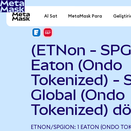
Al Sat
MetaMask Para
Geliştiri
(ETNon - SPG
Eaton (Ondo
Tokenized) -
Global (Ondo
Tokenized) d
ETNON/SPGION: 1 EATON (ONDO TOKE