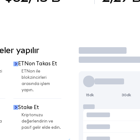
er yapılır
İşlem Yap
ETNon Takas Et
zi
ETNon ile
blokzincirleri
arasında işlem
yapın.
15dk
30dk
Stake Et
Kriptonuzu
a
değerlendirin ve
pasif gelir elde edin.