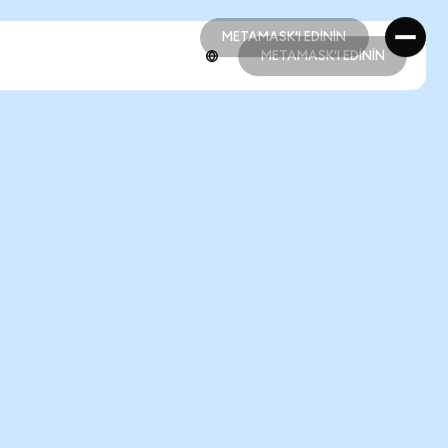
METAMASK'I EDİNİN
METAMASK'I EDİNİN
METAMASK'I EDİNİN
METAMASK'I EDİNİN