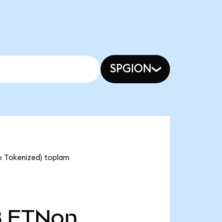
SPGION
o Tokenized) toplam
B
ETNon