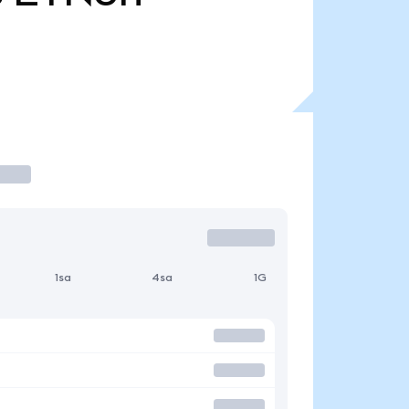
1sa
4sa
1G