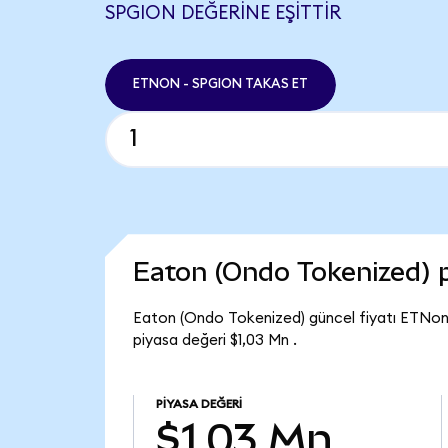
SPGION DEĞERINE EŞITTIR
ETNON - SPGION TAKAS ET
Eaton (Ondo Tokenized) 
Eaton (Ondo Tokenized) güncel fiyatı ETNon
piyasa değeri $1,03 Mn .
PIYASA DEĞERI
$1,03 Mn