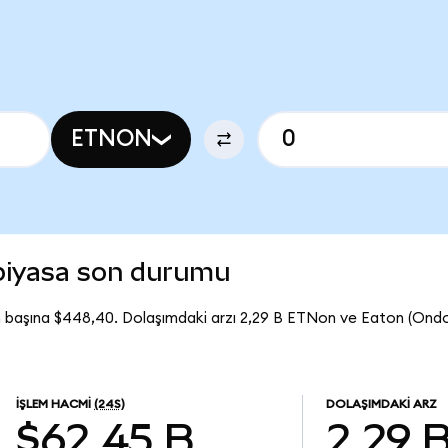
ETNON
piyasa son durumu
 başına $448,40. Dolaşımdaki arzı 2,29 B ETNon ve Eaton (Ond
İŞLEM HACMI
(24S)
DOLAŞIMDAKI ARZ
$62,45 B
2,29 