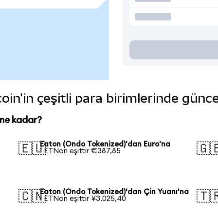
in'in çeşitli para birimlerinde günce
 ne kadar?
n
Eaton (Ondo Tokenized)'dan Euro'na
🇪🇺
🇬
1 ETNon eşittir €387,85
Eaton (Ondo Tokenized)'dan Çin Yuanı'na
🇨🇳
🇹
1 ETNon eşittir ¥3.025,40