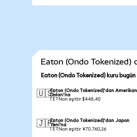
Eaton (Ondo Tokenized) co
Eaton (Ondo Tokenized) kuru bugün
Eaton (Ondo Tokenized)'dan Amerika
🇺🇸
Doları'na
1 ETNon eşittir $448,40
Eaton (Ondo Tokenized)'dan Japon
🇯🇵
Yeni'na
1 ETNon eşittir ¥70.760,26