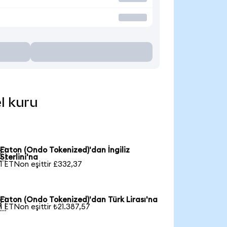
l kuru
Eaton (Ondo Tokenized)'dan İngiliz

Sterlini'na
1 ETNon eşittir £332,37
Eaton (Ondo Tokenized)'dan Türk Lirası'na

1 ETNon eşittir ₺21.387,57