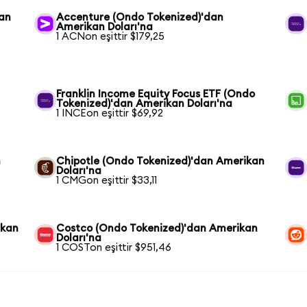
kan
Accenture (Ondo Tokenized)'dan
Amerikan Doları'na
1 ACNon eşittir $179,25
Franklin Income Equity Focus ETF (Ondo
Tokenized)'dan Amerikan Doları'na
1 INCEon eşittir $69,92
n
Chipotle (Ondo Tokenized)'dan Amerikan
Doları'na
1 CMGon eşittir $33,11
ikan
Costco (Ondo Tokenized)'dan Amerikan
Doları'na
1 COSTon eşittir $951,46