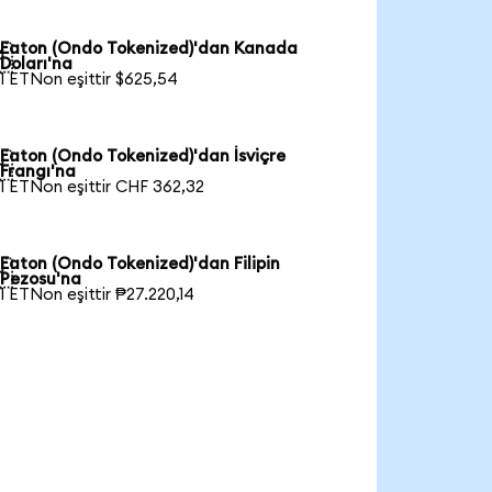
Eaton (Ondo Tokenized)'dan Kanada

Doları'na
1 ETNon eşittir $625,54
Eaton (Ondo Tokenized)'dan İsviçre

Frangı'na
1 ETNon eşittir CHF 362,32
Eaton (Ondo Tokenized)'dan Filipin

Pezosu'na
1 ETNon eşittir ₱27.220,14