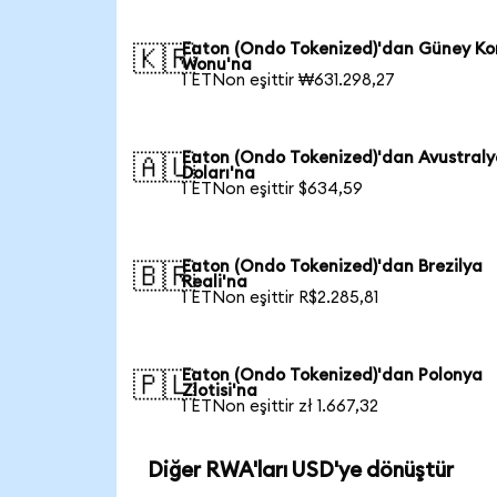
Eaton (Ondo Tokenized)'dan Güney Ko
🇰🇷
Wonu'na
1 ETNon eşittir ₩631.298,27
Eaton (Ondo Tokenized)'dan Avustral
🇦🇺
Doları'na
1 ETNon eşittir $634,59
Eaton (Ondo Tokenized)'dan Brezilya
🇧🇷
Reali'na
1 ETNon eşittir R$2.285,81
Eaton (Ondo Tokenized)'dan Polonya
🇵🇱
Zlotisi'na
1 ETNon eşittir zł 1.667,32
Diğer RWA'ları USD'ye dönüştür