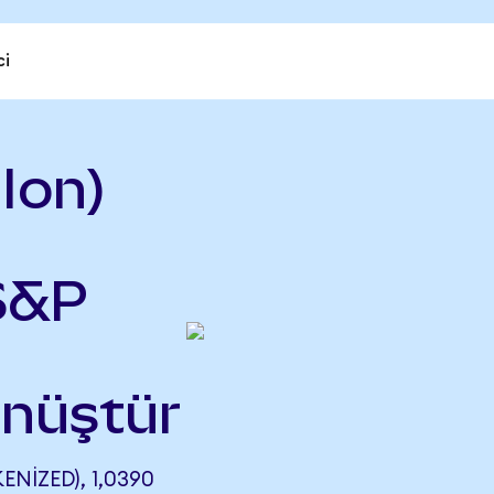
ci
Ion)
 S&P
önüştür
NIZED), 1,0390