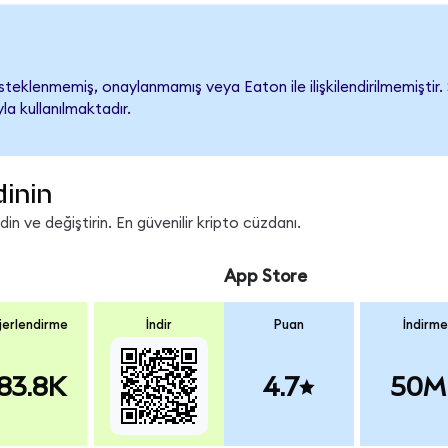
eklenmemiş, onaylanmamış veya Eaton ile ilişkilendirilmemiştir. Ş
a kullanılmaktadır.
dinin
n ve değiştirin. En güvenilir kripto cüzdanı.
App Store
erlendirme
İndir
Puan
İndirme
83.8K
4.7
50M