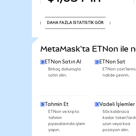
DAHA FAZLA İSTATİSTİK GÖR
DAHA FAZLA İSTATİSTİK GÖR
MetaMask'ta ETNon ile nel
ETNon Satın Al
ETNon Sat
Birkaç dokunuşla
ETNon coin'lerini
satın alın.
nakde çevirin.
Tahmin Et
Vadeli İşlemler
ETNon ve kripto
50x kaldıraca
tahmin
kadar token'lard
piyasalarında işlem
uzun veya kısa
yapın.
pozisyon alın.