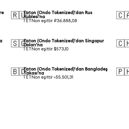
re
Eaton (Ondo Tokenized)'dan Rus
🇷🇺
🇨
Rublesi'na
1 ETNon eşittir ₽36.888,08
ya
Eaton (Ondo Tokenized)'dan Singapur
🇸🇬
🇨
Doları'na
1 ETNon eşittir $573,10
Eaton (Ondo Tokenized)'dan Bangladeş
🇧🇩
🇵
Takası'na
1 ETNon eşittir ৳55.501,31