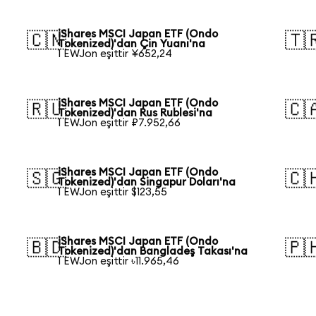
iShares MSCI Japan ETF (Ondo
🇨🇳
🇹
Tokenized)'dan Çin Yuanı'na
1 EWJon eşittir ¥652,24
iShares MSCI Japan ETF (Ondo
🇷🇺
🇨
Tokenized)'dan Rus Rublesi'na
1 EWJon eşittir ₽7.952,66
iShares MSCI Japan ETF (Ondo
🇸🇬
🇨
Tokenized)'dan Singapur Doları'na
1 EWJon eşittir $123,55
iShares MSCI Japan ETF (Ondo
🇧🇩
🇵
Tokenized)'dan Bangladeş Takası'na
1 EWJon eşittir ৳11.965,46