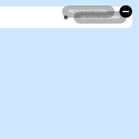
METAMASK'I EDİNİN
METAMASK'I EDİNİN
METAMASK'I EDİNİN
METAMASK'I EDİNİN