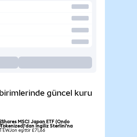
 birimlerinde güncel kuru
iShares MSCI Japan ETF (Ondo

Tokenized)'dan İngiliz Sterlini'na
1 EWJon eşittir £71,66