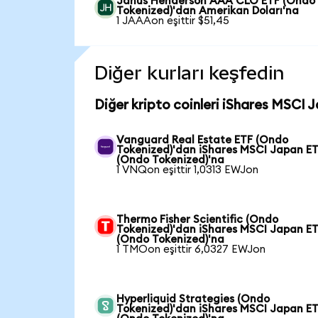
Janus Henderson AAA CLO ETF (Ondo
Tokenized)'dan Amerikan Doları'na
1 JAAAon eşittir $51,45
Diğer kurları keşfedin
Diğer kripto coinleri iShares MSCI 
Vanguard Real Estate ETF (Ondo
Tokenized)'dan iShares MSCI Japan E
(Ondo Tokenized)'na
1 VNQon eşittir 1,0313 EWJon
Thermo Fisher Scientific (Ondo
Tokenized)'dan iShares MSCI Japan E
(Ondo Tokenized)'na
1 TMOon eşittir 6,0327 EWJon
Hyperliquid Strategies (Ondo
Tokenized)'dan iShares MSCI Japan E