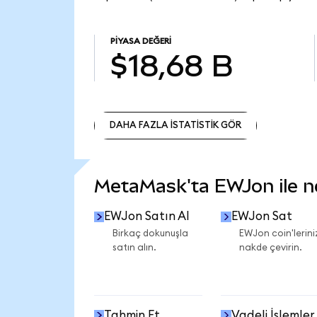
PIYASA DEĞERI
$18,68 B
DAHA FAZLA İSTATİSTİK GÖR
DAHA FAZLA İSTATİSTİK GÖR
MetaMask'ta EWJon ile nel
EWJon Satın Al
EWJon Sat
Birkaç dokunuşla
EWJon coin'lerini
satın alın.
nakde çevirin.
Tahmin Et
Vadeli İşlemler