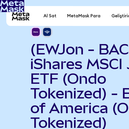
Al Sat
MetaMask Para
Geliştiri
(EWJon - BAC
iShares MSCI
ETF (Ondo
Tokenized) - 
of America (
Tokenized)