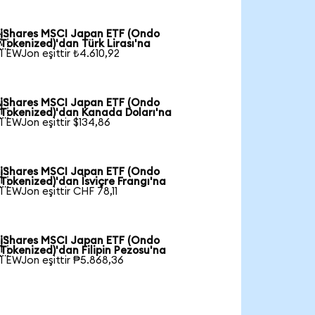
iShares MSCI Japan ETF (Ondo

Tokenized)'dan Türk Lirası'na
1 EWJon eşittir ₺4.610,92
iShares MSCI Japan ETF (Ondo

Tokenized)'dan Kanada Doları'na
1 EWJon eşittir $134,86
iShares MSCI Japan ETF (Ondo

Tokenized)'dan İsviçre Frangı'na
1 EWJon eşittir CHF 78,11
iShares MSCI Japan ETF (Ondo

Tokenized)'dan Filipin Pezosu'na
1 EWJon eşittir ₱5.868,36