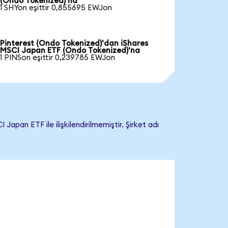
(Ondo Tokenized)'na
1 SHYon eşittir 0,855695 EWJon
Pinterest (Ondo Tokenized)'dan iShares
MSCI Japan ETF (Ondo Tokenized)'na
1 PINSon eşittir 0,239785 EWJon
an ETF ile ilişkilendirilmemiştir. Şirket adı