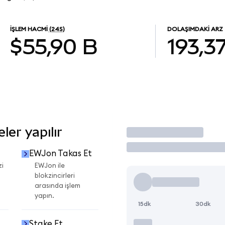
İŞLEM HACMI
(24S)
DOLAŞIMDAKI ARZ
$55,90 B
193,3
er yapılır
İşlem Yap
EWJon Takas Et
zi
EWJon ile
blokzincirleri
arasında işlem
yapın.
15dk
30dk
Stake Et