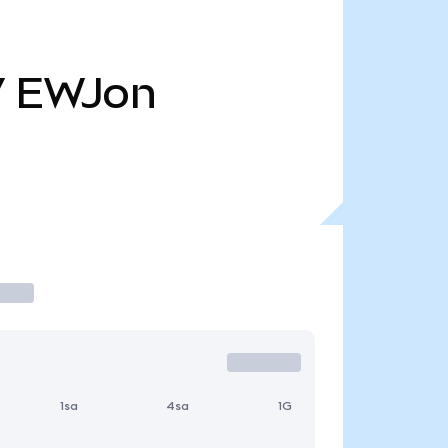
7
EWJon
1sa
4sa
1G