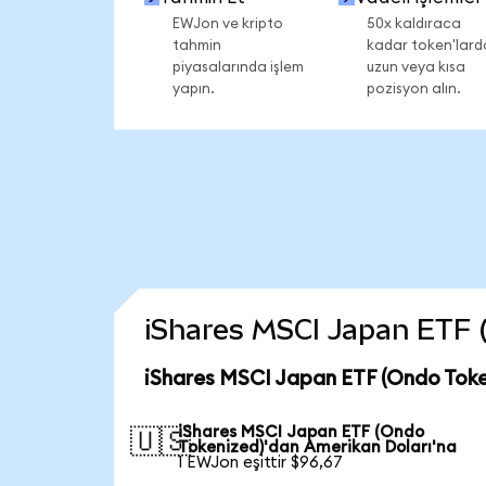
EWJon ve kripto
50x kaldıraca
tahmin
kadar token'lard
piyasalarında işlem
uzun veya kısa
yapın.
pozisyon alın.
iShares MSCI Japan ETF (O
iShares MSCI Japan ETF (Ondo Toke
iShares MSCI Japan ETF (Ondo
🇺🇸
Tokenized)'dan Amerikan Doları'na
1 EWJon eşittir $96,67