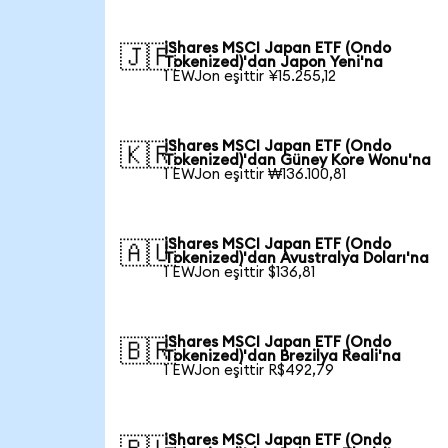
iShares MSCI Japan ETF (Ondo
🇯🇵
Tokenized)'dan Japon Yeni'na
1 EWJon eşittir ¥15.255,12
iShares MSCI Japan ETF (Ondo
🇰🇷
Tokenized)'dan Güney Kore Wonu'na
1 EWJon eşittir ₩136.100,81
iShares MSCI Japan ETF (Ondo
🇦🇺
Tokenized)'dan Avustralya Doları'na
1 EWJon eşittir $136,81
iShares MSCI Japan ETF (Ondo
🇧🇷
Tokenized)'dan Brezilya Reali'na
1 EWJon eşittir R$492,79
iShares MSCI Japan ETF (Ondo