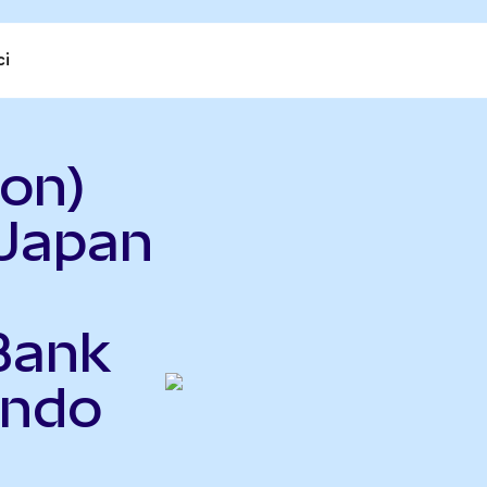
ci
on)
 Japan
Bank
Ondo