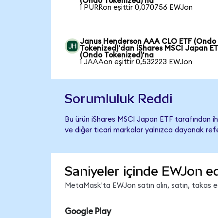
(Ondo Tokenized)'na
1 PURRon eşittir 0,070756 EWJon
Janus Henderson AAA CLO ETF (Ondo
Tokenized)'dan iShares MSCI Japan E
(Ondo Tokenized)'na
1 JAAAon eşittir 0,532223 EWJon
Sorumluluk Reddi
Bu ürün iShares MSCI Japan ETF tarafından ihr
ve diğer ticari markalar yalnızca dayanak refe
Saniyeler içinde EWJon ed
MetaMask'ta EWJon satın alın, satın, takas edi
Google Play