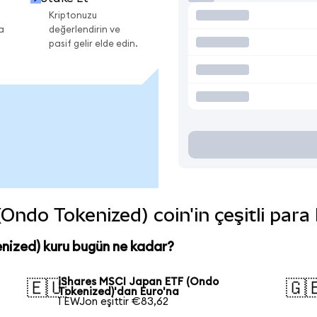
Kriptonuzu
a
değerlendirin ve
pasif gelir elde edin.
ndo Tokenized) coin'in çeşitli para
nized) kuru bugün ne kadar?
iShares MSCI Japan ETF (Ondo
🇪🇺
🇬
Tokenized)'dan Euro'na
1 EWJon eşittir €83,62