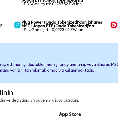
Japan ETF (Ondo Tokenized)'na
1 PDBCon eşittir 0,178752 EWJon
Plug Power (Ondo Tokenized)'dan iShares
TF
MSCI Japan ETF (Ondo Tokenized)'na
1 PLUGon eşittir 0,022344 EWJon
aç edilmemiş, desteklenmemiş, onaylanmamış veya iShares MSCI Jap
rans varlığını tanımlamak amacıyla kullanılmaktadır.
inin
n ve değiştirin. En güvenilir kripto cüzdanı.
App Store