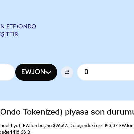
AN ETF (ONDO
EŞITTIR
EWJON
(Ondo Tokenized) piyasa son durum
cel fiyatı EWJon başına $96,67. Dolaşımdaki arzı 193,37 EWJon
ğeri $18,68 B .