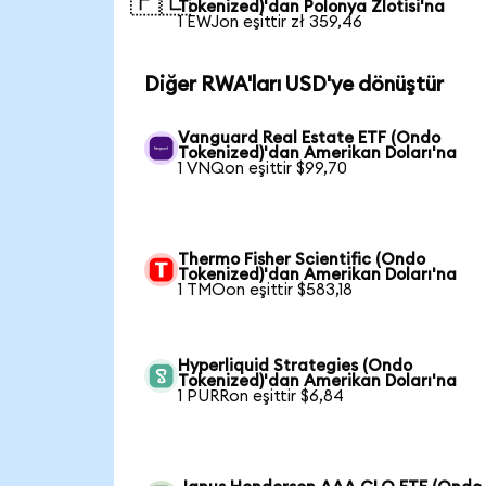
🇵🇱
Tokenized)'dan Polonya Zlotisi'na
1 EWJon eşittir zł 359,46
Diğer RWA'ları USD'ye dönüştür
Vanguard Real Estate ETF (Ondo
Tokenized)'dan Amerikan Doları'na
1 VNQon eşittir $99,70
Thermo Fisher Scientific (Ondo
Tokenized)'dan Amerikan Doları'na
1 TMOon eşittir $583,18
Hyperliquid Strategies (Ondo
Tokenized)'dan Amerikan Doları'na
1 PURRon eşittir $6,84