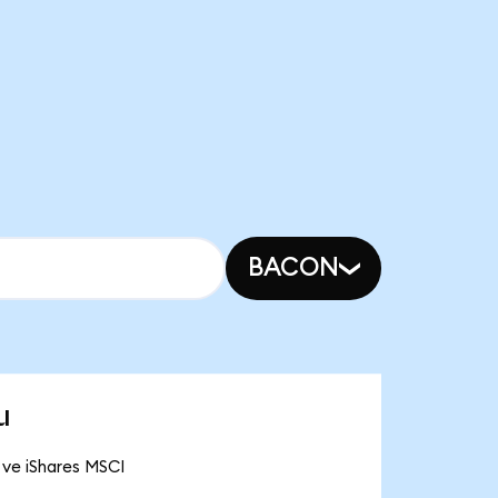
BACON
u
 ve iShares MSCI