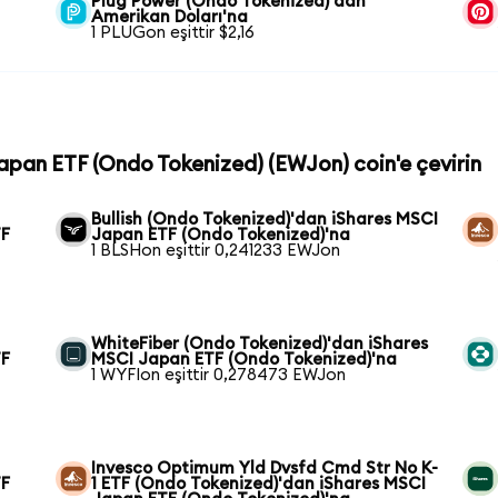
Plug Power (Ondo Tokenized)'dan
Amerikan Doları'na
1 PLUGon eşittir $2,16
Japan ETF (Ondo Tokenized) (EWJon) coin'e çevirin
Bullish (Ondo Tokenized)'dan iShares MSCI
TF
Japan ETF (Ondo Tokenized)'na
1 BLSHon eşittir 0,241233 EWJon
WhiteFiber (Ondo Tokenized)'dan iShares
TF
MSCI Japan ETF (Ondo Tokenized)'na
1 WYFIon eşittir 0,278473 EWJon
Invesco Optimum Yld Dvsfd Cmd Str No K-
TF
1 ETF (Ondo Tokenized)'dan iShares MSCI