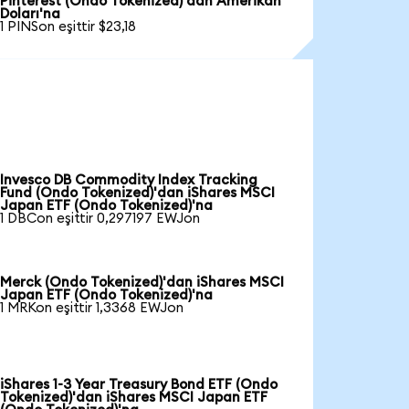
Pinterest (Ondo Tokenized)'dan Amerikan
Doları'na
1 PINSon eşittir $23,18
Invesco DB Commodity Index Tracking
Fund (Ondo Tokenized)'dan iShares MSCI
Japan ETF (Ondo Tokenized)'na
1 DBCon eşittir 0,297197 EWJon
Merck (Ondo Tokenized)'dan iShares MSCI
Japan ETF (Ondo Tokenized)'na
1 MRKon eşittir 1,3368 EWJon
iShares 1-3 Year Treasury Bond ETF (Ondo
Tokenized)'dan iShares MSCI Japan ETF