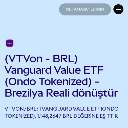
METAMASK'I EDİNİN
METAMASK'I EDİNİN
(VTVon - BRL)
Vanguard Value ETF
(Ondo Tokenized) -
Brezilya Reali dönüştür
VTVON/BRL: 1 VANGUARD VALUE ETF (ONDO
TOKENIZED), 1.148,2647 BRL DEĞERINE EŞITTIR