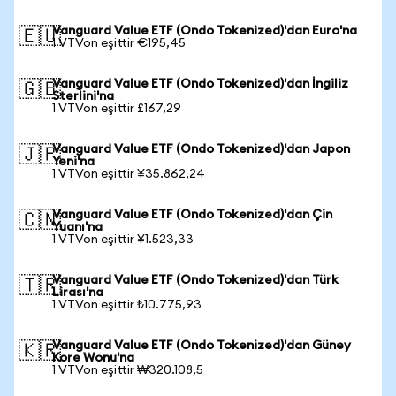
Vanguard Value ETF (Ondo Tokenized)'dan Euro'na
🇪🇺
1 VTVon eşittir €195,45
Vanguard Value ETF (Ondo Tokenized)'dan İngiliz
🇬🇧
Sterlini'na
1 VTVon eşittir £167,29
Vanguard Value ETF (Ondo Tokenized)'dan Japon
🇯🇵
Yeni'na
1 VTVon eşittir ¥35.862,24
Vanguard Value ETF (Ondo Tokenized)'dan Çin
🇨🇳
Yuanı'na
1 VTVon eşittir ¥1.523,33
Vanguard Value ETF (Ondo Tokenized)'dan Türk
🇹🇷
Lirası'na
1 VTVon eşittir ₺10.775,93
Vanguard Value ETF (Ondo Tokenized)'dan Güney
🇰🇷
Kore Wonu'na
1 VTVon eşittir ₩320.108,5