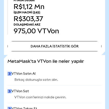
PIYASA DEĞERI
R$1,12 Mn
İŞLEM HACMI
(24S)
R$303,37
DOLAŞIMDAKI ARZ
975,00
VTVon
DAHA FAZLA İSTATİSTİK GÖR
DAHA FAZLA İSTATİSTİK GÖR
MetaMask'ta VTVon ile neler yapılır
VTVon Satın Al
Birkaç dokunuşla satın alın.
VTVon Sat
VTVon coin'lerinizi nakde çevirin.
VTVon Takas Et