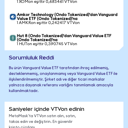
1 XOMon eşittir 0,683461 VTVon
Amkor Technology (Ondo Tokenized)'dan Vanguard
Value ETF (Ondo Tokenized)'na
1 AMKRon eşittir 0,242417 VTVon
Hut 8 (Ondo Tokenized)'dan Vanguard Value ETF
(Ondo Tokenized)'na
1 HUTon eşittir 0,390745 VTVon
Sorumluluk Reddi
Bu ürün Vanguard Value ETF tarafından ihraç edilmemiş,
desteklenmemiş, onaylanmamış veya Vanguard Value ETF ile
ilişkilendirilmemiştir. Şirket adı ve diğer ticari markalar
yalnızca dayanak referans varlığını tanımlamak amacıyla
kullanılmaktadır.
Saniyeler içinde VTVon edinin
MetaMask'ta VTVon satın alın, satın,
takas edin ve değiştirin. En güvenilir
kripto cüzdanı.