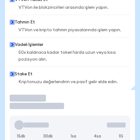
VTVon ile blokzincirleri arasında işlem yapın.
Tahmin Et
VTVon ve kripto tahmin piyasalarında işlem yapın.
Vadeli İşlemler
50x kaldıraca kadar token'larda uzun veya kısa
pozisyon alın.
Stake Et
Kriptonuzu değerlendirin ve pasif gelir elde edin.
İşlem Yap
15dk
30dk
1sa
4sa
1G