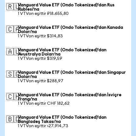
Vanguard Value ETF (Ondo Tokenized)'dan Rus
🇷🇺
Rublesi'na
1 VTVon eşittir ₽18.655,80
Vanguard Value ETF (Ondo Tokenized)'dan Kanada
🇨🇦
Doları'na
1 VTVon eşittir $314,83
Vanguard Value ETF (Ondo Tokenized)'dan
🇦🇺
Avustralya Doları'na
1 VTVon eşittir $319,59
Vanguard Value ETF (Ondo Tokenized)'dan Singapur
🇸🇬
Doları'na
1 VTVon eşittir $288,97
Vanguard Value ETF (Ondo Tokenized)'dan İsviçre
🇨🇭
Frangı'na
1 VTVon eşittir CHF 182,62
Vanguard Value ETF (Ondo Tokenized)'dan
🇧🇩
Bangladeş Takası'na
1 VTVon eşittir ৳27.914,73