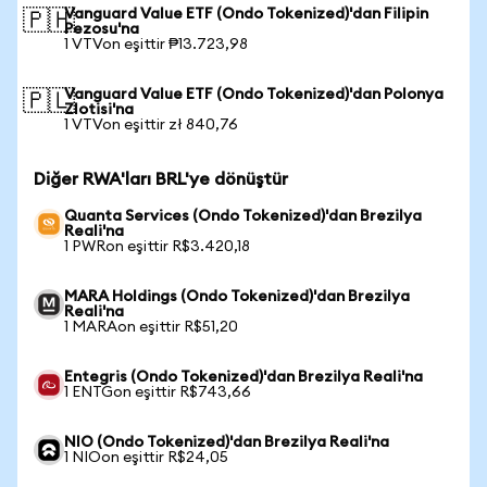
Vanguard Value ETF (Ondo Tokenized)'dan Filipin
🇵🇭
Pezosu'na
1 VTVon eşittir ₱13.723,98
Vanguard Value ETF (Ondo Tokenized)'dan Polonya
🇵🇱
Zlotisi'na
1 VTVon eşittir zł 840,76
Diğer RWA'ları BRL'ye dönüştür
Quanta Services (Ondo Tokenized)'dan Brezilya
Reali'na
1 PWRon eşittir R$3.420,18
MARA Holdings (Ondo Tokenized)'dan Brezilya
Reali'na
1 MARAon eşittir R$51,20
Entegris (Ondo Tokenized)'dan Brezilya Reali'na
1 ENTGon eşittir R$743,66
NIO (Ondo Tokenized)'dan Brezilya Reali'na
1 NIOon eşittir R$24,05