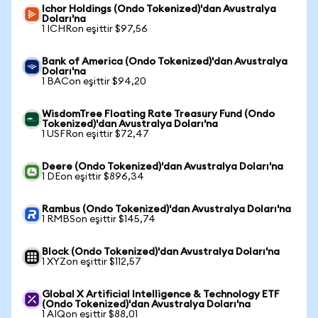
Ichor Holdings (Ondo Tokenized)'dan Avustralya
Doları'na
1 ICHRon eşittir $97,56
Bank of America (Ondo Tokenized)'dan Avustralya
Doları'na
1 BACon eşittir $94,20
WisdomTree Floating Rate Treasury Fund (Ondo
Tokenized)'dan Avustralya Doları'na
1 USFRon eşittir $72,47
Deere (Ondo Tokenized)'dan Avustralya Doları'na
1 DEon eşittir $896,34
Rambus (Ondo Tokenized)'dan Avustralya Doları'na
1 RMBSon eşittir $145,74
Block (Ondo Tokenized)'dan Avustralya Doları'na
1 XYZon eşittir $112,57
Global X Artificial Intelligence & Technology ETF
(Ondo Tokenized)'dan Avustralya Doları'na
1 AIQon eşittir $88,01