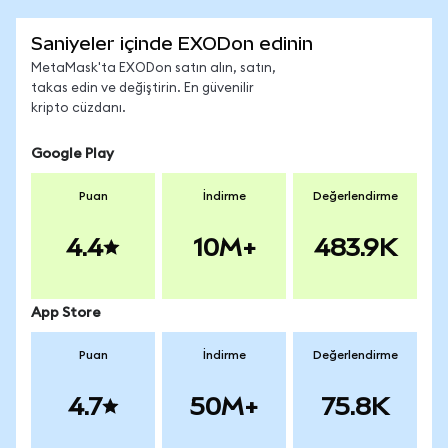
Saniyeler içinde EXODon edinin
MetaMask'ta EXODon satın alın, satın,
takas edin ve değiştirin. En güvenilir
kripto cüzdanı.
Google Play
Puan
İndirme
Değerlendirme
4.4
10M+
483.9K
App Store
Puan
İndirme
Değerlendirme
4.7
50M+
75.8K