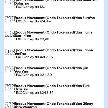
Exodus Movement (Ondo Tokenized)'dan Amerikan
🇺🇸
Doları'na
1 EXODon eşittir $5,11
Exodus Movement (Ondo Tokenized)'dan Euro'na
🇪🇺
1 EXODon eşittir €4,44
Exodus Movement (Ondo Tokenized)'dan İngiliz
🇬🇧
Sterlini'na
1 EXODon eşittir £3,80
Exodus Movement (Ondo Tokenized)'dan Japon
🇯🇵
Yeni'na
1 EXODon eşittir ¥806,89
Exodus Movement (Ondo Tokenized)'dan Çin
🇨🇳
Yuanı'na
1 EXODon eşittir ¥34,50
Exodus Movement (Ondo Tokenized)'dan Türk
🇹🇷
Lirası'na
1 EXODon eşittir ₺243,89
Exodus Movement (Ondo Tokenized)'dan Güney
🇰🇷
Kore Wonu'na