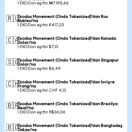
1 EXODon eşittir ₩7.198,66
Exodus Movement (Ondo Tokenized)'dan Rus
🇷🇺
Rublesi'na
1 EXODon eşittir ₽417,23
Exodus Movement (Ondo Tokenized)'dan Kanada
🇨🇦
Doları'na
1 EXODon eşittir $7,13
Exodus Movement (Ondo Tokenized)'dan Singapur
🇸🇬
Doları'na
1 EXODon eşittir $6,49
Exodus Movement (Ondo Tokenized)'dan İsviçre
🇨🇭
Frangı'na
1 EXODon eşittir CHF 4,13
Exodus Movement (Ondo Tokenized)'dan Brezilya
🇧🇷
Reali'na
1 EXODon eşittir R$26,06
Exodus Movement (Ondo Tokenized)'dan Bangladeş
🇧🇩
Takası'na