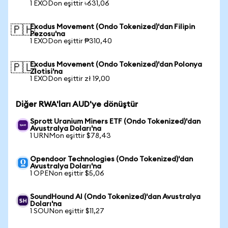
1 EXODon eşittir ৳631,06
Exodus Movement (Ondo Tokenized)'dan Filipin
🇵🇭
Pezosu'na
1 EXODon eşittir ₱310,40
Exodus Movement (Ondo Tokenized)'dan Polonya
🇵🇱
Zlotisi'na
1 EXODon eşittir zł 19,00
Diğer RWA'ları AUD'ye dönüştür
Sprott Uranium Miners ETF (Ondo Tokenized)'dan
Avustralya Doları'na
1 URNMon eşittir $78,43
Opendoor Technologies (Ondo Tokenized)'dan
Avustralya Doları'na
1 OPENon eşittir $5,06
SoundHound AI (Ondo Tokenized)'dan Avustralya
Doları'na
1 SOUNon eşittir $11,27