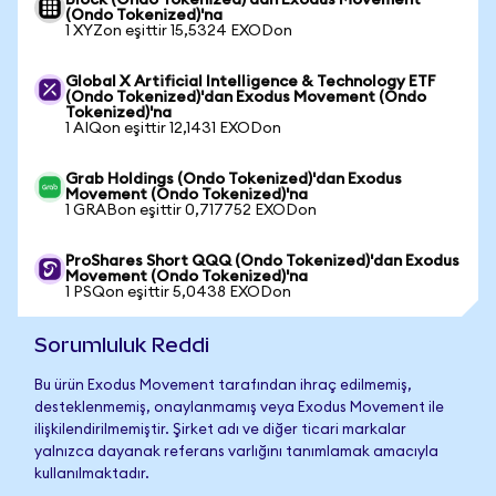
Block (Ondo Tokenized)'dan Exodus Movement
(Ondo Tokenized)'na
1 XYZon eşittir 15,5324 EXODon
Global X Artificial Intelligence & Technology ETF
(Ondo Tokenized)'dan Exodus Movement (Ondo
Tokenized)'na
1 AIQon eşittir 12,1431 EXODon
Grab Holdings (Ondo Tokenized)'dan Exodus
Movement (Ondo Tokenized)'na
1 GRABon eşittir 0,717752 EXODon
ProShares Short QQQ (Ondo Tokenized)'dan Exodus
Movement (Ondo Tokenized)'na
1 PSQon eşittir 5,0438 EXODon
Sorumluluk Reddi
Bu ürün Exodus Movement tarafından ihraç edilmemiş,
desteklenmemiş, onaylanmamış veya Exodus Movement ile
ilişkilendirilmemiştir. Şirket adı ve diğer ticari markalar
yalnızca dayanak referans varlığını tanımlamak amacıyla
kullanılmaktadır.