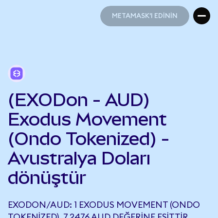
METAMASK'I EDİNİN
METAMASK'I EDİNİN
(EXODon - AUD)
Exodus Movement
(Ondo Tokenized) -
Avustralya Doları
dönüştür
EXODON/AUD: 1 EXODUS MOVEMENT (ONDO
TOKENIZED), 7,2476 AUD DEĞERINE EŞITTIR