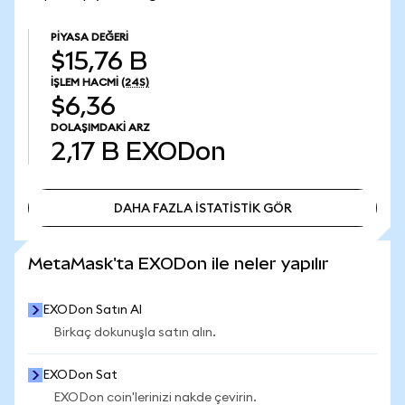
PIYASA DEĞERI
$15,76 B
İŞLEM HACMI
(24S)
$6,36
DOLAŞIMDAKI ARZ
2,17 B
EXODon
DAHA FAZLA İSTATİSTİK GÖR
DAHA FAZLA İSTATİSTİK GÖR
MetaMask'ta EXODon ile neler yapılır
EXODon Satın Al
Birkaç dokunuşla satın alın.
EXODon Sat
EXODon coin'lerinizi nakde çevirin.