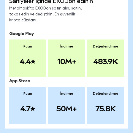
Saniyeler içinde EXODon edinin
MetaMask'ta EXODon satın alın, satın,
takas edin ve değiştirin. En güvenilir
kripto cüzdanı.
Google Play
Puan
İndirme
Değerlendirme
4.4
10M+
483.9K
App Store
Puan
İndirme
Değerlendirme
4.7
50M+
75.8K