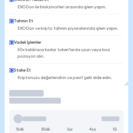
EXODon ile blokzincirleri arasında işlem yapın.
Tahmin Et
EXODon ve kripto tahmin piyasalarında işlem yapın.
Vadeli İşlemler
50x kaldıraca kadar token'larda uzun veya kısa
pozisyon alın.
Stake Et
Kriptonuzu değerlendirin ve pasif gelir elde edin.
İşlem Yap
15dk
30dk
1sa
4sa
1G