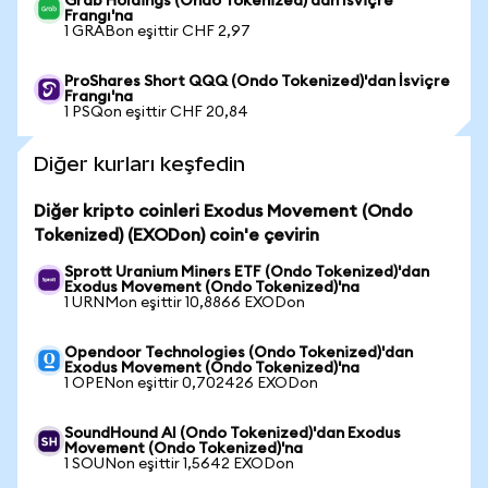
Grab Holdings (Ondo Tokenized)'dan İsviçre
Frangı'na
1 GRABon eşittir CHF 2,97
ProShares Short QQQ (Ondo Tokenized)'dan İsviçre
Frangı'na
1 PSQon eşittir CHF 20,84
Diğer kurları keşfedin
Diğer kripto coinleri Exodus Movement (Ondo
Tokenized) (EXODon) coin'e çevirin
Sprott Uranium Miners ETF (Ondo Tokenized)'dan
Exodus Movement (Ondo Tokenized)'na
1 URNMon eşittir 10,8866 EXODon
Opendoor Technologies (Ondo Tokenized)'dan
Exodus Movement (Ondo Tokenized)'na
1 OPENon eşittir 0,702426 EXODon
SoundHound AI (Ondo Tokenized)'dan Exodus
Movement (Ondo Tokenized)'na
1 SOUNon eşittir 1,5642 EXODon