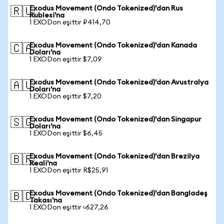
Exodus Movement (Ondo Tokenized)'dan Rus
🇷🇺
Rublesi'na
1 EXODon eşittir ₽414,70
Exodus Movement (Ondo Tokenized)'dan Kanada
🇨🇦
Doları'na
1 EXODon eşittir $7,09
Exodus Movement (Ondo Tokenized)'dan Avustralya
🇦🇺
Doları'na
1 EXODon eşittir $7,20
Exodus Movement (Ondo Tokenized)'dan Singapur
🇸🇬
Doları'na
1 EXODon eşittir $6,45
Exodus Movement (Ondo Tokenized)'dan Brezilya
🇧🇷
Reali'na
1 EXODon eşittir R$25,91
Exodus Movement (Ondo Tokenized)'dan Bangladeş
🇧🇩
Takası'na
1 EXODon eşittir ৳627,26