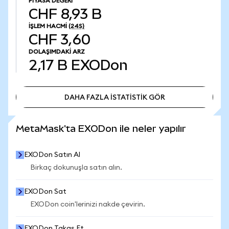
PIYASA DEĞERI
CHF 8,93 B
İŞLEM HACMI
(24S)
CHF 3,60
DOLAŞIMDAKI ARZ
2,17 B
EXODon
DAHA FAZLA İSTATİSTİK GÖR
DAHA FAZLA İSTATİSTİK GÖR
MetaMask'ta EXODon ile neler yapılır
EXODon Satın Al
Birkaç dokunuşla satın alın.
EXODon Sat
EXODon coin'lerinizi nakde çevirin.
EXODon Takas Et