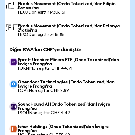
Exodus Movement (Ondo Tokenized)'dan Filipin
🇵🇭
Pezosu'na
1 EXODon eşittir ₱308,51
Exodus Movement (Ondo Tokenized)'dan Polonya
🇵🇱
Zlotisi'na
1 EXODon eşittir zł 18,88
Diğer RWA'ları CHF'ye dönüştür
Sprott Uranium Miners ETF (Ondo Tokenized)'dan
İsviçre Frangı'na
1 URNMon eşittir CHF 44,71
Opendoor Technologies (Ondo Tokenized)'dan
İsviçre Frangı'na
1 OPENon eşittir CHF 2,89
SoundHound AI (Ondo Tokenized)'dan İsviçre
Frangı'na
1 SOUNon eşittir CHF 6,42
Ichor Holdings (Ondo Tokenized)'dan İsviçre
Frangı'na