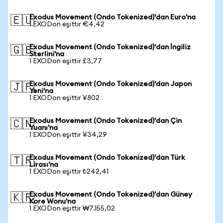
Exodus Movement (Ondo Tokenized)'dan Euro'na
🇪🇺
1 EXODon eşittir €4,42
Exodus Movement (Ondo Tokenized)'dan İngiliz
🇬🇧
Sterlini'na
1 EXODon eşittir £3,77
Exodus Movement (Ondo Tokenized)'dan Japon
🇯🇵
Yeni'na
1 EXODon eşittir ¥802
Exodus Movement (Ondo Tokenized)'dan Çin
🇨🇳
Yuanı'na
1 EXODon eşittir ¥34,29
Exodus Movement (Ondo Tokenized)'dan Türk
🇹🇷
Lirası'na
1 EXODon eşittir ₺242,41
Exodus Movement (Ondo Tokenized)'dan Güney
🇰🇷
Kore Wonu'na
1 EXODon eşittir ₩7.155,02