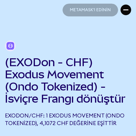
METAMASK'I EDİNİN
METAMASK'I EDİNİN
(EXODon - CHF)
Exodus Movement
(Ondo Tokenized) -
İsviçre Frangı dönüştür
EXODON/CHF: 1 EXODUS MOVEMENT (ONDO
TOKENIZED), 4,1072 CHF DEĞERINE EŞITTIR