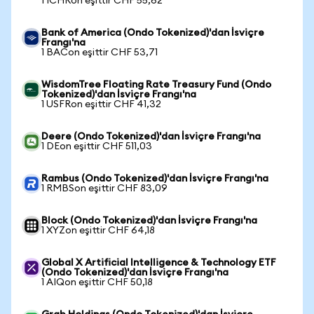
1 ICHRon eşittir CHF 55,62
Bank of America (Ondo Tokenized)'dan İsviçre
Frangı'na
1 BACon eşittir CHF 53,71
WisdomTree Floating Rate Treasury Fund (Ondo
Tokenized)'dan İsviçre Frangı'na
1 USFRon eşittir CHF 41,32
Deere (Ondo Tokenized)'dan İsviçre Frangı'na
1 DEon eşittir CHF 511,03
Rambus (Ondo Tokenized)'dan İsviçre Frangı'na
1 RMBSon eşittir CHF 83,09
Block (Ondo Tokenized)'dan İsviçre Frangı'na
1 XYZon eşittir CHF 64,18
Global X Artificial Intelligence & Technology ETF
(Ondo Tokenized)'dan İsviçre Frangı'na
1 AIQon eşittir CHF 50,18