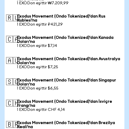
1 EXODon eşittir ₩7.209,99
Exodus Movement (Ondo Tokenized)'dan Rus
🇷🇺
Rublesi'na
1 EXODon eşittir ₽421,29
Exodus Movement (Ondo Tokenized)'dan Kanada
🇨🇦
Doları'na
1 EXODon eşittir $7,14
Exodus Movement (Ondo Tokenized)'dan Avustralya
🇦🇺
Doları'na
1 EXODon eşittir $7,25
Exodus Movement (Ondo Tokenized)'dan Singapur
🇸🇬
Doları'na
1 EXODon eşittir $6,55
Exodus Movement (Ondo Tokenized)'dan İsviçre
🇨🇭
Frangı'na
1 EXODon eşittir CHF 4,14
Exodus Movement (Ondo Tokenized)'dan Brezilya
🇧🇷
Reali'na