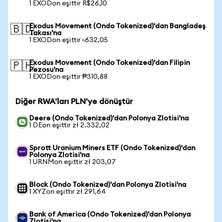
1 EXODon eşittir R$26,10
Exodus Movement (Ondo Tokenized)'dan Bangladeş
🇧🇩
Takası'na
1 EXODon eşittir ৳632,05
Exodus Movement (Ondo Tokenized)'dan Filipin
🇵🇭
Pezosu'na
1 EXODon eşittir ₱310,88
Diğer RWA'ları PLN'ye dönüştür
Deere (Ondo Tokenized)'dan Polonya Zlotisi'na
1 DEon eşittir zł 2.332,02
Sprott Uranium Miners ETF (Ondo Tokenized)'dan
Polonya Zlotisi'na
1 URNMon eşittir zł 203,07
Block (Ondo Tokenized)'dan Polonya Zlotisi'na
1 XYZon eşittir zł 291,64
Bank of America (Ondo Tokenized)'dan Polonya
Zlotisi'na