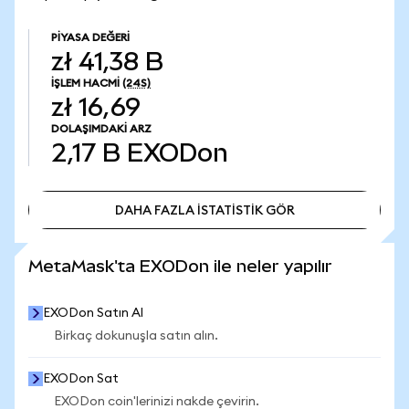
PIYASA DEĞERI
zł 41,38 B
İŞLEM HACMI
(24S)
zł 16,69
DOLAŞIMDAKI ARZ
2,17 B
EXODon
DAHA FAZLA İSTATİSTİK GÖR
DAHA FAZLA İSTATİSTİK GÖR
MetaMask'ta EXODon ile neler yapılır
EXODon Satın Al
Birkaç dokunuşla satın alın.
EXODon Sat
EXODon coin'lerinizi nakde çevirin.