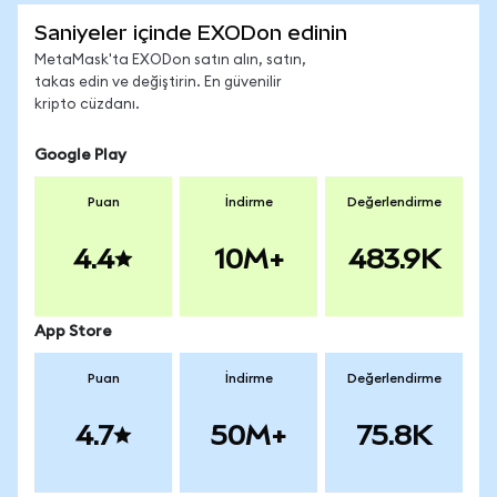
Saniyeler içinde EXODon edinin
MetaMask'ta EXODon satın alın, satın,
takas edin ve değiştirin. En güvenilir
kripto cüzdanı.
Google Play
Puan
İndirme
Değerlendirme
4.4
10M+
483.9K
App Store
Puan
İndirme
Değerlendirme
4.7
50M+
75.8K