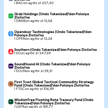
1 BACon eşittir zł 237,40
Grab Holdings (Ondo Tokenized)'dan Polonya
Zlotisi'na
1 GRABon eşittir zł 13,56
Opendoor Technologies (Ondo Tokenized)'dan
Polonya Zlotisi'na
1 OPENon eşittir zł 13,26
Southern (Ondo Tokenized)'dan Polonya Zlotisi'na
1 SOon eşittir zł 347,59
SoundHound AI (Ondo Tokenized)'dan Polonya
Zlotisi'na
1 SOUNon eşittir zł 29,31
First Trust Global Tactical Commodity Strategy
Fund (Ondo Tokenized)'dan Polonya Zlotisi'na
1 FTGCon eşittir zł 106,89
WisdomTree Floating Rate Treasury Fund (Ondo
Tokenized)'dan Polonya Zlotisi'na
1 USFRon eşittir zł 189,77