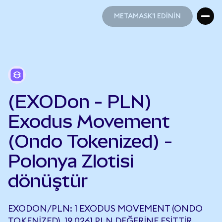
METAMASK'I EDİNİN
METAMASK'I EDİNİN
(EXODon - PLN)
Exodus Movement
(Ondo Tokenized) -
Polonya Zlotisi
dönüştür
EXODON/PLN: 1 EXODUS MOVEMENT (ONDO
TOKENIZED), 19,0261 PLN DEĞERINE EŞITTIR