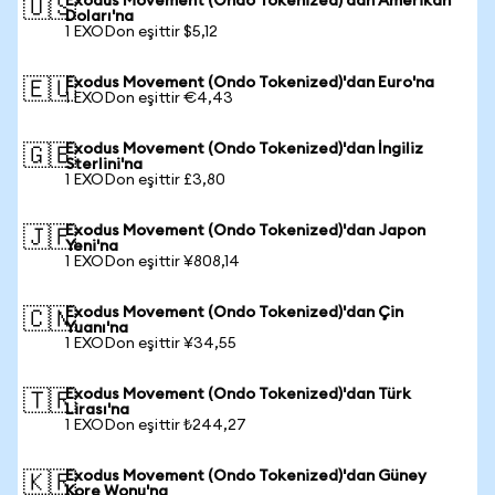
Exodus Movement (Ondo Tokenized)'dan Amerikan
🇺🇸
Doları'na
1 EXODon eşittir $5,12
Exodus Movement (Ondo Tokenized)'dan Euro'na
🇪🇺
1 EXODon eşittir €4,43
Exodus Movement (Ondo Tokenized)'dan İngiliz
🇬🇧
Sterlini'na
1 EXODon eşittir £3,80
Exodus Movement (Ondo Tokenized)'dan Japon
🇯🇵
Yeni'na
1 EXODon eşittir ¥808,14
Exodus Movement (Ondo Tokenized)'dan Çin
🇨🇳
Yuanı'na
1 EXODon eşittir ¥34,55
Exodus Movement (Ondo Tokenized)'dan Türk
🇹🇷
Lirası'na
1 EXODon eşittir ₺244,27
Exodus Movement (Ondo Tokenized)'dan Güney
🇰🇷
Kore Wonu'na