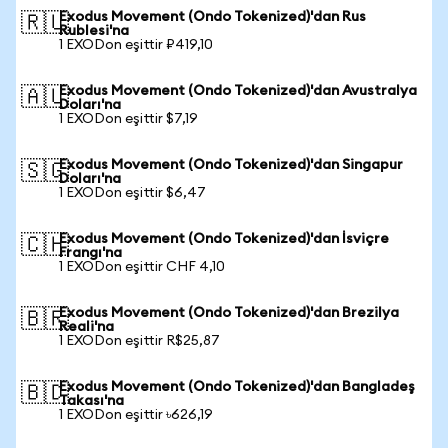
Exodus Movement (Ondo Tokenized)'dan Rus
🇷🇺
Rublesi'na
1 EXODon eşittir ₽419,10
Exodus Movement (Ondo Tokenized)'dan Avustralya
🇦🇺
Doları'na
1 EXODon eşittir $7,19
Exodus Movement (Ondo Tokenized)'dan Singapur
🇸🇬
Doları'na
1 EXODon eşittir $6,47
Exodus Movement (Ondo Tokenized)'dan İsviçre
🇨🇭
Frangı'na
1 EXODon eşittir CHF 4,10
Exodus Movement (Ondo Tokenized)'dan Brezilya
🇧🇷
Reali'na
1 EXODon eşittir R$25,87
Exodus Movement (Ondo Tokenized)'dan Bangladeş
🇧🇩
Takası'na
1 EXODon eşittir ৳626,19