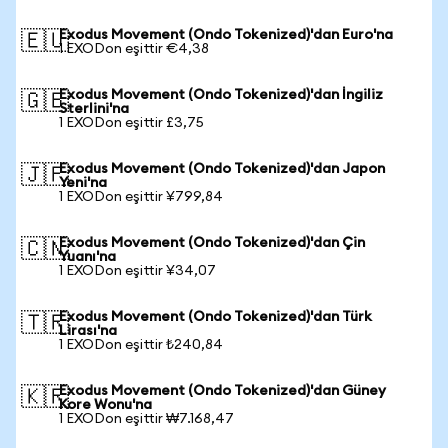
Exodus Movement (Ondo Tokenized)'dan Euro'na
🇪🇺
1 EXODon eşittir €4,38
Exodus Movement (Ondo Tokenized)'dan İngiliz
🇬🇧
Sterlini'na
1 EXODon eşittir £3,75
Exodus Movement (Ondo Tokenized)'dan Japon
🇯🇵
Yeni'na
1 EXODon eşittir ¥799,84
Exodus Movement (Ondo Tokenized)'dan Çin
🇨🇳
Yuanı'na
1 EXODon eşittir ¥34,07
Exodus Movement (Ondo Tokenized)'dan Türk
🇹🇷
Lirası'na
1 EXODon eşittir ₺240,84
Exodus Movement (Ondo Tokenized)'dan Güney
🇰🇷
Kore Wonu'na
1 EXODon eşittir ₩7.168,47