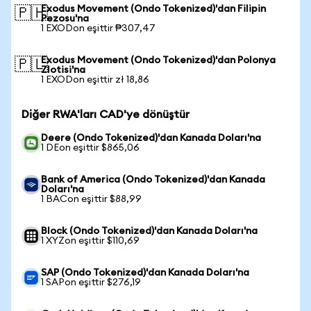
Exodus Movement (Ondo Tokenized)'dan Filipin
🇵🇭
Pezosu'na
1 EXODon eşittir ₱307,47
Exodus Movement (Ondo Tokenized)'dan Polonya
🇵🇱
Zlotisi'na
1 EXODon eşittir zł 18,86
Diğer RWA'ları CAD'ye dönüştür
Deere (Ondo Tokenized)'dan Kanada Doları'na
1 DEon eşittir $865,06
Bank of America (Ondo Tokenized)'dan Kanada
Doları'na
1 BACon eşittir $88,99
Block (Ondo Tokenized)'dan Kanada Doları'na
1 XYZon eşittir $110,69
SAP (Ondo Tokenized)'dan Kanada Doları'na
1 SAPon eşittir $276,19