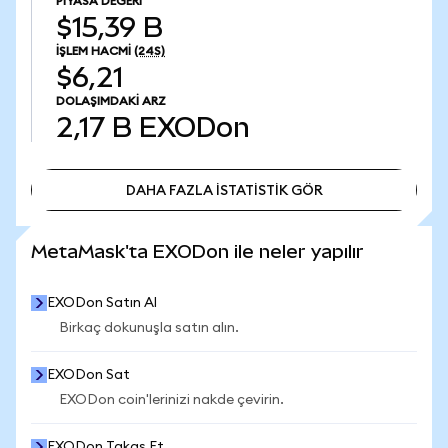
PIYASA DEĞERI
$15,39 B
İŞLEM HACMI
(24S)
$6,21
DOLAŞIMDAKI ARZ
2,17 B
EXODon
DAHA FAZLA İSTATİSTİK GÖR
DAHA FAZLA İSTATİSTİK GÖR
MetaMask'ta EXODon ile neler yapılır
EXODon Satın Al
Birkaç dokunuşla satın alın.
EXODon Sat
EXODon coin'lerinizi nakde çevirin.
EXODon Takas Et