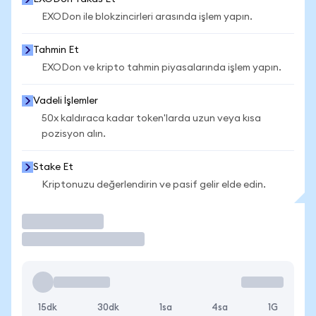
EXODon ile blokzincirleri arasında işlem yapın.
Tahmin Et
EXODon ve kripto tahmin piyasalarında işlem yapın.
Vadeli İşlemler
50x kaldıraca kadar token'larda uzun veya kısa
pozisyon alın.
Stake Et
Kriptonuzu değerlendirin ve pasif gelir elde edin.
İşlem Yap
15dk
30dk
1sa
4sa
1G