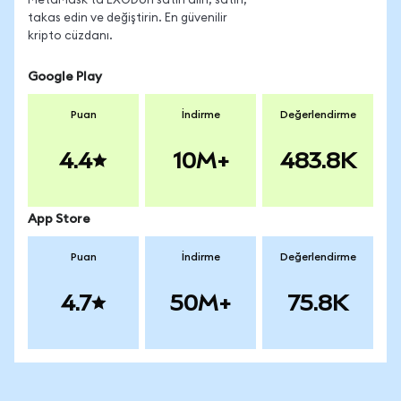
MetaMask'ta EXODon satın alın, satın,
takas edin ve değiştirin. En güvenilir
kripto cüzdanı.
Google Play
Puan
İndirme
Değerlendirme
4.4
10M+
483.8K
App Store
Puan
İndirme
Değerlendirme
4.7
50M+
75.8K