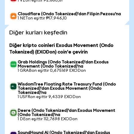
1 VZon eşittir ₱2.860,81
Cloudflare (Ondo Tokenized)'dan Filipin Pezosu'na
1 NETon eşittir ₱17.946,10
Diğer kurları keşfedin
Diğer kripto coinleri Exodus Movement (Ondo
Tokenized) (EXODon) coin'e çevirin
Grab Holdings (Ondo Tokenized)'dan Exodus
Movement (Ondo Tokenized)'na
1 GRABon eşittir 0,675169 EXODon
WisdomTree Floating Rate Treasury Fund (Ondo
Tokenized)'dan Exodus Movement (Ondo
Tokenized)'na
1 USFRon eşittir 9,4339 EXODon
Deere (Ondo Tokenized)'dan Exodus Movement
(Ondo Tokenized)'na
1 DEon eşittir 112,7698 EXODon
SoundHound AI (Ondo Tokenized)'dan Exodus