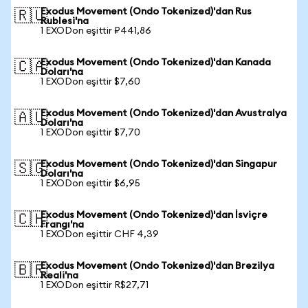
Exodus Movement (Ondo Tokenized)'dan Rus
🇷🇺
Rublesi'na
1 EXODon eşittir ₽441,86
Exodus Movement (Ondo Tokenized)'dan Kanada
🇨🇦
Doları'na
1 EXODon eşittir $7,60
Exodus Movement (Ondo Tokenized)'dan Avustralya
🇦🇺
Doları'na
1 EXODon eşittir $7,70
Exodus Movement (Ondo Tokenized)'dan Singapur
🇸🇬
Doları'na
1 EXODon eşittir $6,95
Exodus Movement (Ondo Tokenized)'dan İsviçre
🇨🇭
Frangı'na
1 EXODon eşittir CHF 4,39
Exodus Movement (Ondo Tokenized)'dan Brezilya
🇧🇷
Reali'na
1 EXODon eşittir R$27,71