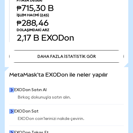
PIYASA DEĞERI
₱715,30 B
İŞLEM HACMI
(24S)
₱288,46
DOLAŞIMDAKI ARZ
2,17 B
EXODon
DAHA FAZLA İSTATİSTİK GÖR
DAHA FAZLA İSTATİSTİK GÖR
MetaMask'ta EXODon ile neler yapılır
EXODon Satın Al
Birkaç dokunuşla satın alın.
EXODon Sat
EXODon coin'lerinizi nakde çevirin.
EXODon Takas Et