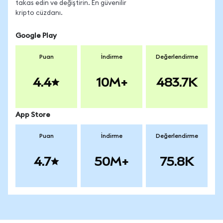
takas edin ve değiştirin. En güvenilir
kripto cüzdanı.
Google Play
Puan
İndirme
Değerlendirme
4.4
10M+
483.7K
App Store
Puan
İndirme
Değerlendirme
4.7
50M+
75.8K