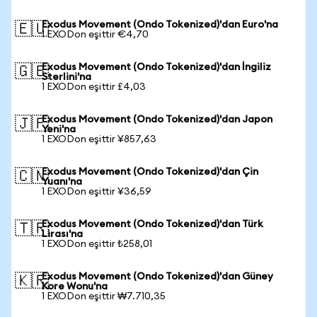
Exodus Movement (Ondo Tokenized)'dan Euro'na
🇪🇺
1 EXODon eşittir €4,70
Exodus Movement (Ondo Tokenized)'dan İngiliz
🇬🇧
Sterlini'na
1 EXODon eşittir £4,03
Exodus Movement (Ondo Tokenized)'dan Japon
🇯🇵
Yeni'na
1 EXODon eşittir ¥857,63
Exodus Movement (Ondo Tokenized)'dan Çin
🇨🇳
Yuanı'na
1 EXODon eşittir ¥36,59
Exodus Movement (Ondo Tokenized)'dan Türk
🇹🇷
Lirası'na
1 EXODon eşittir ₺258,01
Exodus Movement (Ondo Tokenized)'dan Güney
🇰🇷
Kore Wonu'na
1 EXODon eşittir ₩7.710,35