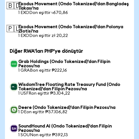
Exodus Movement (Ondo Tokenized)'dan Bangladeş
🇧🇩
Takası'na
1 EXODon eşittir ৳670,86
Exodus Movement (Ondo Tokenized)'dan Polonya
🇵🇱
Zlotisi'na
1 EXODon eşittir zł 20,22
Diğer RWA'ları PHP'ye dönüştür
Grab Holdings (Ondo Tokenized)'dan Filipin
Pezosu'na
1 GRABon eşittir ₱222,16
WisdomTree Floating Rate Treasury Fund (Ondo
Tokenized)'dan Filipin Pezosu'na
1 USFRon eşittir ₱3.104,22
Deere (Ondo Tokenized)'dan Filipin Pezosu'na
1 DEon eşittir ₱37.106,82
SoundHound AI (Ondo Tokenized)'dan Filipin
Pezosu'na
1 SOUNon eşittir ₱392,13