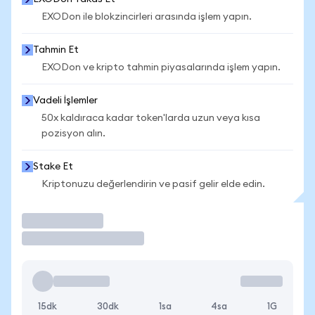
EXODon ile blokzincirleri arasında işlem yapın.
Tahmin Et
EXODon ve kripto tahmin piyasalarında işlem yapın.
Vadeli İşlemler
50x kaldıraca kadar token'larda uzun veya kısa
pozisyon alın.
Stake Et
Kriptonuzu değerlendirin ve pasif gelir elde edin.
İşlem Yap
15dk
30dk
1sa
4sa
1G