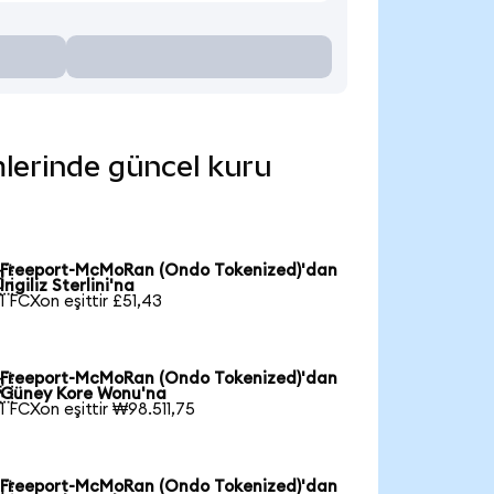
mlerinde güncel kuru
Freeport-McMoRan (Ondo Tokenized)'dan

İngiliz Sterlini'na
1 FCXon eşittir £51,43
Freeport-McMoRan (Ondo Tokenized)'dan

Güney Kore Wonu'na
1 FCXon eşittir ₩98.511,75
Freeport-McMoRan (Ondo Tokenized)'dan