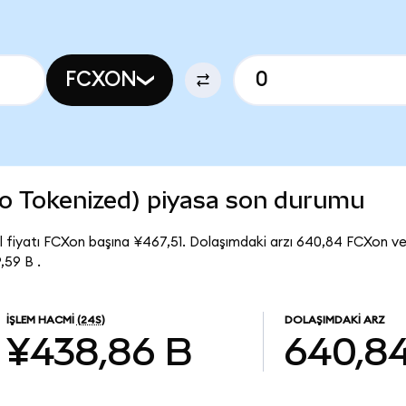
FCXON
 Tokenized) piyasa son durumu
fiyatı FCXon başına ¥467,51. Dolaşımdaki arzı 640,84 FCXon 
,59 B .
İŞLEM HACMI
(24S)
DOLAŞIMDAKI ARZ
¥438,86 B
640,8