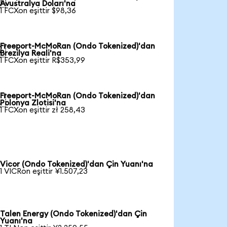

Avustralya Doları'na
1 FCXon eşittir $98,36
Freeport-McMoRan (Ondo Tokenized)'dan

Brezilya Reali'na
1 FCXon eşittir R$353,99
Freeport-McMoRan (Ondo Tokenized)'dan

Polonya Zlotisi'na
1 FCXon eşittir zł 258,43
Vicor (Ondo Tokenized)'dan Çin Yuanı'na
1 VICRon eşittir ¥1.507,23
Talen Energy (Ondo Tokenized)'dan Çin
Yuanı'na