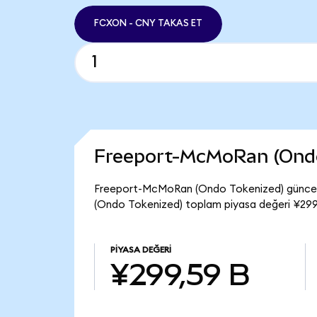
FCXON - CNY TAKAS ET
Freeport-McMoRan (Ondo
Freeport-McMoRan (Ondo Tokenized) güncel 
(Ondo Tokenized) toplam piyasa değeri ¥299
PIYASA DEĞERI
¥299,59 B