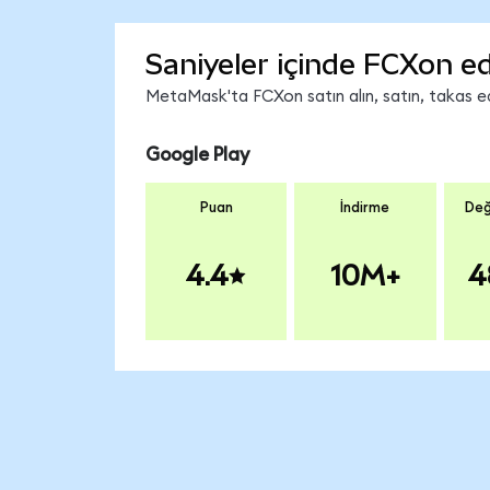
Saniyeler içinde FCXon ed
MetaMask'ta FCXon satın alın, satın, takas edi
Google Play
Puan
İndirme
Değ
4.4
10M+
4