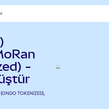
ci
)
MoRan
ed) -
üştür
(ONDO TOKENIZED),