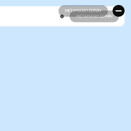
METAMASK'I EDİNİN
METAMASK'I EDİNİN
METAMASK'I EDİNİN
METAMASK'I EDİNİN