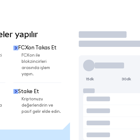
er yapılır
İşlem Yap
FCXon Takas Et
i
FCXon ile
blokzincirleri
arasında işlem
yapın.
15dk
30dk
Stake Et
Kriptonuzu
a
değerlendirin ve
pasif gelir elde edin.