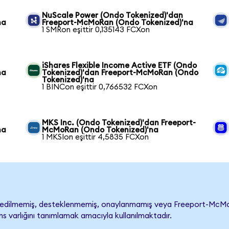
NuScale Power (Ondo Tokenized)'dan
na
Freeport-McMoRan (Ondo Tokenized)'na
1 SMRon eşittir 0,135143 FCXon
iShares Flexible Income Active ETF (Ondo
na
Tokenized)'dan Freeport-McMoRan (Ondo
Tokenized)'na
1 BINCon eşittir 0,766532 FCXon
n
MKS Inc. (Ondo Tokenized)'dan Freeport-
na
McMoRan (Ondo Tokenized)'na
1 MKSIon eşittir 4,5835 FCXon
dilmemiş, desteklenmemiş, onaylanmamış veya Freeport-McMoRan il
s varlığını tanımlamak amacıyla kullanılmaktadır.