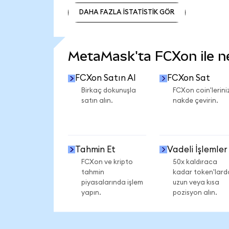
DAHA FAZLA İSTATİSTİK GÖR
DAHA FAZLA İSTATİSTİK GÖR
MetaMask'ta FCXon ile nel
FCXon Satın Al
FCXon Sat
Birkaç dokunuşla
FCXon coin'leriniz
satın alın.
nakde çevirin.
Tahmin Et
Vadeli İşlemler
FCXon ve kripto
50x kaldıraca
tahmin
kadar token'lard
piyasalarında işlem
uzun veya kısa
yapın.
pozisyon alın.