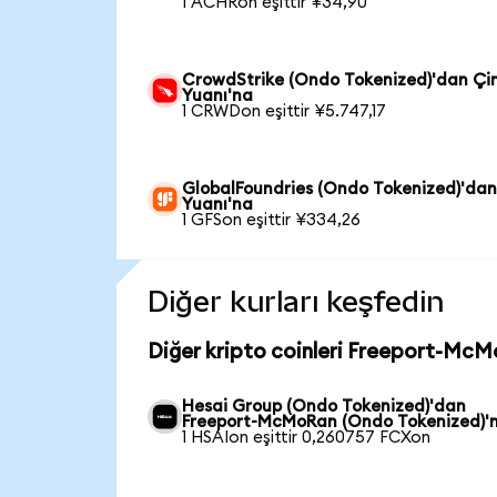
1 ACHRon eşittir ¥34,90
CrowdStrike (Ondo Tokenized)'dan Çi
Yuanı'na
1 CRWDon eşittir ¥5.747,17
GlobalFoundries (Ondo Tokenized)'dan
Yuanı'na
1 GFSon eşittir ¥334,26
Diğer kurları keşfedin
Diğer kripto coinleri Freeport-McM
Hesai Group (Ondo Tokenized)'dan
Freeport-McMoRan (Ondo Tokenized)'
1 HSAIon eşittir 0,260757 FCXon