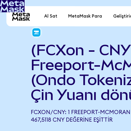
Al Sat
MetaMask Para
Geliştiri
(FCXon - CNY
Freeport-Mc
(Ondo Tokeniz
Çin Yuanı dön
FCXON/CNY: 1 FREEPORT-MCMORAN 
467,5118 CNY DEĞERINE EŞITTIR