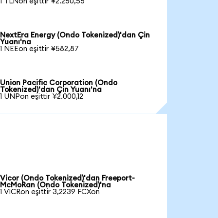
1 TLNon eşittir ¥2.250,55
NextEra Energy (Ondo Tokenized)'dan Çin
Yuanı'na
1 NEEon eşittir ¥582,87
Union Pacific Corporation (Ondo
Tokenized)'dan Çin Yuanı'na
1 UNPon eşittir ¥2.000,12
Vicor (Ondo Tokenized)'dan Freeport-
McMoRan (Ondo Tokenized)'na
1 VICRon eşittir 3,2239 FCXon