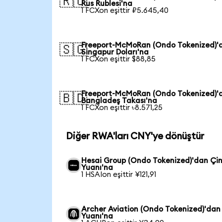
🇷🇺
Rus Rublesi'na
1 FCXon eşittir ₽5.645,40
Freeport-McMoRan (Ondo Tokenized)'
🇸🇬
Singapur Doları'na
1 FCXon eşittir $88,85
Freeport-McMoRan (Ondo Tokenized)'
🇧🇩
Bangladeş Takası'na
1 FCXon eşittir ৳8.571,25
Diğer RWA'ları CNY'ye dönüştür
Hesai Group (Ondo Tokenized)'dan Çi
Yuanı'na
1 HSAIon eşittir ¥121,91
Archer Aviation (Ondo Tokenized)'dan
Yuanı'na