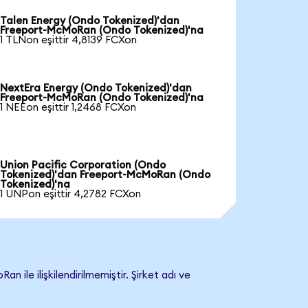
Talen Energy (Ondo Tokenized)'dan
Freeport-McMoRan (Ondo Tokenized)'na
1 TLNon eşittir 4,8139 FCXon
NextEra Energy (Ondo Tokenized)'dan
Freeport-McMoRan (Ondo Tokenized)'na
1 NEEon eşittir 1,2468 FCXon
Union Pacific Corporation (Ondo
Tokenized)'dan Freeport-McMoRan (Ondo
Tokenized)'na
1 UNPon eşittir 4,2782 FCXon
e ilişkilendirilmemiştir. Şirket adı ve