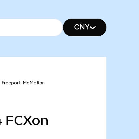
CNY
ve Freeport-McMoRan
4
FCXon