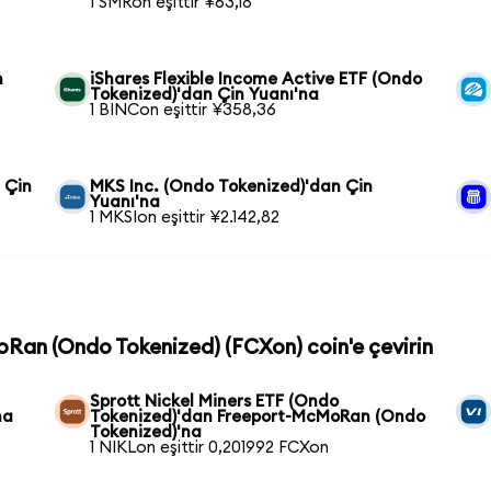
1 SMRon eşittir ¥63,18
n
iShares Flexible Income Active ETF (Ondo
Tokenized)'dan Çin Yuanı'na
1 BINCon eşittir ¥358,36
 Çin
MKS Inc. (Ondo Tokenized)'dan Çin
Yuanı'na
1 MKSIon eşittir ¥2.142,82
oRan (Ondo Tokenized) (FCXon) coin'e çevirin
Sprott Nickel Miners ETF (Ondo
na
Tokenized)'dan Freeport-McMoRan (Ondo
Tokenized)'na
1 NIKLon eşittir 0,201992 FCXon