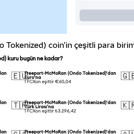
okenized) coin'in çeşitli para biri
) kuru bugün ne kadar?
dan
Freeport-McMoRan (Ondo Tokenized)'dan
🇪🇺
🇬
Euro'na
1 FCXon eşittir €60,04
dan
Freeport-McMoRan (Ondo Tokenized)'dan
🇹🇷
🇰
Türk Lirası'na
1 FCXon eşittir ₺3.296,42
dan
Freeport-McMoRan (Ondo Tokenized)'dan