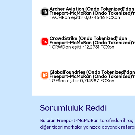
Archer Aviation (Ondo Tokenized)'dan
Freeport-McMoRan (Ondo Tokenized)'
1 ACHRon eşittir 0,074646 FCXon
CrowdStrike (Ondo Tokenized)'dan
Freeport-McMoRan (Ondo Tokenized)'
1 CRWDon eşittir 12,2931 FCXon
GlobalFoundries (Ondo Tokenized)'da
Freeport-McMoRan (Ondo Tokenized)'
1 GFSon eşittir 0,714987 FCXon
Sorumluluk Reddi
Bu ürün Freeport-McMoRan tarafından ihraç e
diğer ticari markalar yalnızca dayanak referan