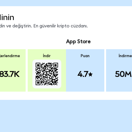
inin
n ve değiştirin. En güvenilir kripto cüzdanı.
App Store
erlendirme
İndir
Puan
İndirme
83.7K
4.7
50M