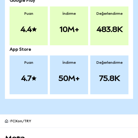
Google Play
Puan
İndirme
Değerlendirme
4.4
10M+
483.8K
App Store
Puan
İndirme
Değerlendirme
4.7
50M+
75.8K
FCXon/TRY
MetaMask site alt bilgisi