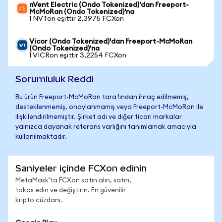
nVent Electric (Ondo Tokenized)'dan Freeport-
McMoRan (Ondo Tokenized)'na
1 NVTon eşittir 2,3975 FCXon
Vicor (Ondo Tokenized)'dan Freeport-McMoRan
(Ondo Tokenized)'na
1 VICRon eşittir 3,2254 FCXon
Sorumluluk Reddi
Bu ürün Freeport-McMoRan tarafından ihraç edilmemiş,
desteklenmemiş, onaylanmamış veya Freeport-McMoRan ile
ilişkilendirilmemiştir. Şirket adı ve diğer ticari markalar
yalnızca dayanak referans varlığını tanımlamak amacıyla
kullanılmaktadır.
Saniyeler içinde FCXon edinin
MetaMask'ta FCXon satın alın, satın,
takas edin ve değiştirin. En güvenilir
kripto cüzdanı.