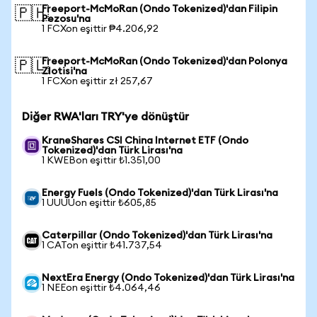
Freeport-McMoRan (Ondo Tokenized)'dan Filipin
🇵🇭
Pezosu'na
1 FCXon eşittir ₱4.206,92
Freeport-McMoRan (Ondo Tokenized)'dan Polonya
🇵🇱
Zlotisi'na
1 FCXon eşittir zł 257,67
Diğer RWA'ları TRY'ye dönüştür
KraneShares CSI China Internet ETF (Ondo
Tokenized)'dan Türk Lirası'na
1 KWEBon eşittir ₺1.351,00
Energy Fuels (Ondo Tokenized)'dan Türk Lirası'na
1 UUUUon eşittir ₺605,85
Caterpillar (Ondo Tokenized)'dan Türk Lirası'na
1 CATon eşittir ₺41.737,54
NextEra Energy (Ondo Tokenized)'dan Türk Lirası'na
1 NEEon eşittir ₺4.064,46