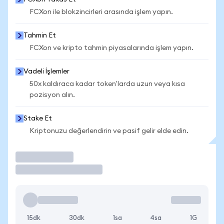
FCXon ile blokzincirleri arasında işlem yapın.
Tahmin Et
FCXon ve kripto tahmin piyasalarında işlem yapın.
Vadeli İşlemler
50x kaldıraca kadar token'larda uzun veya kısa
pozisyon alın.
Stake Et
Kriptonuzu değerlendirin ve pasif gelir elde edin.
İşlem Yap
15dk
30dk
1sa
4sa
1G