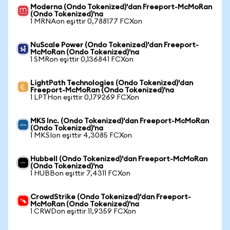
Moderna (Ondo Tokenized)'dan Freeport-McMoRan
(Ondo Tokenized)'na
1 MRNAon eşittir 0,788177 FCXon
NuScale Power (Ondo Tokenized)'dan Freeport-
McMoRan (Ondo Tokenized)'na
1 SMRon eşittir 0,136841 FCXon
LightPath Technologies (Ondo Tokenized)'dan
Freeport-McMoRan (Ondo Tokenized)'na
1 LPTHon eşittir 0,179269 FCXon
MKS Inc. (Ondo Tokenized)'dan Freeport-McMoRan
(Ondo Tokenized)'na
1 MKSIon eşittir 4,3085 FCXon
Hubbell (Ondo Tokenized)'dan Freeport-McMoRan
(Ondo Tokenized)'na
1 HUBBon eşittir 7,4311 FCXon
CrowdStrike (Ondo Tokenized)'dan Freeport-
McMoRan (Ondo Tokenized)'na
1 CRWDon eşittir 11,9359 FCXon