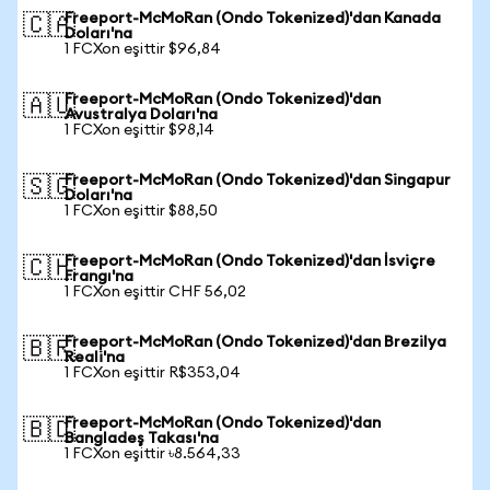
Freeport-McMoRan (Ondo Tokenized)'dan Kanada
🇨🇦
Doları'na
1 FCXon eşittir $96,84
Freeport-McMoRan (Ondo Tokenized)'dan
🇦🇺
Avustralya Doları'na
1 FCXon eşittir $98,14
Freeport-McMoRan (Ondo Tokenized)'dan Singapur
🇸🇬
Doları'na
1 FCXon eşittir $88,50
Freeport-McMoRan (Ondo Tokenized)'dan İsviçre
🇨🇭
Frangı'na
1 FCXon eşittir CHF 56,02
Freeport-McMoRan (Ondo Tokenized)'dan Brezilya
🇧🇷
Reali'na
1 FCXon eşittir R$353,04
Freeport-McMoRan (Ondo Tokenized)'dan
🇧🇩
Bangladeş Takası'na
1 FCXon eşittir ৳8.564,33