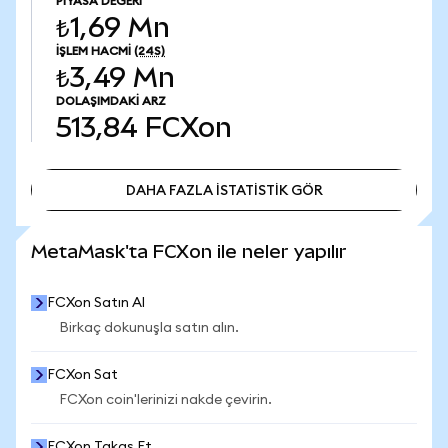
PIYASA DEĞERI
₺1,69 Mn
İŞLEM HACMI
(24S)
₺3,49 Mn
DOLAŞIMDAKI ARZ
513,84
FCXon
DAHA FAZLA İSTATİSTİK GÖR
DAHA FAZLA İSTATİSTİK GÖR
MetaMask'ta FCXon ile neler yapılır
FCXon Satın Al
Birkaç dokunuşla satın alın.
FCXon Sat
FCXon coin'lerinizi nakde çevirin.
FCXon Takas Et