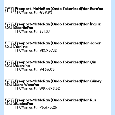
Freeport-McMoRan (Ondo Tokenized)'dan Euro'na
🇪🇺
1 FCXon eşittir €59,93
Freeport-McMoRan (Ondo Tokenized)'dan İngiliz
🇬🇧
Sterlini'na
1 FCXon eşittir £51,37
Freeport-McMoRan (Ondo Tokenized)'dan Japon
🇯🇵
Yeni'na
1 FCXon eşittir ¥10.937,12
Freeport-McMoRan (Ondo Tokenized)'dan Çin
🇨🇳
Yuanı'na
1 FCXon eşittir ¥466,03
Freeport-McMoRan (Ondo Tokenized)'dan Güney
🇰🇷
Kore Wonu'na
1 FCXon eşittir ₩97.898,52
Freeport-McMoRan (Ondo Tokenized)'dan Rus
🇷🇺
Rublesi'na
1 FCXon eşittir ₽5.673,25