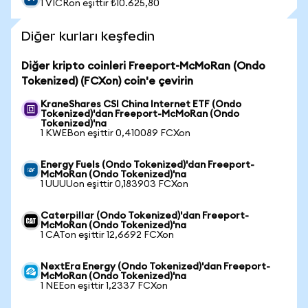
1 VICRon eşittir ₺10.625,80
Diğer kurları keşfedin
Diğer kripto coinleri Freeport-McMoRan (Ondo
Tokenized) (FCXon) coin'e çevirin
KraneShares CSI China Internet ETF (Ondo
Tokenized)'dan Freeport-McMoRan (Ondo
Tokenized)'na
1 KWEBon eşittir 0,410089 FCXon
Energy Fuels (Ondo Tokenized)'dan Freeport-
McMoRan (Ondo Tokenized)'na
1 UUUUon eşittir 0,183903 FCXon
Caterpillar (Ondo Tokenized)'dan Freeport-
McMoRan (Ondo Tokenized)'na
1 CATon eşittir 12,6692 FCXon
NextEra Energy (Ondo Tokenized)'dan Freeport-
McMoRan (Ondo Tokenized)'na
1 NEEon eşittir 1,2337 FCXon