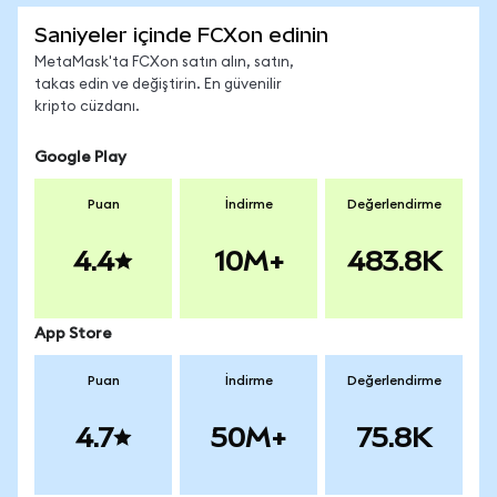
Saniyeler içinde FCXon edinin
MetaMask'ta FCXon satın alın, satın,
takas edin ve değiştirin. En güvenilir
kripto cüzdanı.
Google Play
Puan
İndirme
Değerlendirme
4.4
10M+
483.8K
App Store
Puan
İndirme
Değerlendirme
4.7
50M+
75.8K