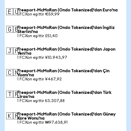
Freeport-McMoRan (Ondo Tokenized)'dan Euro'na
🇪🇺
1 FCXon eşittir €59,99
Freeport-McMoRan (Ondo Tokenized)'dan İngiliz
🇬🇧
Sterlini'na
1 FCXon eşittir £51,40
Freeport-McMoRan (Ondo Tokenized)'dan Japon
🇯🇵
Yeni'na
1 FCXon eşittir ¥10.943,97
Freeport-McMoRan (Ondo Tokenized)'dan Çin
🇨🇳
Yuanı'na
1 FCXon eşittir ¥467,92
Freeport-McMoRan (Ondo Tokenized)'dan Türk
🇹🇷
Lirası'na
1 FCXon eşittir ₺3.307,88
Freeport-McMoRan (Ondo Tokenized)'dan Güney
🇰🇷
Kore Wonu'na
1 FCXon eşittir ₩97.638,91