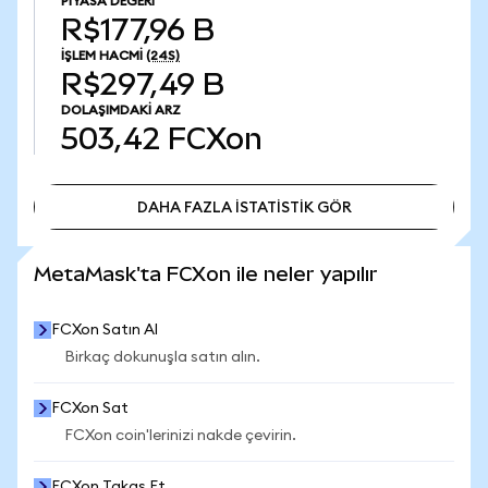
PIYASA DEĞERI
R$177,96 B
İŞLEM HACMI
(24S)
R$297,49 B
DOLAŞIMDAKI ARZ
503,42
FCXon
DAHA FAZLA İSTATİSTİK GÖR
DAHA FAZLA İSTATİSTİK GÖR
MetaMask'ta FCXon ile neler yapılır
FCXon Satın Al
Birkaç dokunuşla satın alın.
FCXon Sat
FCXon coin'lerinizi nakde çevirin.
FCXon Takas Et