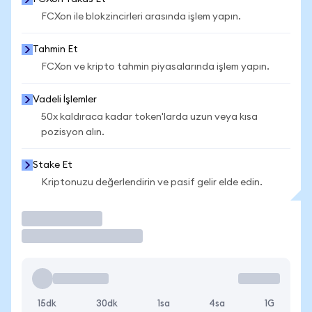
FCXon ile blokzincirleri arasında işlem yapın.
Tahmin Et
FCXon ve kripto tahmin piyasalarında işlem yapın.
Vadeli İşlemler
50x kaldıraca kadar token'larda uzun veya kısa
pozisyon alın.
Stake Et
Kriptonuzu değerlendirin ve pasif gelir elde edin.
İşlem Yap
15dk
30dk
1sa
4sa
1G