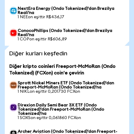
NextEra Energy (Ondo Tokenized)'dan Brezilya
Reali'na
1 NEEon eşittir R$436,17
ConocoPhillips (Ondo Tokenized)'dan Brezilya
Reali'na
1 COPon eşittir R$606,89
Diğer kurları keşfedin
Diğer kripto coinleri Freeport-McMoRan (Ondo
Tokenized) (FCXon) coin'e çevirin
Sprott Nickel Miners ETF (Ondo Tokenized)'dan
Freeport-McMoRan (Ondo Tokenized)'na
1 NIKLon eşittir 0,201730 FCXon
Direxion Daily Semi Bear 3X ETF (Ondo
Tokenized)'dan Freeport-McMoRan (Ondo
Tokenized)'na
1 SOXSon eşittir 0,061860 FCXon
Archer Aviation (Ondo Tokenized)'dan Freeport-