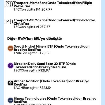
Freeport-McMoRan (Ondo Tokenized)'dan Filipin
🇵🇭
Pezosu'na
1 FCXon eşittir ₱4.209,97
Freeport-McMoRan (Ondo Tokenized)'dan Polonya
🇵🇱
Zlotisi'na
1 FCXon eşittir zł 257,87
Diğer RWA'ları BRL'ye dönüştür
Sprott Nickel Miners ETF (Ondo Tokenized)'dan
Brezilya Reali'na
1 NIKLon eşittir R$71,32
Direxion Daily Semi Bear 3X ETF (Ondo
Tokenized)'dan Brezilya Reali'na
1 SOXSon eşittir R$21,87
Archer Aviation (Ondo Tokenized)'dan Brezilya
Reali'na
1 ACHRon eşittir R$28,19
Himax Technologies (Ondo Tokenized)'dan Brezilya
Reali'na