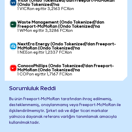
Vicor (Ondo Tokenized)'dan Freeport-McMoRan
(Ondo Tokenized)'na
1 VICRon eşittir 3,2163 FCXon
Waste Management (Ondo Tokenized)'dan
Freeport-McMoRan (Ondo Tokenized)'na
1 WMon eşittir 3,3286 FCXon
NextEra Energy (Ondo Tokenized)'dan Freeport-
McMoRan (Ondo Tokenized)'na
1 NEEon eşittir 1,2337 FCXon
ConocoPhillips (Ondo Tokenized)'dan Freeport-
McMoRan (Ondo Tokenized)'na
1 COPon eşittir 1,7167 FCXon
Sorumluluk Reddi
Bu ürün Freeport-McMoRan tarafından ihraç edilmemiş,
desteklenmemiş, onaylanmamış veya Freeport-McMoRan ile
ilişkilendirilmemiştir. Şirket adı ve diğer ticari markalar
yalnızca dayanak referans varlığını tanımlamak amacıyla
kullanılmaktadır.