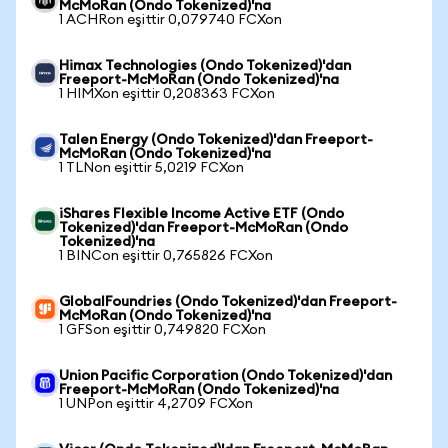
McMoRan (Ondo Tokenized)'na
1 ACHRon eşittir 0,079740 FCXon
Himax Technologies (Ondo Tokenized)'dan
Freeport-McMoRan (Ondo Tokenized)'na
1 HIMXon eşittir 0,208363 FCXon
Talen Energy (Ondo Tokenized)'dan Freeport-
McMoRan (Ondo Tokenized)'na
1 TLNon eşittir 5,0219 FCXon
iShares Flexible Income Active ETF (Ondo
Tokenized)'dan Freeport-McMoRan (Ondo
Tokenized)'na
1 BINCon eşittir 0,765826 FCXon
GlobalFoundries (Ondo Tokenized)'dan Freeport-
McMoRan (Ondo Tokenized)'na
1 GFSon eşittir 0,749820 FCXon
Union Pacific Corporation (Ondo Tokenized)'dan
Freeport-McMoRan (Ondo Tokenized)'na
1 UNPon eşittir 4,2709 FCXon