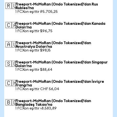
Freeport-McMoRan (Ondo Tokenized)'dan Rus
🇷🇺
Rublesi'na
1 FCXon eşittir ₽5.705,25
Freeport-McMoRan (Ondo Tokenized)'dan Kanada
🇨🇦
Doları'na
1 FCXon eşittir $96,75
Freeport-McMoRan (Ondo Tokenized)'dan
🇦🇺
Avustralya Doları'na
1 FCXon eşittir $98,15
Freeport-McMoRan (Ondo Tokenized)'dan Singapur
🇸🇬
Doları'na
1 FCXon eşittir $88,64
Freeport-McMoRan (Ondo Tokenized)'dan İsviçre
🇨🇭
Frangı'na
1 FCXon eşittir CHF 56,04
Freeport-McMoRan (Ondo Tokenized)'dan
🇧🇩
Bangladeş Takası'na
1 FCXon eşittir ৳8.583,89