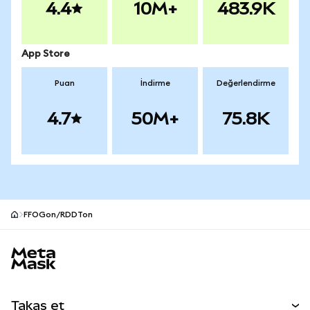
4.4
10M+
483.9K
App Store
Puan
İndirme
Değerlendirme
4.7
50M+
75.8K
FFOGon/RDDTon
MetaMask site alt bilgisi
Takas et