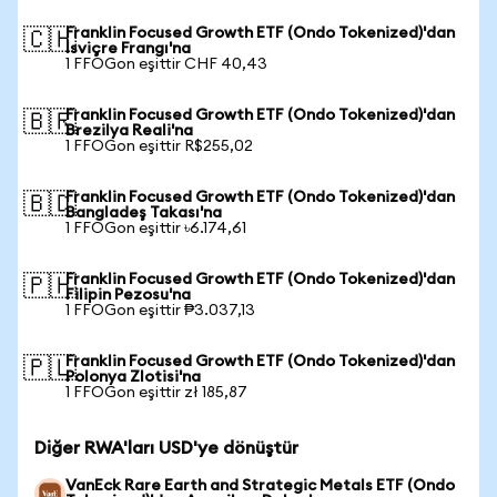
Franklin Focused Growth ETF (Ondo Tokenized)'dan
🇨🇭
İsviçre Frangı'na
1 FFOGon eşittir CHF 40,43
Franklin Focused Growth ETF (Ondo Tokenized)'dan
🇧🇷
Brezilya Reali'na
1 FFOGon eşittir R$255,02
Franklin Focused Growth ETF (Ondo Tokenized)'dan
🇧🇩
Bangladeş Takası'na
1 FFOGon eşittir ৳6.174,61
Franklin Focused Growth ETF (Ondo Tokenized)'dan
🇵🇭
Filipin Pezosu'na
1 FFOGon eşittir ₱3.037,13
Franklin Focused Growth ETF (Ondo Tokenized)'dan
🇵🇱
Polonya Zlotisi'na
1 FFOGon eşittir zł 185,87
Diğer RWA'ları USD'ye dönüştür
VanEck Rare Earth and Strategic Metals ETF (Ondo