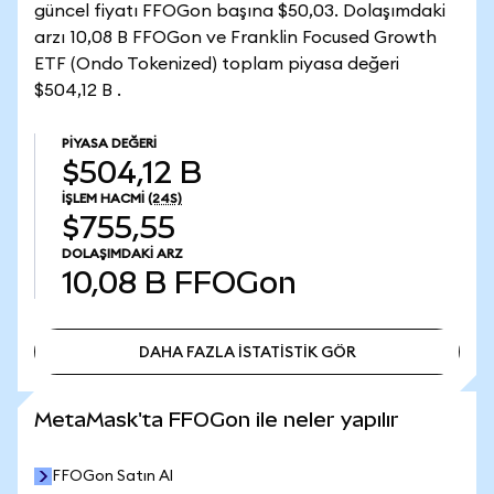
güncel fiyatı FFOGon başına $50,03. Dolaşımdaki
arzı 10,08 B FFOGon ve Franklin Focused Growth
ETF (Ondo Tokenized) toplam piyasa değeri
$504,12 B .
PIYASA DEĞERI
$504,12 B
İŞLEM HACMI
(24S)
$755,55
DOLAŞIMDAKI ARZ
10,08 B
FFOGon
DAHA FAZLA İSTATİSTİK GÖR
DAHA FAZLA İSTATİSTİK GÖR
MetaMask'ta FFOGon ile neler yapılır
FFOGon Satın Al