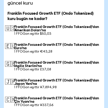
güncel kuru
Franklin Focused Growth ETF (Ondo Tokenized)
kuru bugün ne kadar?
Franklin Focused Growth ETF (Ondo Tokenized)'dan
🇺🇸
Amerikan Doları'na
1 FFOGon eşittir $50,03
Franklin Focused Growth ETF (Ondo Tokenized)'dan
🇪🇺
Euro'na
1 FFOGon eşittir €43,28
Franklin Focused Growth ETF (Ondo Tokenized)'dan
🇬🇧
İngiliz Sterlini'na
1 FFOGon eşittir £37,08
Franklin Focused Growth ETF (Ondo Tokenized)'dan
🇯🇵
Japon Yeni'na
1 FFOGon eşittir ¥7.894,98
Franklin Focused Growth ETF (Ondo Tokenized)'dan
🇨🇳
Çin Yuanı'na
1 FFOGon eşittir ¥337,56