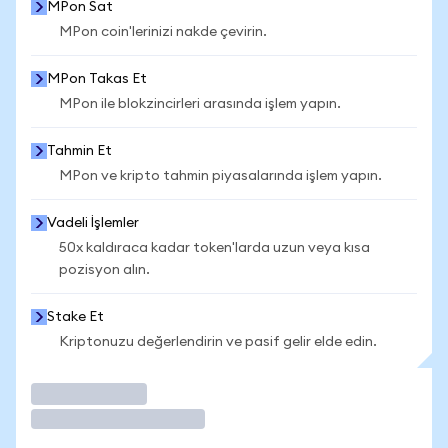
MPon Sat
MPon coin'lerinizi nakde çevirin.
MPon Takas Et
MPon ile blokzincirleri arasında işlem yapın.
Tahmin Et
MPon ve kripto tahmin piyasalarında işlem yapın.
Vadeli İşlemler
50x kaldıraca kadar token'larda uzun veya kısa
pozisyon alın.
Stake Et
Kriptonuzu değerlendirin ve pasif gelir elde edin.
İşlem Yap