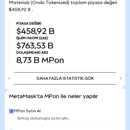
Materials (Ondo Tokenized) toplam piyasa değeri
$458,92 B .
PIYASA DEĞERI
$458,92 B
İŞLEM HACMI
(24S)
$763,53 B
DOLAŞIMDAKI ARZ
8,73 B
MPon
DAHA FAZLA İSTATİSTİK GÖR
DAHA FAZLA İSTATİSTİK GÖR
MetaMask'ta MPon ile neler yapılır
MPon Satın Al
Birkaç dokunuşla satın alın.