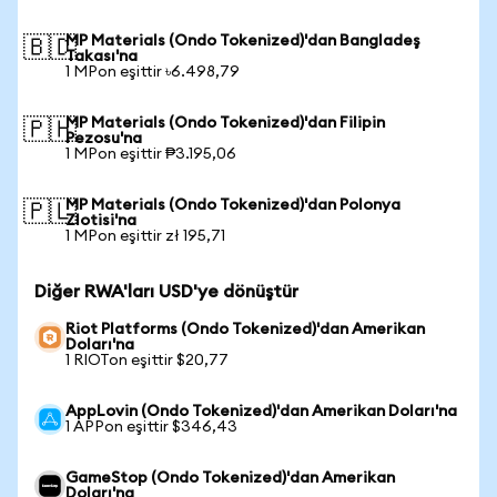
MP Materials (Ondo Tokenized)'dan Bangladeş
🇧🇩
Takası'na
1 MPon eşittir ৳6.498,79
MP Materials (Ondo Tokenized)'dan Filipin
🇵🇭
Pezosu'na
1 MPon eşittir ₱3.195,06
MP Materials (Ondo Tokenized)'dan Polonya
🇵🇱
Zlotisi'na
1 MPon eşittir zł 195,71
Diğer RWA'ları USD'ye dönüştür
Riot Platforms (Ondo Tokenized)'dan Amerikan
Doları'na
1 RIOTon eşittir $20,77
AppLovin (Ondo Tokenized)'dan Amerikan Doları'na
1 APPon eşittir $346,43
GameStop (Ondo Tokenized)'dan Amerikan
Doları'na