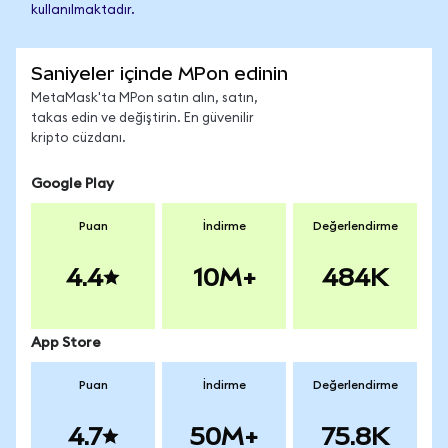
kullanılmaktadır.
Saniyeler içinde MPon edinin
MetaMask'ta MPon satın alın, satın,
takas edin ve değiştirin. En güvenilir
kripto cüzdanı.
Google Play
Puan
İndirme
Değerlendirme
4.4
10M+
484K
App Store
Puan
İndirme
Değerlendirme
4.7
50M+
75.8K