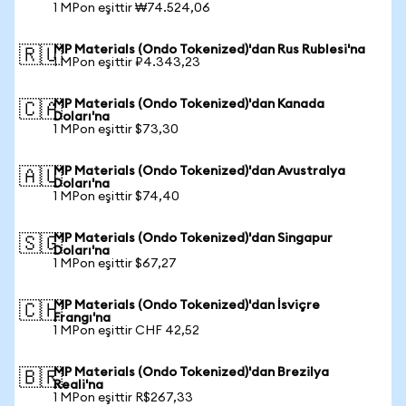
1 MPon eşittir ₩74.524,06
MP Materials (Ondo Tokenized)'dan Rus Rublesi'na
🇷🇺
1 MPon eşittir ₽4.343,23
MP Materials (Ondo Tokenized)'dan Kanada
🇨🇦
Doları'na
1 MPon eşittir $73,30
MP Materials (Ondo Tokenized)'dan Avustralya
🇦🇺
Doları'na
1 MPon eşittir $74,40
MP Materials (Ondo Tokenized)'dan Singapur
🇸🇬
Doları'na
1 MPon eşittir $67,27
MP Materials (Ondo Tokenized)'dan İsviçre
🇨🇭
Frangı'na
1 MPon eşittir CHF 42,52
MP Materials (Ondo Tokenized)'dan Brezilya
🇧🇷
Reali'na
1 MPon eşittir R$267,33