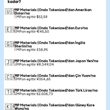
kadar?
MP Materials (Ondo Tokenized)'dan Amerikan
🇺🇸
Doları'na
1 MPon eşittir $52,58
MP Materials (Ondo Tokenized)'dan Euro'na
🇪🇺
1 MPon eşittir €45,50
MP Materials (Ondo Tokenized)'dan İngiliz
🇬🇧
Sterlini'na
1 MPon eşittir £38,95
MP Materials (Ondo Tokenized)'dan Japon Yeni'na
🇯🇵
1 MPon eşittir ¥8.349,04
MP Materials (Ondo Tokenized)'dan Çin Yuanı'na
🇨🇳
1 MPon eşittir ¥354,65
MP Materials (Ondo Tokenized)'dan Türk Lirası'na
🇹🇷
1 MPon eşittir ₺2.508,73
MP Materials (Ondo Tokenized)'dan Güney Kore
🇰🇷
Wonu'na