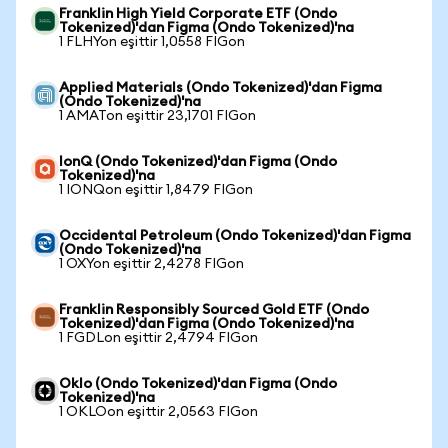
Franklin High Yield Corporate ETF (Ondo
Tokenized)'dan Figma (Ondo Tokenized)'na
1 FLHYon eşittir 1,0558 FIGon
Applied Materials (Ondo Tokenized)'dan Figma
(Ondo Tokenized)'na
1 AMATon eşittir 23,1701 FIGon
IonQ (Ondo Tokenized)'dan Figma (Ondo
Tokenized)'na
1 IONQon eşittir 1,8479 FIGon
Occidental Petroleum (Ondo Tokenized)'dan Figma
(Ondo Tokenized)'na
1 OXYon eşittir 2,4278 FIGon
Franklin Responsibly Sourced Gold ETF (Ondo
Tokenized)'dan Figma (Ondo Tokenized)'na
1 FGDLon eşittir 2,4794 FIGon
Oklo (Ondo Tokenized)'dan Figma (Ondo
Tokenized)'na
1 OKLOon eşittir 2,0563 FIGon