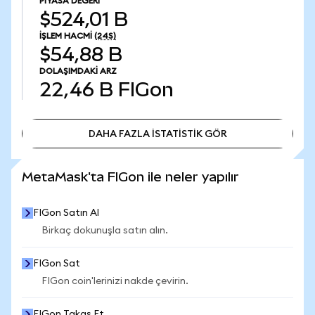
PIYASA DEĞERI
$524,01 B
İŞLEM HACMI
(24S)
$54,88 B
DOLAŞIMDAKI ARZ
22,46 B
FIGon
DAHA FAZLA İSTATİSTİK GÖR
DAHA FAZLA İSTATİSTİK GÖR
MetaMask'ta FIGon ile neler yapılır
FIGon Satın Al
Birkaç dokunuşla satın alın.
FIGon Sat
FIGon coin'lerinizi nakde çevirin.
FIGon Takas Et