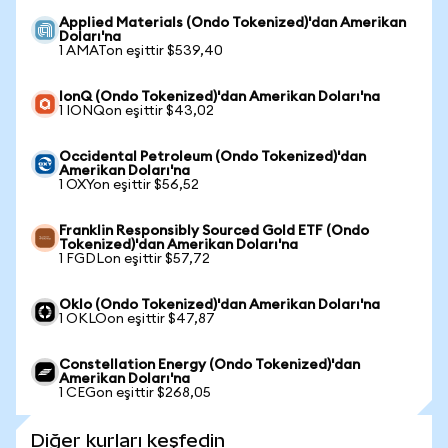
Applied Materials (Ondo Tokenized)'dan Amerikan
Doları'na
1 AMATon eşittir $539,40
IonQ (Ondo Tokenized)'dan Amerikan Doları'na
1 IONQon eşittir $43,02
Occidental Petroleum (Ondo Tokenized)'dan
Amerikan Doları'na
1 OXYon eşittir $56,52
Franklin Responsibly Sourced Gold ETF (Ondo
Tokenized)'dan Amerikan Doları'na
1 FGDLon eşittir $57,72
Oklo (Ondo Tokenized)'dan Amerikan Doları'na
1 OKLOon eşittir $47,87
Constellation Energy (Ondo Tokenized)'dan
Amerikan Doları'na
1 CEGon eşittir $268,05
Diğer kurları keşfedin