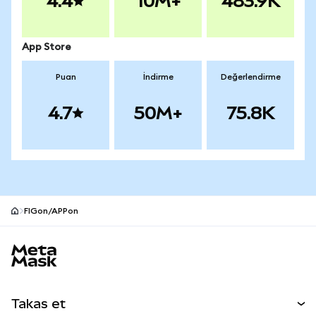
4.4
10M+
483.9K
App Store
Puan
İndirme
Değerlendirme
4.7
50M+
75.8K
FIGon/APPon
MetaMask site alt bilgisi
Takas et