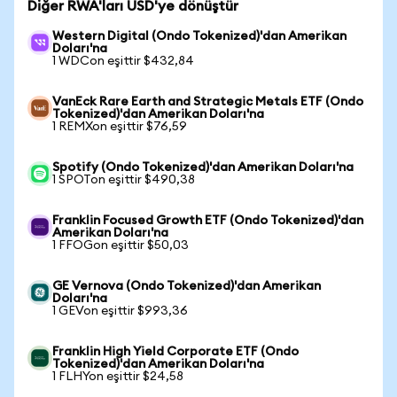
Diğer RWA'ları USD'ye dönüştür
Western Digital (Ondo Tokenized)'dan Amerikan
Doları'na
1 WDCon eşittir $432,84
VanEck Rare Earth and Strategic Metals ETF (Ondo
Tokenized)'dan Amerikan Doları'na
1 REMXon eşittir $76,59
Spotify (Ondo Tokenized)'dan Amerikan Doları'na
1 SPOTon eşittir $490,38
Franklin Focused Growth ETF (Ondo Tokenized)'dan
Amerikan Doları'na
1 FFOGon eşittir $50,03
GE Vernova (Ondo Tokenized)'dan Amerikan
Doları'na
1 GEVon eşittir $993,36
Franklin High Yield Corporate ETF (Ondo
Tokenized)'dan Amerikan Doları'na
1 FLHYon eşittir $24,58