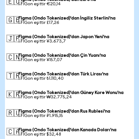
🇪🇺
1 FIGon eşittir €20,14
Figma (Ondo Tokenized)'dan İngiliz Sterlini'na
🇬🇧
1 FIGon eşittir £17,26
Figma (Ondo Tokenized)'dan Japon Yeni'na
🇯🇵
1 FIGon eşittir ¥3.673,7
Figma (Ondo Tokenized)'dan Çin Yuanı'na
🇨🇳
1 FIGon eşittir ¥157,07
Figma (Ondo Tokenized)'dan Türk Lirası'na
🇹🇷
1 FIGon eşittir ₺1.110,40
Figma (Ondo Tokenized)'dan Güney Kore Wonu'na
🇰🇷
1 FIGon eşittir ₩32.775,24
Figma (Ondo Tokenized)'dan Rus Rublesi'na
🇷🇺
1 FIGon eşittir ₽1.915,15
Figma (Ondo Tokenized)'dan Kanada Doları'na
🇨🇦
1 FIGon eşittir $32,48