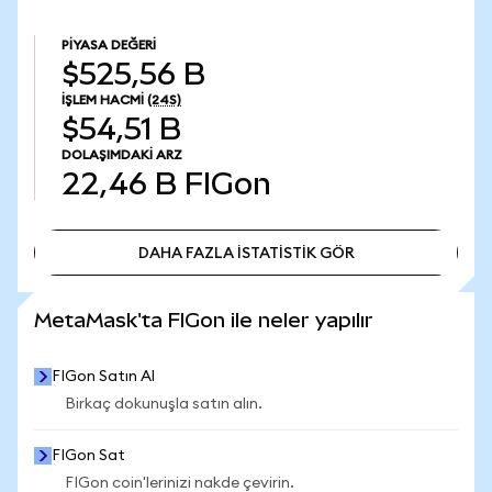
PIYASA DEĞERI
$525,56 B
İŞLEM HACMI
(24S)
$54,51 B
DOLAŞIMDAKI ARZ
22,46 B
FIGon
DAHA FAZLA İSTATİSTİK GÖR
DAHA FAZLA İSTATİSTİK GÖR
MetaMask'ta FIGon ile neler yapılır
FIGon Satın Al
Birkaç dokunuşla satın alın.
FIGon Sat
FIGon coin'lerinizi nakde çevirin.