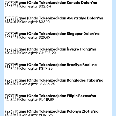
Figma (Ondo Tokenized)'dan Kanada Doları'na
🇨🇦
1 FIGon eşittir $32,64
Figma (Ondo Tokenized)'dan Avustralya Doları'na
🇦🇺
1 FIGon eşittir $33,10
Figma (Ondo Tokenized)'dan Singapur Doları'na
🇸🇬
1 FIGon eşittir $29,89
Figma (Ondo Tokenized)'dan İsviçre Frangı'na
🇨🇭
1 FIGon eşittir CHF 18,93
Figma (Ondo Tokenized)'dan Brezilya Reali'na
🇧🇷
1 FIGon eşittir R$119,23
Figma (Ondo Tokenized)'dan Bangladeş Takası'na
🇧🇩
1 FIGon eşittir ৳2.886,75
Figma (Ondo Tokenized)'dan Filipin Pezosu'na
🇵🇭
1 FIGon eşittir ₱1.419,89
Figma (Ondo Tokenized)'dan Polonya Zlotisi'na
🇵🇱
1 FIGon eşittir zł 86,96