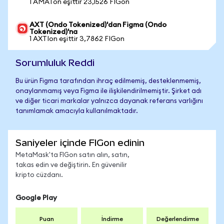
1 AMATon eşittir 23,1526 FIGon
AXT (Ondo Tokenized)'dan Figma (Ondo
Tokenized)'na
1 AXTIon eşittir 3,7862 FIGon
Sorumluluk Reddi
Bu ürün Figma tarafından ihraç edilmemiş, desteklenmemiş,
onaylanmamış veya Figma ile ilişkilendirilmemiştir. Şirket adı
ve diğer ticari markalar yalnızca dayanak referans varlığını
tanımlamak amacıyla kullanılmaktadır.
Saniyeler içinde FIGon edinin
MetaMask'ta FIGon satın alın, satın,
takas edin ve değiştirin. En güvenilir
kripto cüzdanı.
Google Play
Puan
İndirme
Değerlendirme