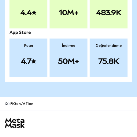
4.4
10M+
483.9K
App Store
Puan
İndirme
Değerlendirme
4.7
50M+
75.8K
FIGon/VTIon
MetaMask site alt bilgisi