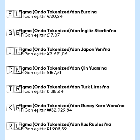
Figma (Ondo Tokenized)'dan Euro'na
🇪🇺
1 FIGon eşittir €20,24
Figma (Ondo Tokenized)'dan İngiliz Sterlini'na
🇬🇧
1 FIGon eşittir £17,37
Figma (Ondo Tokenized)'dan Japon Yeni'na
🇯🇵
1 FIGon eşittir ¥3.691,06
Figma (Ondo Tokenized)'dan Çin Yuanı'na
🇨🇳
1 FIGon eşittir ¥157,81
Figma (Ondo Tokenized)'dan Türk Lirası'na
🇹🇷
1 FIGon eşittir ₺1.115,64
Figma (Ondo Tokenized)'dan Güney Kore Wonu'na
🇰🇷
1 FIGon eşittir ₩32.929,84
Figma (Ondo Tokenized)'dan Rus Rublesi'na
🇷🇺
1 FIGon eşittir ₽1.908,59