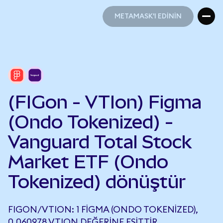
METAMASK'I EDİNİN
METAMASK'I EDİNİN
(FIGon - VTIon) Figma
(Ondo Tokenized) -
Vanguard Total Stock
Market ETF (Ondo
Tokenized) dönüştür
FIGON/VTION: 1 FIGMA (ONDO TOKENIZED),
0,060978 VTION DEĞERINE EŞITTIR