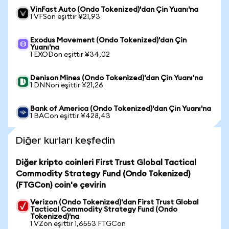
VinFast Auto (Ondo Tokenized)'dan Çin Yuanı'na
1 VFSon eşittir ¥21,93
Exodus Movement (Ondo Tokenized)'dan Çin
Yuanı'na
1 EXODon eşittir ¥34,02
Denison Mines (Ondo Tokenized)'dan Çin Yuanı'na
1 DNNon eşittir ¥21,26
Bank of America (Ondo Tokenized)'dan Çin Yuanı'na
1 BACon eşittir ¥428,43
Diğer kurları keşfedin
Diğer kripto coinleri First Trust Global Tactical
Commodity Strategy Fund (Ondo Tokenized)
(FTGCon) coin'e çevirin
Verizon (Ondo Tokenized)'dan First Trust Global
Tactical Commodity Strategy Fund (Ondo
Tokenized)'na
1 VZon eşittir 1,6553 FTGCon