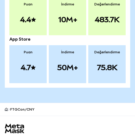
Puan
İndirme
Değerlendirme
4.4
10M+
483.7K
App Store
Puan
İndirme
Değerlendirme
4.7
50M+
75.8K
FTGCon/CNY
MetaMask site alt bilgisi