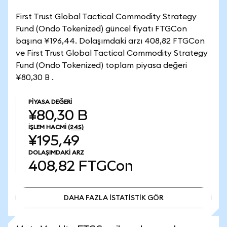
First Trust Global Tactical Commodity Strategy
Fund (Ondo Tokenized) güncel fiyatı FTGCon
başına ¥196,44. Dolaşımdaki arzı 408,82 FTGCon
ve First Trust Global Tactical Commodity Strategy
Fund (Ondo Tokenized) toplam piyasa değeri
¥80,30 B .
PIYASA DEĞERI
¥80,30 B
İŞLEM HACMI
(24S)
¥195,49
DOLAŞIMDAKI ARZ
408,82
FTGCon
DAHA FAZLA İSTATİSTİK GÖR
DAHA FAZLA İSTATİSTİK GÖR