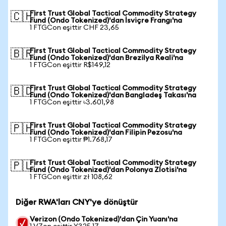
First Trust Global Tactical Commodity Strategy
🇨🇭
Fund (Ondo Tokenized)'dan İsviçre Frangı'na
1 FTGCon eşittir CHF 23,65
First Trust Global Tactical Commodity Strategy
🇧🇷
Fund (Ondo Tokenized)'dan Brezilya Reali'na
1 FTGCon eşittir R$149,12
First Trust Global Tactical Commodity Strategy
🇧🇩
Fund (Ondo Tokenized)'dan Bangladeş Takası'na
1 FTGCon eşittir ৳3.601,98
First Trust Global Tactical Commodity Strategy
🇵🇭
Fund (Ondo Tokenized)'dan Filipin Pezosu'na
1 FTGCon eşittir ₱1.768,17
First Trust Global Tactical Commodity Strategy
🇵🇱
Fund (Ondo Tokenized)'dan Polonya Zlotisi'na
1 FTGCon eşittir zł 108,62
Diğer RWA'ları CNY'ye dönüştür
Verizon (Ondo Tokenized)'dan Çin Yuanı'na