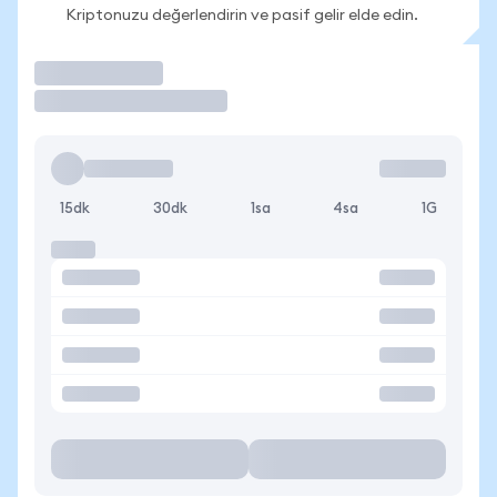
Kriptonuzu değerlendirin ve pasif gelir elde edin.
İşlem Yap
15dk
30dk
1sa
4sa
1G