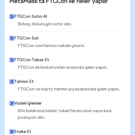
MetaMask'ta FTGCon ile neler yapılır
FTGCon Satın Al
Birkaç dokunuşla satın alın.
FTGCon Sat
FTGCon coin'lerinizi nakde çevirin.
FTGCon Takas Et
FTGCon ile blokzincirleri arasında işlem yapın.
Tahmin Et
FTGCon ve kripto tahmin piyasalarında işlem yapın.
Vadeli İşlemler
50x kaldıraca kadar token'larda uzun veya kısa
pozisyon alın.
Stake Et