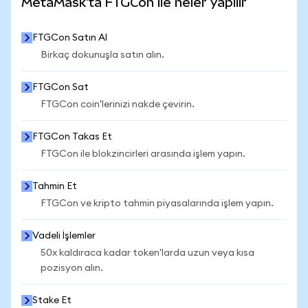
MetaMask'ta FTGCon ile neler yapılır
FTGCon Satın Al
Birkaç dokunuşla satın alın.
FTGCon Sat
FTGCon coin'lerinizi nakde çevirin.
FTGCon Takas Et
FTGCon ile blokzincirleri arasında işlem yapın.
Tahmin Et
FTGCon ve kripto tahmin piyasalarında işlem yapın.
Vadeli İşlemler
50x kaldıraca kadar token'larda uzun veya kısa
pozisyon alın.
Stake Et