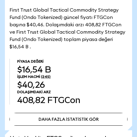
First Trust Global Tactical Commodity Strategy
Fund (Ondo Tokenized) güncel fiyatı FTGCon
başına $40,46. Dolaşımdaki arzı 408,82 FTGCon
ve First Trust Global Tactical Commodity Strategy
Fund (Ondo Tokenized) toplam piyasa değeri
$16,54 B .
PIYASA DEĞERI
$16,54 B
İŞLEM HACMI
(24S)
$40,26
DOLAŞIMDAKI ARZ
408,82
FTGCon
DAHA FAZLA İSTATİSTİK GÖR
DAHA FAZLA İSTATİSTİK GÖR