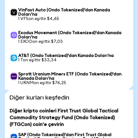
VinFast Auto (Ondo Tokenized)'dan Kanada
Doları'na
1 VFSon eşittir $4,65
Exodus Movement (Ondo Tokenized)'dan Kanada
Doları'na
1 EXODon eşittir $7,03
AT&T (Ondo Tokenized)'dan Kanada Doları'na
1 Ton eşittir $33,34
Sprott Uranium Miners ETF (Ondo Tokenized)'dan
Kanada Doları'na
1 URNMon eşittir $76,25
Diğer kurları keşfedin
Diğer kripto coinleri First Trust Global Tactical
Commodity Strategy Fund (Ondo Tokenized)
(FTGCon) coin'e çevirin
SAP (Ondo Tokenized)'dan First Trust Global