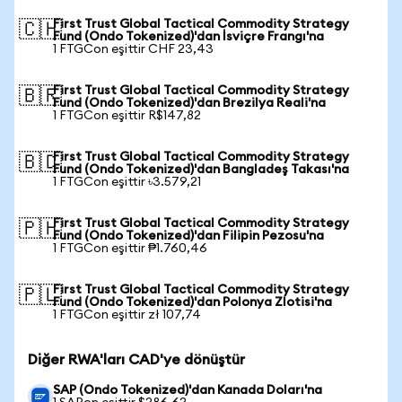
First Trust Global Tactical Commodity Strategy
🇨🇭
Fund (Ondo Tokenized)'dan İsviçre Frangı'na
1 FTGCon eşittir CHF 23,43
First Trust Global Tactical Commodity Strategy
🇧🇷
Fund (Ondo Tokenized)'dan Brezilya Reali'na
1 FTGCon eşittir R$147,82
First Trust Global Tactical Commodity Strategy
🇧🇩
Fund (Ondo Tokenized)'dan Bangladeş Takası'na
1 FTGCon eşittir ৳3.579,21
First Trust Global Tactical Commodity Strategy
🇵🇭
Fund (Ondo Tokenized)'dan Filipin Pezosu'na
1 FTGCon eşittir ₱1.760,46
First Trust Global Tactical Commodity Strategy
🇵🇱
Fund (Ondo Tokenized)'dan Polonya Zlotisi'na
1 FTGCon eşittir zł 107,74
Diğer RWA'ları CAD'ye dönüştür
SAP (Ondo Tokenized)'dan Kanada Doları'na