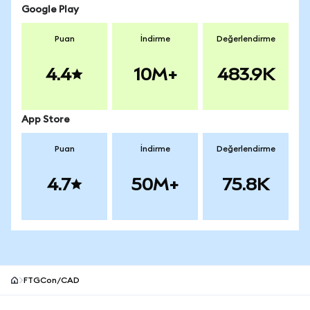
Google Play
Puan
İndirme
Değerlendirme
4.4
10M+
483.9K
App Store
Puan
İndirme
Değerlendirme
4.7
50M+
75.8K
FTGCon/CAD
MetaMask site alt bilgisi