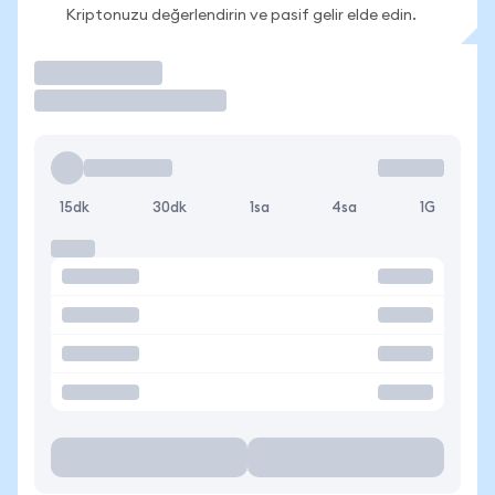
Kriptonuzu değerlendirin ve pasif gelir elde edin.
İşlem Yap
15dk
30dk
1sa
4sa
1G