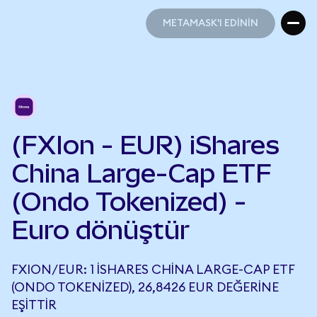
METAMASK'I EDİNİN
METAMASK'I EDİNİN
(FXIon - EUR) iShares
China Large-Cap ETF
(Ondo Tokenized) -
Euro dönüştür
FXION/EUR: 1 ISHARES CHINA LARGE-CAP ETF
(ONDO TOKENIZED), 26,8426 EUR DEĞERINE
EŞITTIR