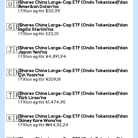
iShares China Large-Cap ETF (Ondo Tokenized)'dan
🇺🇸
Amerikan Doları'na
1 FXIon eşittir $30,99
iShares China Large-Cap ETF (Ondo Tokenized)'dan
🇬🇧
İngiliz Sterlini'na
1 FXIon eşittir £23,01
iShares China Large-Cap ETF (Ondo Tokenized)'dan
🇯🇵
Japon Yeni'na
1 FXIon eşittir ¥4.891,94
iShares China Large-Cap ETF (Ondo Tokenized)'dan
🇨🇳
Çin Yuanı'na
1 FXIon eşittir ¥209,18
iShares China Large-Cap ETF (Ondo Tokenized)'dan
🇹🇷
Türk Lirası'na
1 FXIon eşittir ₺1.474,95
iShares China Large-Cap ETF (Ondo Tokenized)'dan
🇰🇷
Güney Kore Wonu'na
1 FXIon eşittir ₩44.112,24