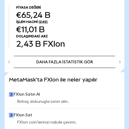
PIYASA DEĞERI
€65,24 B
İŞLEM HACMI
(24S)
€11,01 B
DOLAŞIMDAKI ARZ
2,43 B
FXIon
DAHA FAZLA İSTATİSTİK GÖR
DAHA FAZLA İSTATİSTİK GÖR
MetaMask'ta FXIon ile neler yapılır
FXIon Satın Al
Birkaç dokunuşla satın alın.
FXIon Sat
FXIon coin'lerinizi nakde çevirin.