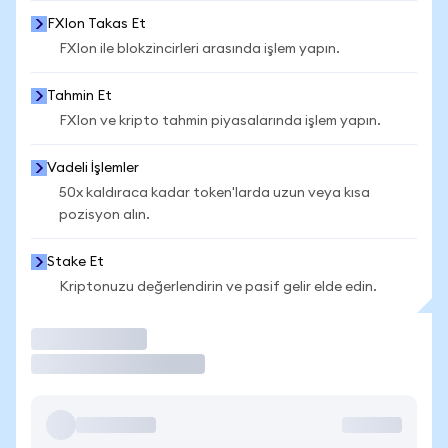
FXIon Takas Et
FXIon ile blokzincirleri arasında işlem yapın.
Tahmin Et
FXIon ve kripto tahmin piyasalarında işlem yapın.
Vadeli İşlemler
50x kaldıraca kadar token'larda uzun veya kısa
pozisyon alın.
Stake Et
Kriptonuzu değerlendirin ve pasif gelir elde edin.
İşlem Yap