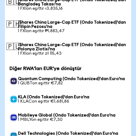
iShares China Large-Cap ETF (Ondo Tokenized)'dan
🇧🇩
Bangladeş Takası'na
1 FXIon eşittir ৳3.835,16
iShares China Large-Cap ETF (Ondo Tokenized)'dan
🇵🇭
Filipin Pezosu'na
1 FXIon eşittir ₱1.883,47
iShares China Large-Cap ETF (Ondo Tokenized)'dan
🇵🇱
Polonya Zlotisi'na
1 FXIon eşittir zł 115,43
Diğer RWA'ları EUR'ye dönüştür
Quantum Computing (Ondo Tokenized)'dan Euro'na
1 QUBTon eşittir €7,82
KLA (Ondo Tokenized)'dan Euro'na
1 KLACon eşittir €1.681,86
Mobileye Global (Ondo Tokenized)'dan Euro'na
1 MBLYon eşittir €7,30
Dell Technologies (Ondo Tokenized)'dan Euro'na