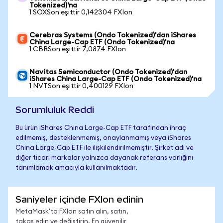
Tokenized)'na
1 SOXSon eşittir 0,142304 FXIon
Cerebras Systems (Ondo Tokenized)'dan iShares
China Large-Cap ETF (Ondo Tokenized)'na
1 CBRSon eşittir 7,0874 FXIon
Navitas Semiconductor (Ondo Tokenized)'dan
iShares China Large-Cap ETF (Ondo Tokenized)'na
1 NVTSon eşittir 0,400129 FXIon
Sorumluluk Reddi
Bu ürün iShares China Large-Cap ETF tarafından ihraç
edilmemiş, desteklenmemiş, onaylanmamış veya iShares
China Large-Cap ETF ile ilişkilendirilmemiştir. Şirket adı ve
diğer ticari markalar yalnızca dayanak referans varlığını
tanımlamak amacıyla kullanılmaktadır.
Saniyeler içinde FXIon edinin
MetaMask'ta FXIon satın alın, satın,
takas edin ve değiştirin. En güvenilir