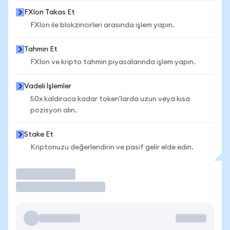
FXIon Takas Et
FXIon ile blokzincirleri arasında işlem yapın.
Tahmin Et
FXIon ve kripto tahmin piyasalarında işlem yapın.
Vadeli İşlemler
50x kaldıraca kadar token'larda uzun veya kısa
pozisyon alın.
Stake Et
Kriptonuzu değerlendirin ve pasif gelir elde edin.
İşlem Yap