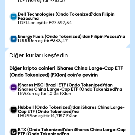
1 LPTHon eşittir ₱752,27
Dell Technologies (Ondo Tokenized)'dan Filipin
Pezosu'na
1 DELLon eşittir ₱27.597,64
Energy Fuels (Ondo Tokenized)'dan Filipin Pezosu'na
1 UUUUon eşittir ₱863,47
Diğer kurları keşfedin
Diğer kripto coinleri iShares China Large-Cap ETF
(Ondo Tokenized) (FXIon) coin'e çevirin
iShares MSCI Brazil ETF (Ondo Tokenized)'dan
iShares China Large-Cap ETF (Ondo Tokenized)'na
1 EWZon eşittir 1,0135 FXIon
Hubbell (Ondo Tokenized)'dan iShares China Large-
Cap ETF (Ondo Tokenized)'na
1 HUBBon eşittir 14,7157 FXIon
RTX (Ondo Tokenized)'dan iShares China Large-Cap
ETF (Ondo Tokenized)'na