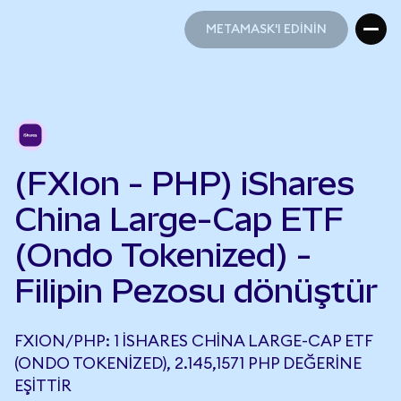
METAMASK'I EDİNİN
METAMASK'I EDİNİN
(FXIon - PHP) iShares
China Large-Cap ETF
(Ondo Tokenized) -
Filipin Pezosu dönüştür
FXION/PHP: 1 ISHARES CHINA LARGE-CAP ETF
(ONDO TOKENIZED), 2.145,1571 PHP DEĞERINE
EŞITTIR