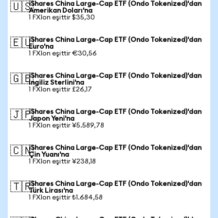
iShares China Large-Cap ETF (Ondo Tokenized)'dan
🇺🇸
Amerikan Doları'na
1 FXIon eşittir $35,30
iShares China Large-Cap ETF (Ondo Tokenized)'dan
🇪🇺
Euro'na
1 FXIon eşittir €30,56
iShares China Large-Cap ETF (Ondo Tokenized)'dan
🇬🇧
İngiliz Sterlini'na
1 FXIon eşittir £26,17
iShares China Large-Cap ETF (Ondo Tokenized)'dan
🇯🇵
Japon Yeni'na
1 FXIon eşittir ¥5.589,78
iShares China Large-Cap ETF (Ondo Tokenized)'dan
🇨🇳
Çin Yuanı'na
1 FXIon eşittir ¥238,18
iShares China Large-Cap ETF (Ondo Tokenized)'dan
🇹🇷
Türk Lirası'na
1 FXIon eşittir ₺1.684,58