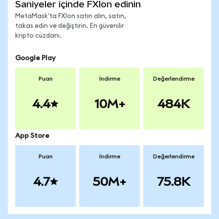
Saniyeler içinde FXIon edinin
MetaMask'ta FXIon satın alın, satın,
takas edin ve değiştirin. En güvenilir
kripto cüzdanı.
Google Play
Puan
İndirme
Değerlendirme
4.4
10M+
484K
App Store
Puan
İndirme
Değerlendirme
4.7
50M+
75.8K