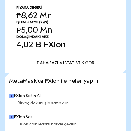
PIYASA DEĞERI
₱8,62 Mn
İŞLEM HACMI
(24S)
₱5,00 Mn
DOLAŞIMDAKI ARZ
4,02 B
FXIon
DAHA FAZLA İSTATİSTİK GÖR
DAHA FAZLA İSTATİSTİK GÖR
MetaMask'ta FXIon ile neler yapılır
FXIon Satın Al
Birkaç dokunuşla satın alın.
FXIon Sat
FXIon coin'lerinizi nakde çevirin.