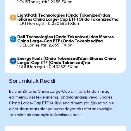
1 OUSTon eşittir 1,2455 FXIon
LightPath Technologies (Ondo Tokenized)'dan
iShares China Large-Cap ETF (Ondo Tokenized)'na
1 LPTHon eşittir 0,350683 FXIon
Dell Technologies (Ondo Tokenized)'dan iShares
China Large-Cap ETF (Ondo Tokenized)'na
1 DELLon eşittir 12,8651 FXIon
Energy Fuels (Ondo Tokenized)'dan iShares China
Large-Cap ETF (Ondo Tokenized)'na
1 UUUUon eşittir 0,402521 FXIon
Sorumluluk Reddi
Bu ürün iShares China Large-Cap ETF tarafından ihraç
edilmemiş, desteklenmemiş, onaylanmamış veya iShares
China Large-Cap ETF ile ilişkilendirilmemiştir. Şirket adı ve
diğer ticari markalar yalnızca dayanak referans varlığını
tanımlamak amacıyla kullanılmaktadır.