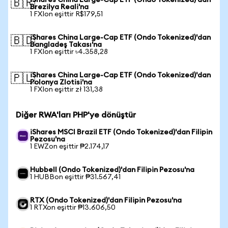
iShares China Large-Cap ETF (Ondo Tokenized)'dan
🇧🇷
Brezilya Reali'na
1 FXIon eşittir R$179,51
iShares China Large-Cap ETF (Ondo Tokenized)'dan
🇧🇩
Bangladeş Takası'na
1 FXIon eşittir ৳4.358,28
iShares China Large-Cap ETF (Ondo Tokenized)'dan
🇵🇱
Polonya Zlotisi'na
1 FXIon eşittir zł 131,38
Diğer RWA'ları PHP'ye dönüştür
iShares MSCI Brazil ETF (Ondo Tokenized)'dan Filipin
Pezosu'na
1 EWZon eşittir ₱2.174,17
Hubbell (Ondo Tokenized)'dan Filipin Pezosu'na
1 HUBBon eşittir ₱31.567,41
RTX (Ondo Tokenized)'dan Filipin Pezosu'na
1 RTXon eşittir ₱13.606,50