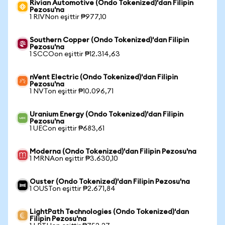
Rivian Automotive (Ondo Tokenized)'dan Filipin
Pezosu'na
1 RIVNon eşittir ₱977,10
Southern Copper (Ondo Tokenized)'dan Filipin
Pezosu'na
1 SCCOon eşittir ₱12.314,63
nVent Electric (Ondo Tokenized)'dan Filipin
Pezosu'na
1 NVTon eşittir ₱10.096,71
Uranium Energy (Ondo Tokenized)'dan Filipin
Pezosu'na
1 UECon eşittir ₱683,61
Moderna (Ondo Tokenized)'dan Filipin Pezosu'na
1 MRNAon eşittir ₱3.630,10
Ouster (Ondo Tokenized)'dan Filipin Pezosu'na
1 OUSTon eşittir ₱2.671,84
LightPath Technologies (Ondo Tokenized)'dan
Filipin Pezosu'na